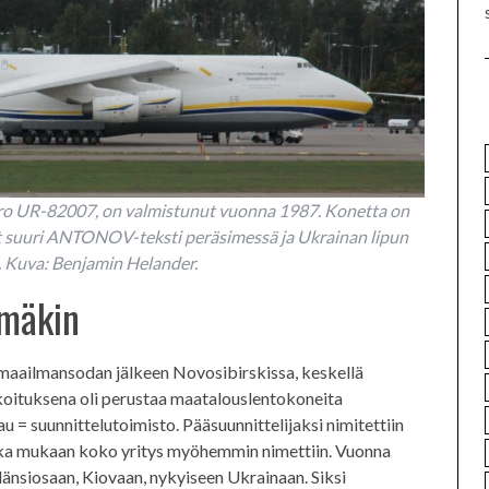
ero UR-82007, on valmistunut vuonna 1987. Konetta on
at suuri ANTONOV-teksti peräsimessä ja Ukrainan lipun
t. Kuva: Benjamin Helander.
ämäkin
n maailmansodan jälkeen Novosibirskissa, keskellä
koituksena oli perustaa maatalouslentokoneita
u = suunnittelutoimisto. Pääsuunnittelijaksi nimitettiin
nka mukaan koko yritys myöhemmin nimettiin. Vuonna
 länsiosaan, Kiovaan, nykyiseen Ukrainaan. Siksi