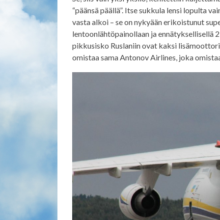
“päänsä päällä”. Itse sukkula lensi lopulta 
vasta alkoi – se on nykyään erikoistunut supe
lentoonlähtöpainollaan ja ennätyksellisellä
pikkusisko Ruslaniin ovat kaksi lisämoottori
omistaa sama Antonov Airlines, joka omistaa 