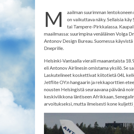
M
aailman suurimman lentokoneen ra
on vaikuttava näky. Sellaisia käy
tai Tampere-Pirkkalassa. Kaupall
maailmassa: suurimpina venäläinen Volga Dne
Antonov Design Bureau. Suomessa käyvistä Ru
Dneprille.
Helsinki-Vantaalla vieraili maanantaista 18.
eli Antonov Airlinesin omistama yksilö. Se 
Laskutelineet koskettivat kiitotietä 04L kel
Jetflite OY:n hangaarin ja rekkaporttien ete
nousten Helsingistä seuraavana päivänä noin k
keskiviikkona läntiseen Afrikkaan, Senegalin
arvoitukseksi, mutta ilmeisesti kone kuljetti