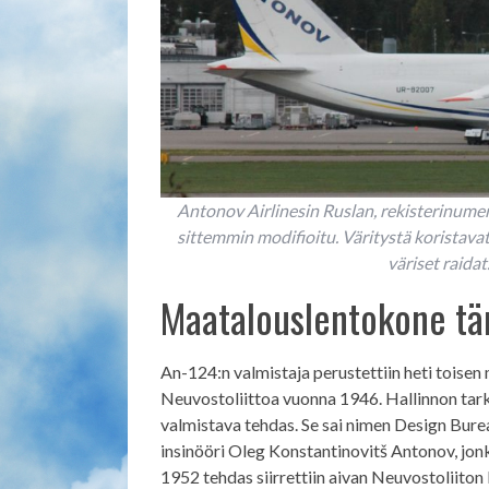
Antonov Airlinesin Ruslan, rekisterinum
sittemmin modifioitu. Väritystä koristav
väriset raida
Maatalouslentokone t
An-124:n valmistaja perustettiin heti toise
Neuvostoliittoa vuonna 1946. Hallinnon tar
valmistava tehdas. Se sai nimen Design Burea
insinööri Oleg Konstantinovitš Antonov, jo
1952 tehdas siirrettiin aivan Neuvostoliiton