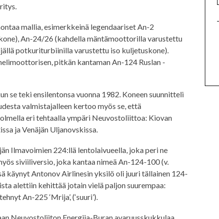
itys.
ontaa mallia, esimerkkeinä legendaariset An-2
ikone), An-24/26 (kahdella mäntämoottorilla varustettu
llä potkuriturbiinilla varustettu iso kuljetuskone).
nelimoottorisen, pitkän kantaman An-124 Ruslan -
 kun se teki ensilentonsa vuonna 1982. Koneen suunnitteli
udesta valmistajalleen kertoo myös se, että
olmella eri tehtaalla ympäri Neuvostoliittoa: Kiovan
issa ja Venäjän Uljanovskissa.
än Ilmavoimien 224:llä lentolaivueella, joka peri ne
myös siviiliversio, joka kantaa nimeä An-124-100 (v.
 käynyt Antonov Airlinesin yksilö oli juuri tällainen 124-
a alettiin kehittää jotain vielä paljon suurempaa:
hnyt An-225 ‘Mrija’, (‘suuri’).
ttamaan Neuvostoliiton Energija-Buran avaruusskukkulaa