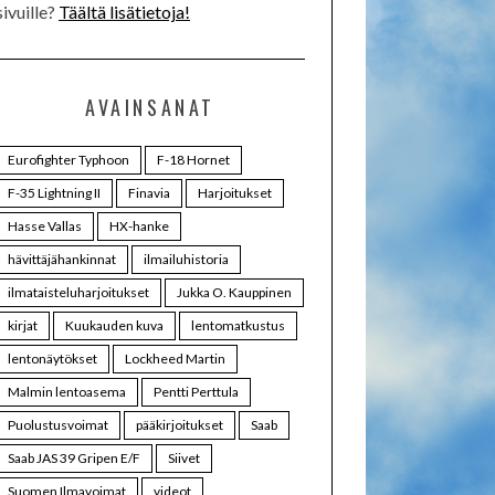
sivuille?
Täältä lisätietoja!
AVAINSANAT
Eurofighter Typhoon
F-18 Hornet
F-35 Lightning II
Finavia
Harjoitukset
Hasse Vallas
HX-hanke
hävittäjähankinnat
ilmailuhistoria
ilmataisteluharjoitukset
Jukka O. Kauppinen
kirjat
Kuukauden kuva
lentomatkustus
lentonäytökset
Lockheed Martin
Malmin lentoasema
Pentti Perttula
Puolustusvoimat
pääkirjoitukset
Saab
Saab JAS 39 Gripen E/F
Siivet
Suomen Ilmavoimat
videot