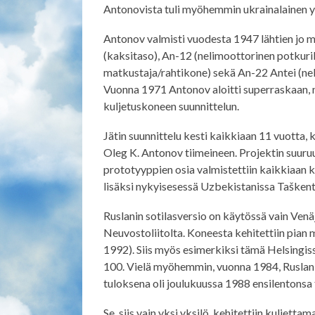
Antonovista tuli myöhemmin ukrainalainen yr
Antonov valmisti vuodesta 1947 lähtien jo m
(kaksitaso), An-12 (nelimoottorinen potkur
matkustaja/rahtikone) sekä An-22 Antei (neljä
Vuonna 1971 Antonov aloitti superraskaan, 
kuljetuskoneen suunnittelun.
Jätin suunnittelu kesti kaikkiaan 11 vuotta,
Oleg K. Antonov tiimeineen. Projektin suuru
prototyyppien osia valmistettiin kaikkiaan k
lisäksi nykyisesessä Uzbekistanissa Taškent
Ruslanin sotilasversio on käytössä vain Venäj
Neuvostoliitolta. Koneesta kehitettiin pian 
1992). Siis myös esimerkiksi tämä Helsingissä
100. Vielä myöhemmin, vuonna 1984, Ruslanist
tuloksena oli joulukuussa 1988 ensilentonsa te
Se, siis vain yksi yksilö, kehitettiin kulje