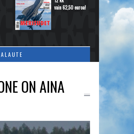
12 kk
vain 62,50 euroa!
PALAUTE
ONE ON AINA