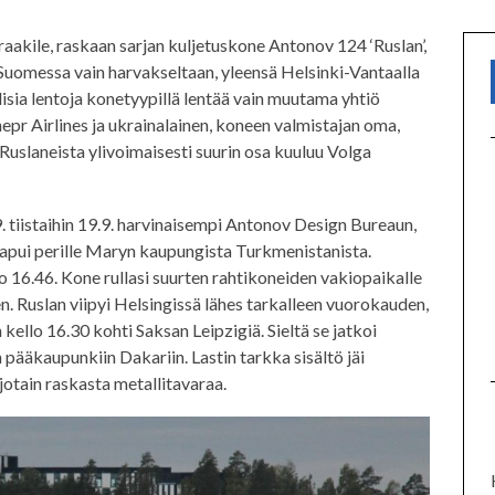
akile, raskaan sarjan kuljetuskone Antonov 124 ‘Ruslan’,
 Suomessa vain harvakseltaan, yleensä Helsinki-Vantaalla
isia lentoja konetyypillä lentää vain muutama yhtiö
pr Airlines ja ukrainalainen, koneen valmistajan oma,
slaneista ylivoimaisesti suurin osa kuuluu Volga
9. tiistaihin 19.9. harvinaisempi Antonov Design Bureaun,
saapui perille Maryn kaupungista Turkmenistanista.
lo 16.46. Kone rullasi suurten rahtikoneiden vakiopaikalle
en. Ruslan viipyi Helsingissä lähes tarkalleen vuorokauden,
ello 16.30 kohti Saksan Leipzigiä. Sieltä se jatkoi
 pääkaupunkiin Dakariin. Lastin tarkka sisältö jäi
 jotain raskasta metallitavaraa.