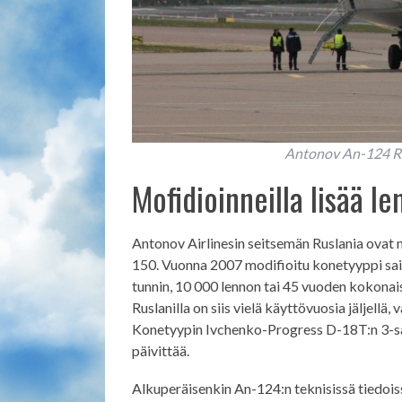
Antonov An-124 Ru
Mofidioinneilla lisää l
Antonov Airlinesin seitsemän Ruslania ovat
150. Vuonna 2007 modifioitu konetyyppi sai A
tunnin, 10 000 lennon tai 45 vuoden kokonaisk
Ruslanilla on siis vielä käyttövuosia jäljell
Konetyypin Ivchenko-Progress D-18T:n 3-sar
päivittää.
Alkuperäisenkin An-124:n teknisissä tiedoiss