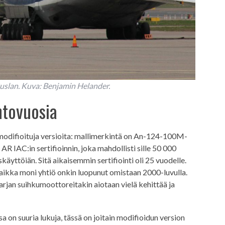
slan. Kuva: Benjamin Helander.
entovuosia
 modifioituja versioita: mallimerkintä on An-124-100M-
R IAC:in sertifioinnin, joka mahdollisti sille 50 000
äyttöiän. Sitä aikaisemmin sertifiointi oli 25 vuodelle.
ä, vaikka moni yhtiö onkin luopunut omistaan 2000-luvulla.
jan suihkumoottoreitakin aiotaan vielä kehittää ja
a on suuria lukuja, tässä on joitain modifioidun version