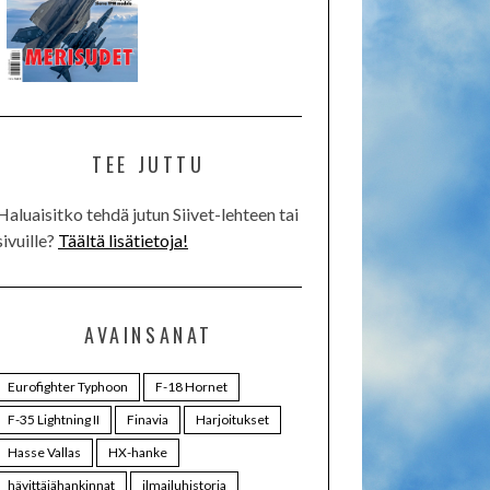
TEE JUTTU
Haluaisitko tehdä jutun Siivet-lehteen tai
sivuille?
Täältä lisätietoja!
AVAINSANAT
Eurofighter Typhoon
F-18 Hornet
F-35 Lightning II
Finavia
Harjoitukset
Hasse Vallas
HX-hanke
hävittäjähankinnat
ilmailuhistoria