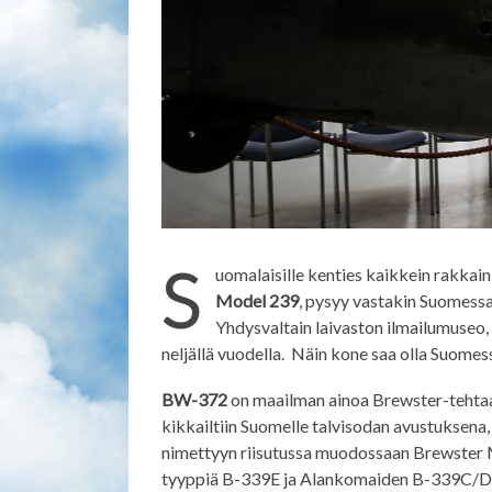
S
uomalaisille kenties kaikkein rakkai
Model 239
, pysyy vastakin Suomess
Yhdysvaltain laivaston ilmailumuseo
neljällä vuodella. Näin kone saa olla Suome
BW-372
on maailman ainoa Brewster-tehtaa
kikkailtiin Suomelle talvisodan avustuksena,
nimettyyn riisutussa muodossaan Brewster M
tyyppiä B-339E ja Alankomaiden B-339C/D. 