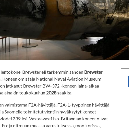
n lentokone, Brewster eli tarkemmin sanoen
Brewster
a. Koneen omistaja National Naval Aviation Museum,
, on jatkanut Brewster BW-372 -koneen laina-aikaa
ssa ainakin toukokuuhun
2028
saakka.
n valmistama F2A-hävittäjä. F2A-1-tyyppinen hävittäjä
 ja Suomelle toimitetut vientiin hyväksytyt koneet
odel 239:ksi. Vastaavasti Iso-Britannian koneet olivat
Eroja oli muun muassa varustuksessa, moottorissa,