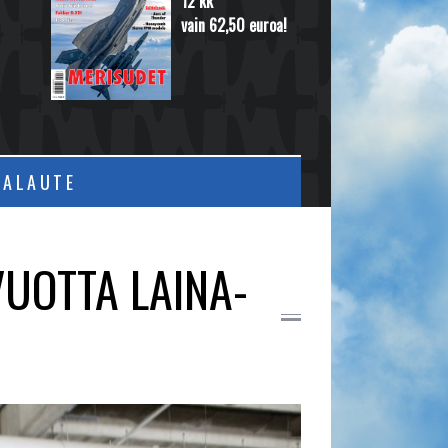
12 kk
vain 62,50 euroa!
PALAUTE
VUOTTA LAINA-