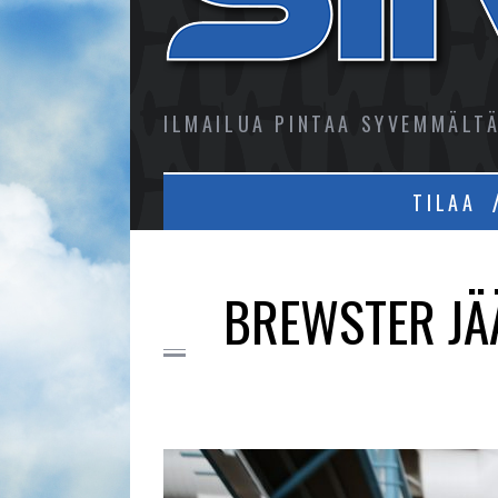
ILMAILUA PINTAA SYVEMMÄLT
TILAA
BREWSTER JÄÄ