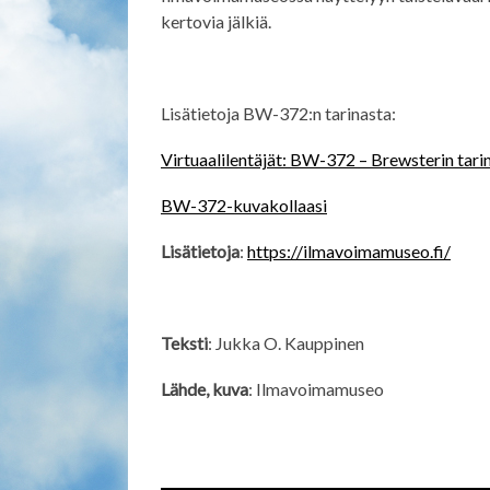
kertovia jälkiä.
Lisätietoja BW-372:n tarinasta:
Virtuaalilentäjät: BW-372 – Brewsterin tari
BW-372-kuvakollaasi
Lisätietoja
:
https://ilmavoimamuseo.fi/
Teksti
: Jukka O. Kauppinen
Lähde, kuva
: Ilmavoimamuseo