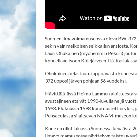
Suomen Ilmavoimamuseossa oleva BW-372 on 
sekin vain melkoisen seikkailun ansiosta. Ko
Lauri Ohukainen (myöhemmin Pekuri) joutui 
koneellaan Isoon Kolejärveen, Itä-Karjalassa
Ohukainen pelastautui uppoavasta koneesta, 
372 upposi järven pohjaan 56 vuodeksi.
Hävittäjä-ässä Heimo Lammen aloitteesta s
avustajineen etsivät 1990-luvulla neljä vuo
1998. Elokuussa 1998 kone nostettiin ylös, j
Pensacolassa sijaitsevan NNAM-museon ko
Kone on ollut lainassa Suomessa keväästä 
Ilmavoimamuseossa näyttelyyn taisteluvauri