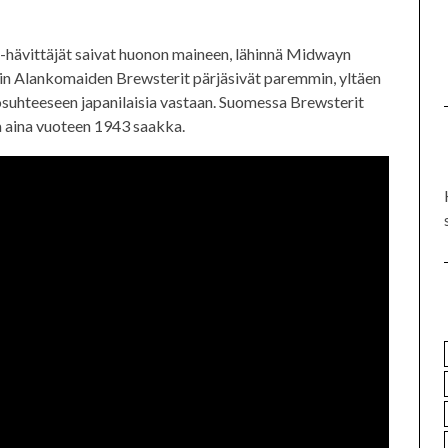
A-hävittäjät saivat huonon maineen, lähinnä Midwayn
nkin Alankomaiden Brewsterit pärjäsivät paremmin, yltäen
osuhteeseen japanilaisia vastaan. Suomessa Brewsterit
a aina vuoteen 1943 saakka.