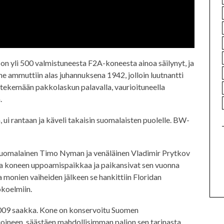
yli 500 valmistuneesta F2A-koneesta ainoa säilynyt, ja
ne ammuttiin alas juhannuksena 1942, jolloin luutnantti
tekemään pakkolaskun palavalla, vaurioituneella
.
ui rantaan ja käveli takaisin suomalaisten puolelle. BW-
uomalainen Timo Nyman ja venäläinen Vladimir Prytkov
tta koneen uppoamispaikkaa ja paikansivat sen vuonna
a monien vaiheiden jälkeen se hankittiin Floridan
koelmiin.
2009 saakka. Kone on konservoitu Suomen
oineen, säästäen mahdollisimman paljon sen tarinasta