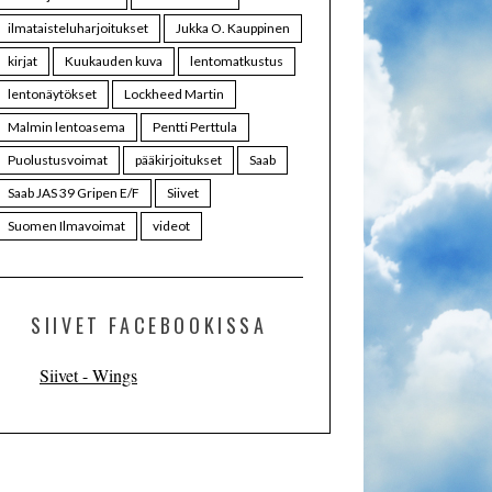
ilmataisteluharjoitukset
Jukka O. Kauppinen
kirjat
Kuukauden kuva
lentomatkustus
lentonäytökset
Lockheed Martin
Malmin lentoasema
Pentti Perttula
Puolustusvoimat
pääkirjoitukset
Saab
Saab JAS 39 Gripen E/F
Siivet
Suomen Ilmavoimat
videot
SIIVET FACEBOOKISSA
Siivet - Wings