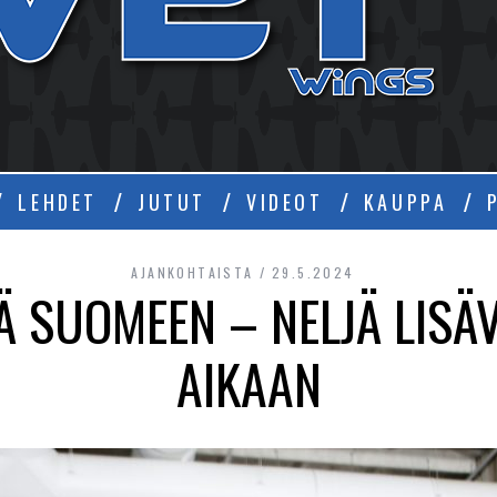
Ä
LEHDET
JUTUT
VIDEOT
KAUPPA
AJANKOHTAISTA
29.5.2024
 SUOMEEN – NELJÄ LISÄ
AIKAAN