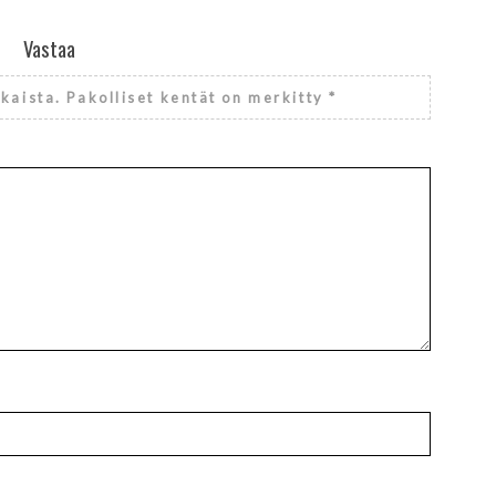
Vastaa
lkaista.
Pakolliset kentät on merkitty
*