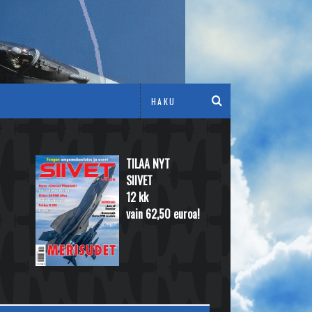
TILAA NYT
SIIVET
12 kk
vain 62,50 euroa!