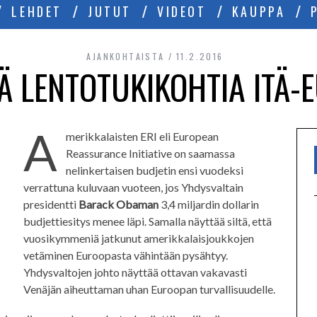
LEHDET
JUTUT
VIDEOT
KAUPPA
AJANKOHTAISTA
11.2.2016
ÄÄ LENTOTUKIKOHTIA ITÄ
A
merikkalaisten ERI eli European
Reassurance Initiative on saamassa
nelinkertaisen budjetin ensi vuodeksi
verrattuna kuluvaan vuoteen, jos Yhdysvaltain
presidentti
Barack Obaman
3,4 miljardin dollarin
budjettiesitys menee läpi. Samalla näyttää siltä, että
vuosikymmeniä jatkunut amerikkalaisjoukkojen
vetäminen Euroopasta vähintään pysähtyy.
Yhdysvaltojen johto näyttää ottavan vakavasti
Venäjän aiheuttaman uhan Euroopan turvallisuudelle.