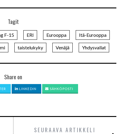
Tagit
ng F-15
ERI
Eurooppa
Itä-Eurooppa
omi
taistelukyky
Venäjä
Yhdysvallat
Share on
TER
LINKEDIN
SÄHKÖPOSTI
SEURAAVA ARTIKKELI