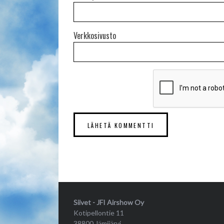
Verkkosivusto
Siivet - JFI Airshow Oy
Kotipellontie 11
38800 Jämijärvi