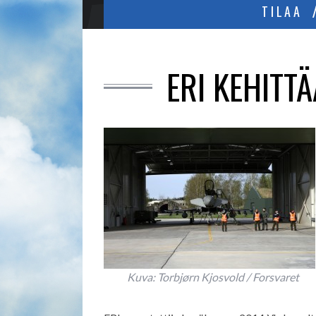
TILAA
ERI KEHITT
Kuva: Torbjørn Kjosvold / Forsvaret