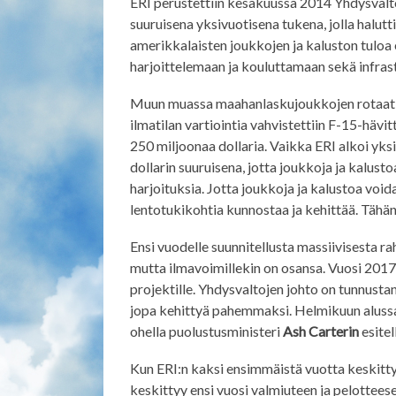
ERI perustettiin kesäkuussa 2014 Yhdysvalto
suuruisena yksivuotisena tukena, jolla halut
amerikkalaisten joukkojen ja kaluston tuloa
harjoittelemaan ja kouluttamaan sekä infras
Muun muassa maahanlaskujoukkojen rotaatio
ilmatilan vartiointia vahvistettiin F-15-hävi
250 miljoonaa dollaria. Vaikka ERI alkoi yksi
dollarin suuruisena, jotta joukkoja ja kalust
harjoituksia. Jotta joukkoja ja kalustoa voi
lentotukikohtia kunnostaa ja kehittää. Tähän
Ensi vuodelle suunnitellusta massiivisesta r
mutta ilmavoimillekin on osansa. Vuosi 2017 
projektille. Yhdysvaltojen johto on tunnustan
jopa kehittyä pahemmaksi. Helmikuun alussa Ve
ohella puolustusministeri
Ash Carterin
esitel
Kun ERI:n kaksi ensimmäistä vuotta keskitty
keskittyy ensi vuosi valmiuteen ja pelotteese