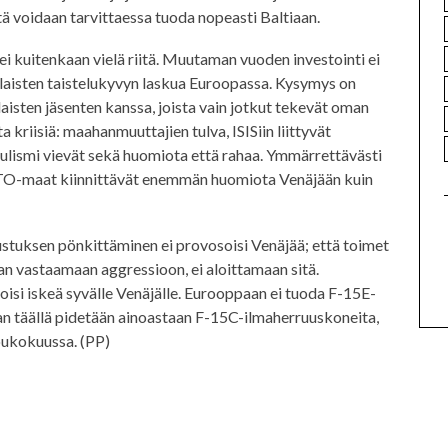
ä voidaan tarvittaessa tuoda nopeasti Baltiaan.
ei kuitenkaan vielä riitä. Muutaman vuoden investointi ei
aisten taistelukyvyn laskua Euroopassa. Kysymys on
ten jäsenten kanssa, joista vain jotkut tekevät oman
kriisiä: maahanmuuttajien tulva, ISISiin liittyvät
pulismi vievät sekä huomiota että rahaa. Ymmärrettävästi
TO-maat kiinnittävät enemmän huomiota Venäjään kuin
ustuksen pönkittäminen ei provosoisi Venäjää; että toimet
aan vastaamaan aggressioon, ei aloittamaan sitä.
voisi iskeä syvälle Venäjälle. Eurooppaan ei tuoda F-15E-
vaan täällä pidetään ainoastaan F-15C-ilmaherruuskoneita,
oukokuussa. (PP)