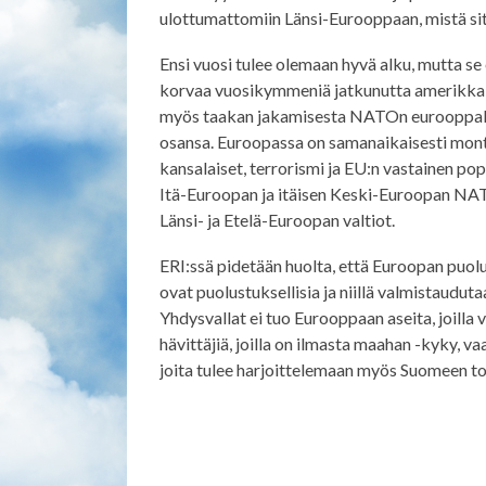
ulottumattomiin Länsi-Eurooppaan, mistä sit
Ensi vuosi tulee olemaan hyvä alku, mutta se 
korvaa vuosikymmeniä jatkunutta amerikkal
myös taakan jakamisesta NATOn eurooppalais
osansa. Euroopassa on samanaikaisesti monta 
kansalaiset, terrorismi ja EU:n vastainen po
Itä-Euroopan ja itäisen Keski-Euroopan NA
Länsi- ja Etelä-Euroopan valtiot.
ERI:ssä pidetään huolta, että Euroopan puol
ovat puolustuksellisia ja niillä valmistaudut
Yhdysvallat ei tuo Eurooppaan aseita, joilla 
hävittäjiä, joilla on ilmasta maahan -kyky, 
joita tulee harjoittelemaan myös Suomeen t