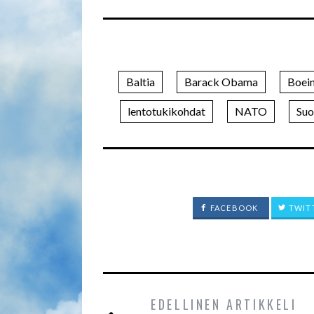
Baltia
Barack Obama
Boei
lentotukikohdat
NATO
Su
FACEBOOK
TWIT
EDELLINEN ARTIKKELI