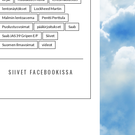
lentonäytökset
Lockheed Martin
Malmin lentoasema
Pentti Perttula
Puolustusvoimat
pääkirjoitukset
Saab
Saab JAS 39 Gripen E/F
Siivet
Suomen Ilmavoimat
videot
SIIVET FACEBOOKISSA