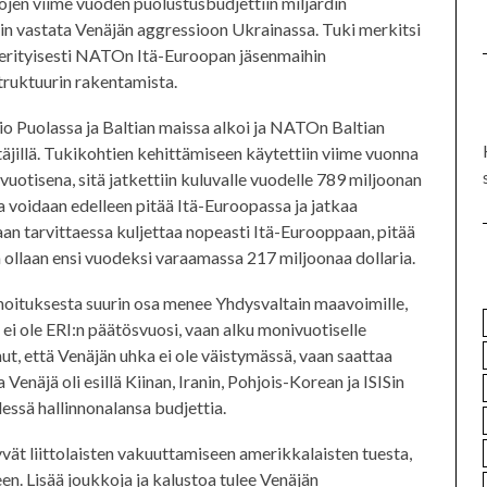
jen viime vuoden puolustusbudjettiin miljardin
tiin vastata Venäjän aggressioon Ukrainassa. Tuki merkitsi
 erityisesti NATOn Itä-Euroopan jäsenmaihin
truktuurin rakentamista.
 Puolassa ja Baltian maissa alkoi ja NATOn Baltian
ttäjillä. Tukikohtien kehittämiseen käytettiin viime vuonna
vuotisena, sitä jatkettiin kuluvalle vuodelle 789 miljoonan
oa voidaan edelleen pitää Itä-Euroopassa ja jatkaa
daan tarvittaessa kuljettaa nopeasti Itä-Eurooppaan, pitää
 ollaan ensi vuodeksi varaamassa 217 miljoonaa dollaria.
ahoituksesta suurin osa menee Yhdysvaltain maavoimille,
ei ole ERI:n päätösvuosi, vaan alku monivuotiselle
ut, että Venäjän uhka ei ole väistymässä, vaan saattaa
näjä oli esillä Kiinan, Iranin, Pohjois-Korean ja ISISin
lessä hallinnonalansa budjettia.
vät liittolaisten vakuuttamiseen amerikkalaisten tuesta,
en. Lisää joukkoja ja kalustoa tulee Venäjän