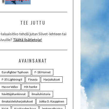
TEE JUTTU
Haluaisitko tehdä jutun Siivet-lehteen tai
sivuille?
Täältä lisätietoja!
AVAINSANAT
Eurofighter Typhoon
F-18 Hornet
F-35 Lightning II
Finavia
Harjoitukset
Hasse Vallas
HX-hanke
hävittäjähankinnat
ilmailuhistoria
ilmataisteluharjoitukset
Jukka O. Kauppinen
kirjat
Kuukauden kuva
lentomatkustus