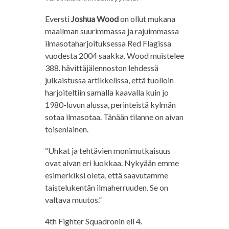
Eversti
Joshua Wood
on ollut mukana
maailman suurimmassa ja rajuimmassa
ilmasotaharjoituksessa Red Flagissa
vuodesta 2004 saakka. Wood muistelee
388. hävittäjälennoston lehdessä
julkaistussa artikkelissa, että tuolloin
harjoiteltiin samalla kaavalla kuin jo
1980-luvun alussa, perinteistä kylmän
sotaa ilmasotaa. Tänään tilanne on aivan
toisenlainen.
“Uhkat ja tehtävien monimutkaisuus
ovat aivan eri luokkaa. Nykyään emme
esimerkiksi oleta, että saavutamme
taistelukentän ilmaherruuden. Se on
valtava muutos.”
4th Fighter Squadronin eli 4.