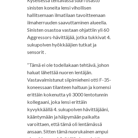
Kyseisessä tehtävässä suuri osasto
sinisten koneita lensi vihollisen
hallitsemaan ilmatilaan tavoitteenaan
ilmaherruuden saavuttaminen alueella.
Sinisten osastoa vastaan ohjattiin yli 60
Aggressors-hävittäjää, jotka tukkivat 4.
sukupolven hyökkääjien tutkat ja
sensorit .
“Tämä ei ole todellakaan tehtävä, johon
haluat lähettää nuoren lentäjän.
Vastavalmistunut siipimieheni otti F-35-
koneessaan tilanteen haltuun ja komensi
erittäin kokenutta yli 3000 lentotunnin
kollegaani, joka lensi erittäin
kyvykkäällä 4. sukupolven hävittäjääni,
kääntymään ja häipymään paikalta
varoittaen, että tämä oli lentämässä
ansaan. Sitten tämä nuorukainen ampui