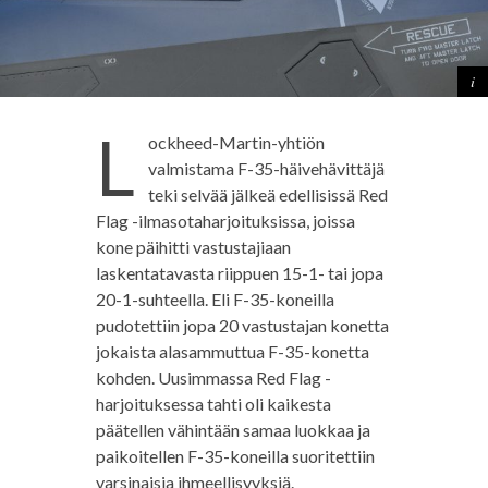
L
ockheed-Martin-yhtiön
valmistama F-35-häivehävittäjä
teki selvää jälkeä edellisissä Red
Flag -ilmasotaharjoituksissa, joissa
kone päihitti vastustajiaan
laskentatavasta riippuen 15-1- tai jopa
20-1-suhteella. Eli F-35-koneilla
pudotettiin jopa 20 vastustajan konetta
jokaista alasammuttua F-35-konetta
kohden. Uusimmassa Red Flag -
harjoituksessa tahti oli kaikesta
päätellen vähintään samaa luokkaa ja
paikoitellen F-35-koneilla suoritettiin
varsinaisia ihmeellisyyksiä.