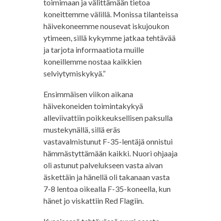
toimimaan ja välittämään tietoa
koneittemme välillä. Monissa tilanteissa
häivekoneemme nousevat iskujoukon
ytimeen, sillä kykymme jatkaa tehtävää
ja tarjota informaatiota muille
koneillemme nostaa kaikkien
selviytymiskykyä.”
Ensimmäisen viikon aikana
häivekoneiden toimintakykyä
alleviivattiin poikkeuksellisen paksulla
mustekynällä, sillä eräs
vastavalmistunut F-35-lentäjä onnistui
hämmästyttämään kaikki. Nuori ohjaaja
oli astunut palvelukseen vasta aivan
äskettäin ja hänellä oli takanaan vasta
7-8 lentoa oikealla F-35-koneella, kun
hänet jo viskattiin Red Flagiin.