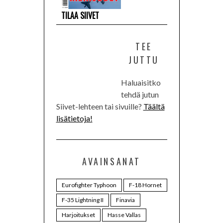
TILAA SIIVET
TEE
JUTTU
Haluaisitko
tehdä jutun
Siivet-lehteen tai sivuille?
Täältä
lisätietoja!
AVAINSANAT
Eurofighter Typhoon
F-18 Hornet
F-35 Lightning II
Finavia
Harjoitukset
Hasse Vallas