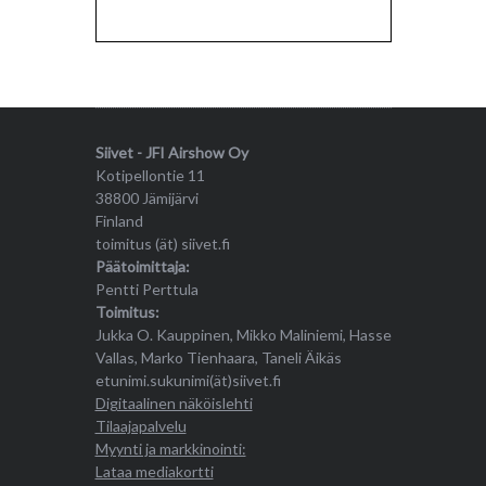
Siivet - JFI Airshow Oy
Kotipellontie 11
38800 Jämijärvi
Finland
toimitus (ät) siivet.fi
Päätoimittaja:
Pentti Perttula
Toimitus:
Jukka O. Kauppinen, Mikko Maliniemi, Hasse
Vallas, Marko Tienhaara, Taneli Äikäs
etunimi.sukunimi(ät)siivet.fi
Digitaalinen näköislehti
Tilaajapalvelu
Myynti ja markkinointi:
Lataa mediakortti