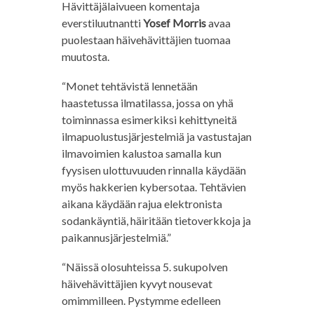
Hävittäjälaivueen komentaja
everstiluutnantti
Yosef Morris
avaa
puolestaan häivehävittäjien tuomaa
muutosta.
“Monet tehtävistä lennetään
haastetussa ilmatilassa, jossa on yhä
toiminnassa esimerkiksi kehittyneitä
ilmapuolustusjärjestelmiä ja vastustajan
ilmavoimien kalustoa samalla kun
fyysisen ulottuvuuden rinnalla käydään
myös hakkerien kybersotaa. Tehtävien
aikana käydään rajua elektronista
sodankäyntiä, häiritään tietoverkkoja ja
paikannusjärjestelmiä.”
“Näissä olosuhteissa 5. sukupolven
häivehävittäjien kyvyt nousevat
omimmilleen. Pystymme edelleen