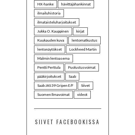
HX-hanke
hävittäjähankinnat
ilmailuhistoria
ilmataisteluharjoitukset
Jukka O. Kauppinen
kirjat
Kuukauden kuva
lentomatkustus
lentonäytökset
Lockheed Martin
Malmin lentoasema
Pentti Perttula
Puolustusvoimat
pääkirjoitukset
Saab
Saab JAS 39 Gripen E/F
Siivet
Suomen Ilmavoimat
videot
SIIVET FACEBOOKISSA