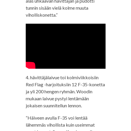
alas uhkaavan hävittäjän ja pudotti
tunnin sisään vielä kolme muuta
viholliskonetta.”
4. hävittäjälaivue toi kolmiviikkoisiin
Red Flag -harjoituksiin 12 F-35-konetta
ja yli 200 hengen ryhmän. Woodin
mukaan laivue pystyi lentämään
jokaisen suunnitellun lennon.
“Häiveen avulla F-35 voi lentää
lähemmäs vihollista kuin useimmat