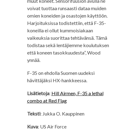
muut koneet. Sensorifuusion avulla ne
voivat tuottaa runsaasti dataa muiden
omien koneiden ja osastojen käyttöön.
Harjoituksissa todistettiin, että F-35-
koneilla ei ollut kummoisiakaan
vaikeuksia suorittaa tehtävänsä. Tämä
todistaa sekä lentäjiemme koulutuksen
että koneen tasokkuudesta”, Wood
ynnää.
F-35 on ehdolla Suomen uudeksi
hävittäjäksi HX-hankkeessa.
Lisätietoja
:
Hill Airmen, F-35 a lethal
combo at Red Flag
Teksti
: Jukka O. Kauppinen
Kuva
: US Air Force