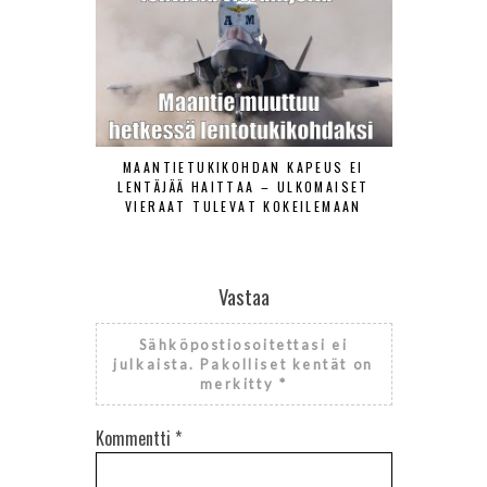
MAANTIETUKIKOHDAN KAPEUS EI
ILMAVOIMAT
LENTÄJÄÄ HAITTAA – ULKOMAISET
TORJUNT
VIERAAT TULEVAT KOKEILEMAAN
Vastaa
Sähköpostiosoitettasi ei
julkaista.
Pakolliset kentät on
merkitty
*
Kommentti
*