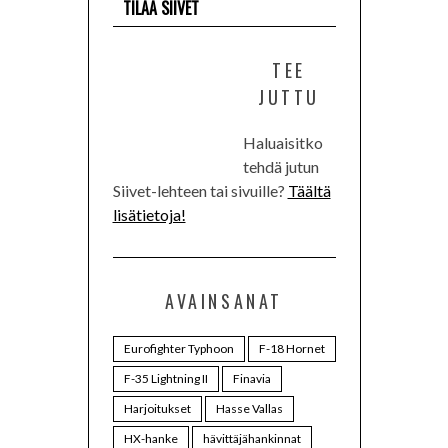
TILAA SIIVET
TEE
JUTTU
Haluaisitko
tehdä jutun
Siivet-lehteen tai sivuille?
Täältä
lisätietoja!
AVAINSANAT
Eurofighter Typhoon
F-18 Hornet
F-35 Lightning II
Finavia
Harjoitukset
Hasse Vallas
HX-hanke
hävittäjähankinnat