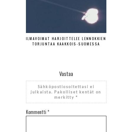
ILMAVOIMAT HARJOITTELEE LENNOKKIEN
SA-KUV
TORJUNTAA KAAKKOIS-SUOMESSA
HISTOR
Vastaa
Sähköpostiosoitettasi ei
julkaista.
Pakolliset kentät on
merkitty
*
Kommentti
*