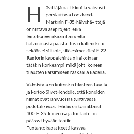
H
ävittäjämarkkinoilla vahvasti
porskuttava Lockheed-
Martinin
F-35
-häivehävittäjä
on hintava aseprojekti eikä
lentokoneenakaan ihan sieltä
halvimmasta päästä. Tosin kallein kone
sekään ei silti ole, sillä esimerkiksi
F-22
Raptorin
kappalehinta oli aikoinaan
tätäkin korkeampi, mikä johti koneen
tilausten karsimiseen raskaalla kädellä.
Valmistaja on kuitenkin tilanteen tasalla
ja kertoo Siivet-lehdelle, että koneiden
hinnat ovat lähivuosina tuntuvassa
pudotuksessa. Tehdas on toimittanut
300. F-35-koneensa ja tuotanto on
päässyt hyvään tahtiin.
Tuotantokapasiteetti kasvaa