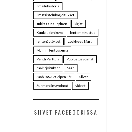
ilmailuhistoria
ilmataisteluharjoitukset
Jukka O. Kauppinen
kirjat
Kuukauden kuva
lentomatkustus
lentonäytökset
Lockheed Martin
Malmin lentoasema
Pentti Perttula
Puolustusvoimat
pääkirjoitukset
Saab
Saab JAS 39 Gripen E/F
Siivet
Suomen Ilmavoimat
videot
SIIVET FACEBOOKISSA