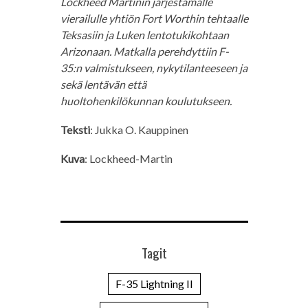
Lockheed Martinin järjestämälle
vierailulle yhtiön Fort Worthin tehtaalle
Teksasiin ja Luken lentotukikohtaan
Arizonaan. Matkalla perehdyttiin F-
35:n valmistukseen, nykytilanteeseen ja
sekä lentävän että
huoltohenkilökunnan koulutukseen.
Teksti
: Jukka O. Kauppinen
Kuva
: Lockheed-Martin
Tagit
F-35 Lightning II