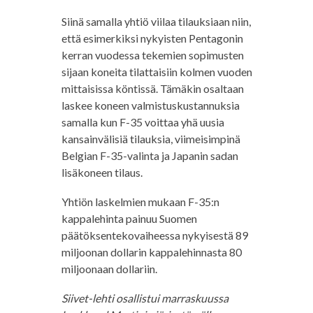
Siinä samalla yhtiö viilaa tilauksiaan niin,
että esimerkiksi nykyisten Pentagonin
kerran vuodessa tekemien sopimusten
sijaan koneita tilattaisiin kolmen vuoden
mittaisissa köntissä. Tämäkin osaltaan
laskee koneen valmistuskustannuksia
samalla kun F-35 voittaa yhä uusia
kansainvälisiä tilauksia, viimeisimpinä
Belgian F-35-valinta ja Japanin sadan
lisäkoneen tilaus.
Yhtiön laskelmien mukaan F-35:n
kappalehinta painuu Suomen
päätöksentekovaiheessa nykyisestä 89
miljoonan dollarin kappalehinnasta 80
miljoonaan dollariin.
Siivet-lehti osallistui marraskuussa