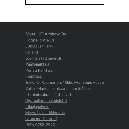
Siivet - JFI Airshow Oy
Kotipellontie 11
38800 Jämijärvi
Finland
toimitus (ät) siivet.fi
Päätoimittaja:
Pentti Perttula
Toimitus:
Jukka O. Kauppinen, Mikko Maliniemi, Hasse
Vallas, Marko Tienhaara, Taneli Äikäs
etunimi.sukunimi(ät)siivet.fi
Digitaalinen näköislehti
Tilaajapalvelu
Myynti ja markkinointi:
Lataa mediakortti
ISSN 0783-2990