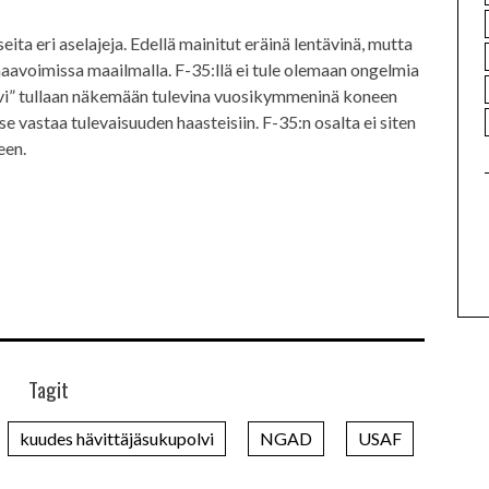
ita eri aselajeja. Edellä mainitut eräinä lentävinä, mutta
maavoimissa maailmalla. F-35:llä ei tule olemaan ongelmia
vi” tullaan näkemään tulevina vuosikymmeninä koneen
se vastaa tulevaisuuden haasteisiin. F-35:n osalta ei siten
een.
Tagit
kuudes hävittäjäsukupolvi
NGAD
USAF