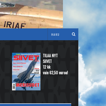
TILAA NYT
SIIVET
12 kk
vain 62,50 euroa!