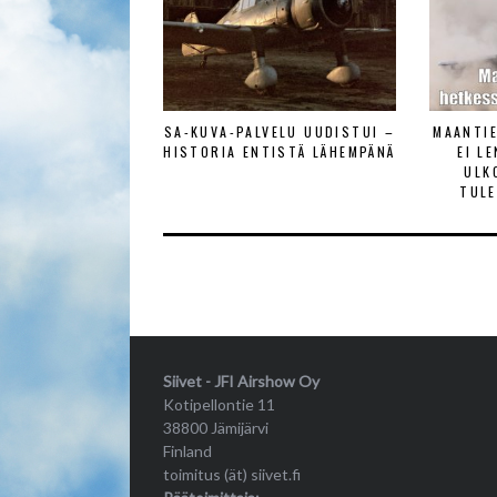
SA-KUVA-PALVELU UUDISTUI –
MAANTI
HISTORIA ENTISTÄ LÄHEMPÄNÄ
EI L
ULK
TULE
Siivet - JFI Airshow Oy
Kotipellontie 11
38800 Jämijärvi
Finland
toimitus (ät) siivet.fi