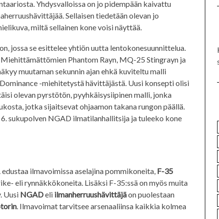
ntaariosta. Yhdysvalloissa on jo pidempään kaivattu
aherruushävittäjää. Sellaisen tiedetään olevan jo
mielikuva, miltä sellainen kone voisi näyttää.
n, jossa se esittelee yhtiön uutta lentokonesuunnittelua.
. Miehittämättömien Phantom Rayn, MQ-25 Stingrayn ja
näkyy muutaman sekunnin ajan ehkä kuviteltu malli
ominance -miehitetystä hävittäjästä. Uusi konsepti olisi
isi olevan pyrstötön, pyyhkäisysiipinen malli, jonka
osta, jotka sijaitsevat ohjaamon takana rungon päällä.
. sukupolven NGAD ilmatilanhallitsija ja tuleeko kone
1
edustaa ilmavoimissa aselajina pommikoneita,
F-35
rike- eli rynnäkkökoneita. Lisäksi F-35:ssä on myös muita
. Uusi
NGAD
eli
ilmanherruushävittäjä
on puolestaan
torin
. Ilmavoimat tarvitsee arsenaaliinsa kaikkia kolmea