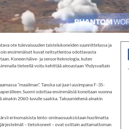
ohtava ote tulevaisuuden taistelukoneiden suunnittelussa ja
kkoin ensimmäiset kuvat neitsytlentoa odottavasta
an. Koneen häive- ja sensoriteknologia, kuten
simmalla tieteellä voitu kehittää ainoastaan Yhdysvaltain
taamassa ”maailman”. Tanska sai juuri uusimpana F-35-
aperälleen. Suomi odottaa ensimmäisiä koneitaan vuonna
ä ainakin 2060-luvulle saakka. Takuumiehenä ainakin
ärsii erinomaisista lento-ominaosuuksistaan huolimatta
 järjestelmät – tietokoneet – ovat osittain auttamattoman