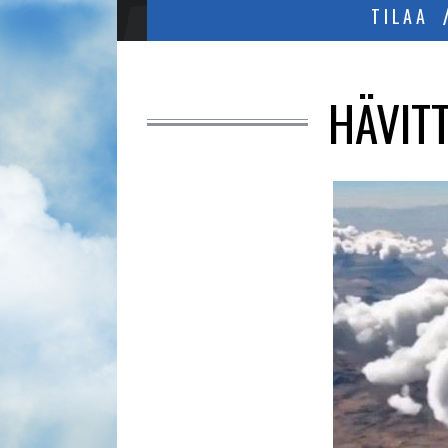
TILAA
HÄVITT