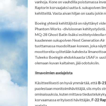
vanhoja. Kone on vauhdilla poistumassa inve
Raptorin korvaajaksi uutta 6. sukupolven ilm
kehitteillä. Vasta aivan hiljan on saatu jokin 
Boeing yhtenä kehittäjistä on näyttänyt video
Phantom Works -divisioonan kehitystyöstä
MQ-28 Ghost Batin lisäksi esittelyvideolla 
kuudennen sukupolven Next Generation Air D
tuottamassa muodoiltaan koneen, joka näyttä
moottoreita syötetään kahdesta ilmanottoauk
Tuleeko Boeingin ehdokkaasta USAF:n uusi 6
olemaan kuvan kaltainen, jää odotuksiin.
Ilmavoimien aselajeista
Käsitteellisesti on hyvä ymmärtää, että
B-2
puolestaan monitoimihävittäjiä, siis myös st
ominaisuuksia, kuten mittava tiedustelukyky
korvaamassa erityisesti hävittäjän,
F-22 Rap
aselajia.