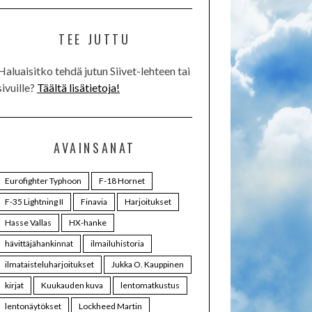
TEE JUTTU
Haluaisitko tehdä jutun Siivet-lehteen tai
sivuille?
Täältä lisätietoja!
AVAINSANAT
Eurofighter Typhoon
F-18 Hornet
F-35 Lightning II
Finavia
Harjoitukset
Hasse Vallas
HX-hanke
hävittäjähankinnat
ilmailuhistoria
ilmataisteluharjoitukset
Jukka O. Kauppinen
kirjat
Kuukauden kuva
lentomatkustus
lentonäytökset
Lockheed Martin