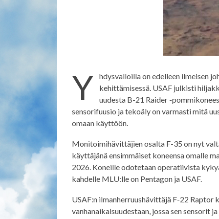
Y
hdysvalloilla on edelleen ilmeisen j
kehittämisessä. USAF julkisti hilja
uudesta B-21 Raider -pommikoneesta
sensorifuusio ja tekoäly on varmasti mitä uu
omaan käyttöön.
Monitoimihävittäjien osalta F-35 on nyt val
käyttäjänä ensimmäiset koneensa omalle ma
2026. Koneille odotetaan operatiivista kyky
kahdelle MLU:lle on Pentagon ja USAF.
USAF:n ilmanherruushävittäjä F-22 Raptor k
vanhanaikaisuudestaan, jossa sen sensorit ja