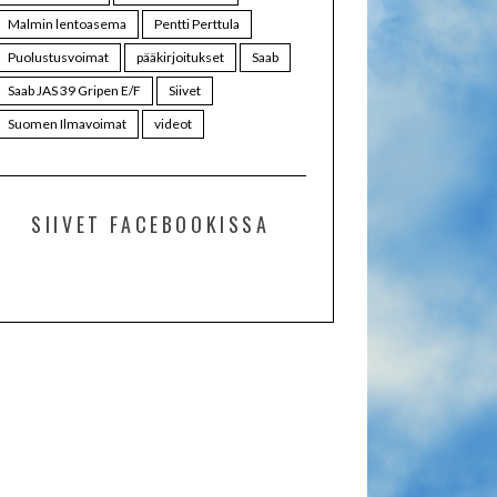
Malmin lentoasema
Pentti Perttula
Puolustusvoimat
pääkirjoitukset
Saab
Saab JAS 39 Gripen E/F
Siivet
Suomen Ilmavoimat
videot
SIIVET FACEBOOKISSA