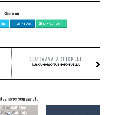
Share on
TER
LINKEDIN
SÄHKÖPOSTI
SEURAAVA ARTIKKELI
RUSKA-HARJOITUS NATO-TUELLA
itää myös seuraavista