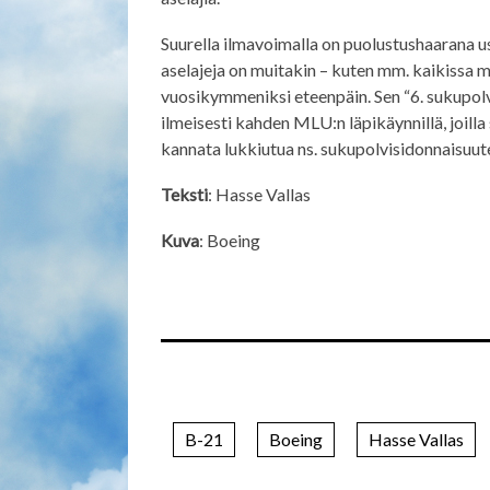
Suurella ilmavoimalla on puolustushaarana use
aselajeja on muitakin – kuten mm. kaikissa 
vuosikymmeniksi eteenpäin. Sen “6. sukupol
ilmeisesti kahden MLU:n läpikäynnillä, joilla 
kannata lukkiutua ns. sukupolvisidonnaisuut
Teksti
: Hasse Vallas
Kuva
: Boeing
B-21
Boeing
Hasse Vallas