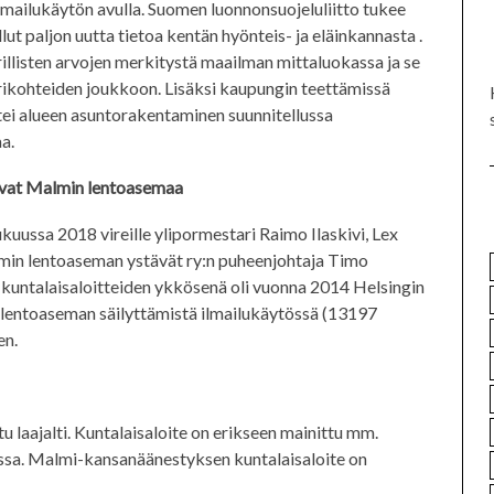
lmailukäytön avulla. Suomen luonnonsuojeluliitto tukee
llut paljon uutta tietoa kentän hyönteis- ja eläinkannasta .
llisten arvojen merkitystä maailman mittaluokassa ja se
rikohteiden joukkoon. Lisäksi kaupungin teettämissä
tei alueen asuntorakentaminen suunnitellussa
a.
evat Malmin lentoasemaa
uussa 2018 vireille ylipormestari Raimo Ilaskivi, Lex
min lentoaseman ystävät ry:n puheenjohtaja Timo
 kuntalaisaloitteiden ykkösenä oli vuonna 2014 Helsingin
 lentoaseman säilyttämistä ilmailukäytössä (13197
en.
u laajalti. Kuntalaisaloite on erikseen mainittu mm.
massa. Malmi-kansanäänestyksen kuntalaisaloite on