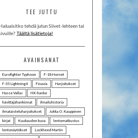
TEE JUTTU
Haluaisitko tehdä jutun Siivet-lehteen tai
sivuille?
Täältä lisätietoja!
AVAINSANAT
Eurofighter Typhoon
F-18 Hornet
F-35 Lightning II
Finavia
Harjoitukset
Hasse Vallas
HX-hanke
hävittäjähankinnat
ilmailuhistoria
ilmataisteluharjoitukset
Jukka O. Kauppinen
kirjat
Kuukauden kuva
lentomatkustus
lentonäytökset
Lockheed Martin