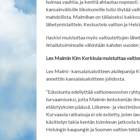
huimaa vauhtia, ja kenttä ahtautuu nopeasti
kansainvälisille liikekoneille tulisi löytää v
mahdollista. Malmihan on tällaiseksi kakkos
lähetymislaittein. Keskustelu valtion ja Helsi
Ilaskivi muistuttaa myös valtuutettujen lähe
ilmailutoiminnalle vähintään kahden vuoden 
Lex Malmin Kim Korkkula muistuttaa valtio
Lex Malmi -kansalaisaloitteen alullepanija
annettiin kansalaisaloitteen johdosta.
“Eduskunta edellyttää valtioneuvoston ryhty
turvaamiseksi, jotta Malmin lentokentän ilma
etäistyyksien päässä. Liikenne- ja viestintä
Korvaavia ratkaisuja ei ole esitetty, joten 
käsittelyn takia kentän toiminnan jatkosta t
Helsingin kaupungin ja Suomen valtion tehtä