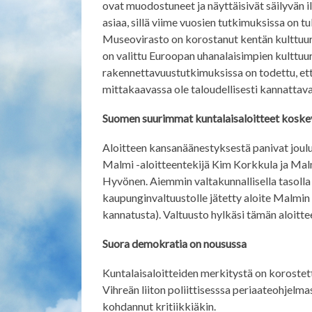
ovat muodostuneet ja näyttäisivät säilyvän i
asiaa, sillä viime vuosien tutkimuksissa on tu
Museovirasto on korostanut kentän kulttuuri
on valittu Euroopan uhanalaisimpien kulttuu
rakennettavuustutkimuksissa on todettu, et
mittakaavassa ole taloudellisesti kannattava
Suomen suurimmat kuntalaisaloitteet kosk
Aloitteen kansanäänestyksestä panivat jouluk
Malmi -aloitteentekijä Kim Korkkula ja Mal
Hyvönen. Aiemmin valtakunnallisella tasolla
kaupunginvaltuustolle jätetty aloite Malmin
kannatusta). Valtuusto hylkäsi tämän aloitte
Suora demokratia on nousussa
Kuntalaisaloitteiden merkitystä on korostett
Vihreän liiton poliittisesssa periaateohjel
kohdannut kritiikkiäkin.