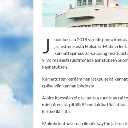
J
oulukuussa 2018 vireille pantu kunta
järjestämisestä Helsinki-Malmin lentoa
kannattajamäärän kaupunginvaltuustoo
ylivoimaisesti suurimman kannatuksen Suomen 
kannatuksen.
Kannatusten kerääminen jatkuu sekä kannatu
epäselvän kannan johdosta.
Aloite itsessään ei ota kantaa suuntaan tai 
mielipiteestä, pitääkö ilmailukäyttöä jatkaa –
helsinkiläisiltä.
Malmin lentoaseman ilmailukäytön jatkoa tuk