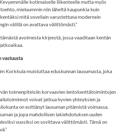
. Kevyemmälle kotimaiselle liikenteelle mutta myös
aihtoehto, mieluummin niin läheltä kaupunkia kuin
kentäksi mitä soveliain varustettuna modernein
ngin välillä on avattava välittömästi.”
ttämästä avoimesta kirjeestä, jossa vaaditaan kentän
jatkoaikaa.
n vastuusta
 Kim Korkkula muistuttaa eduskunnan lausumasta, joka
vän toimenpiteisiin korvaavien lentokenttätoimintojen
ilutoiminnot voivat jatkua hyvien yhteyksien ja
valiokunta on esittänyt lausuman pitämistä voimassa.
lausuman ja jopa mahdollisen lakiehdotuksen uuden
uleviksi vuosiksi on sovittava välittömästi. Tämä on
vä.”