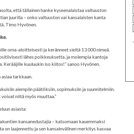
solta, että tällainen hanke kyseenalaistaa valtuuston
an juurilla – onko valtuuston vai kansalaisten kanta
stä, Timo Hyvönen.
ike.
lle oma-aloitteisesti ja keränneet sieltä 13 000 nimeä.
sitiivisesti lähes poikkeuksetta, ja molempia kantoja
. Kerääjille kuuluukin iso kiitos!” sanoo Hyvönen.
 asiaa tarkkaan.
ukuisiin aiempiin päätöksiin, sopimuksiin ja suunnitelmiin.
 voivat niitä myös muuttaa.”
eluun asiasta:
 maakuntien kansanedustajia – katsomaan kauemmaksi
ta on laajennettu ja sen kansainvälinen merkitys kasvaa