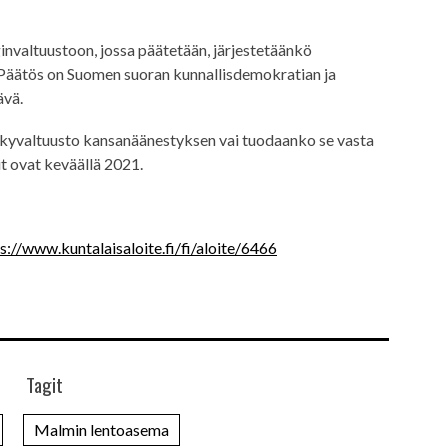
nvaltuustoon, jossa päätetään, järjestetäänkö
 Päätös on Suomen suoran kunnallisdemokratian ja
ävä.
 nykyvaltuusto kansanäänestyksen vai tuodaanko se vasta
t ovat keväällä 2021.
s://www.kuntalaisaloite.fi/fi/aloite/6466
Tagit
Malmin lentoasema