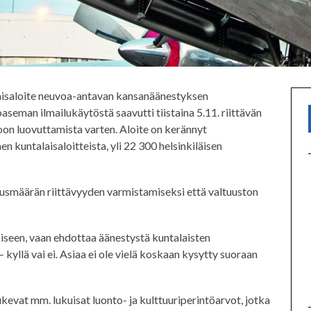
laisaloite neuvoa-antavan kansanäänestyksen
seman ilmailukäytöstä saavutti tiistaina 5.11. riittävän
n luovuttamista varten. Aloite on kerännyt
kuntalaisaloitteista, yli 22 300 helsinkiläisen
smäärän riittävyyden varmistamiseksi että valtuuston
toiseen, vaan ehdottaa äänestystä kuntalaisten
 kyllä vai ei. Asiaa ei ole vielä koskaan kysytty suoraan
evat mm. lukuisat luonto- ja kulttuuriperintöarvot, jotka