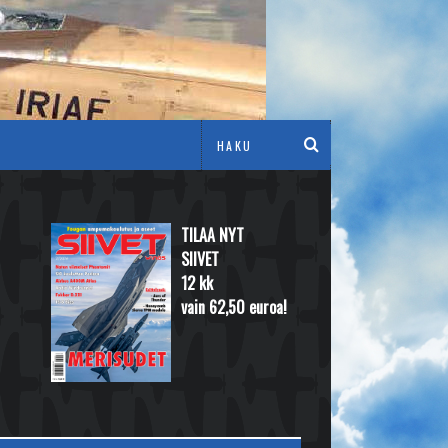
TILAA NYT
SIIVET
12 kk
vain 62,50 euroa!