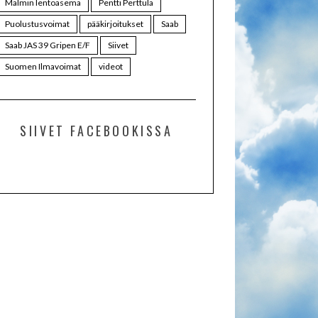
Malmin lentoasema
Pentti Perttula
Puolustusvoimat
pääkirjoitukset
Saab
Saab JAS 39 Gripen E/F
Siivet
Suomen Ilmavoimat
videot
SIIVET FACEBOOKISSA