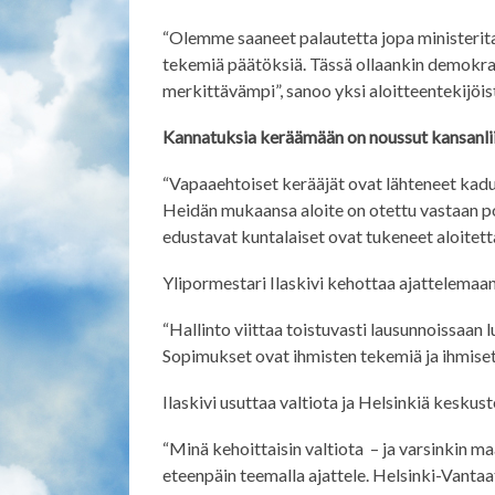
“Olemme saaneet palautetta jopa ministerita
tekemiä päätöksiä. Tässä ollaankin demokrati
merkittävämpi”, sanoo yksi aloitteentekijöi
Kannatuksia keräämään on noussut kansanli
“Vapaaehtoiset kerääjät ovat lähteneet kadui
Heidän mukaansa aloite on otettu vastaan po
edustavat kuntalaiset ovat tukeneet aloitetta
Ylipormestari Ilaskivi kehottaa ajattelemaan
“Hallinto viittaa toistuvasti lausunnoissaan l
Sopimukset ovat ihmisten tekemiä ja ihmiset
Ilaskivi usuttaa valtiota ja Helsinkiä keskust
“Minä kehoittaisin valtiota – ja varsinkin
eteenpäin teemalla ajattele. Helsinki-Vantaa