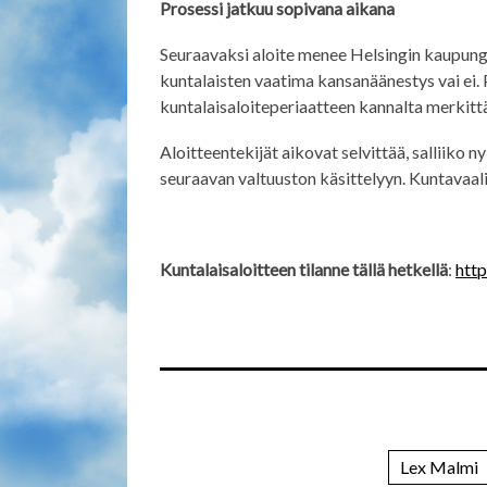
Prosessi jatkuu sopivana aikana
Seuraavaksi aloite menee Helsingin kaupungi
kuntalaisten vaatima kansanäänestys vai ei.
kuntalaisaloiteperiaatteen kannalta merkitt
Aloitteentekijät aikovat selvittää, salliiko
seuraavan valtuuston käsittelyyn. Kuntavaali
Kuntalaisaloitteen tilanne tällä hetkellä
:
http
Lex Malmi