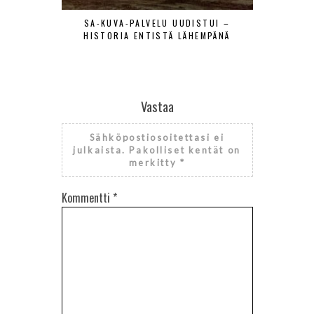
SA-KUVA-PALVELU UUDISTUI –
MAANTIE
HISTORIA ENTISTÄ LÄHEMPÄNÄ
LENTÄJÄÄ
VIERAAT
Vastaa
Sähköpostiosoitettasi ei
julkaista.
Pakolliset kentät on
merkitty
*
Kommentti
*