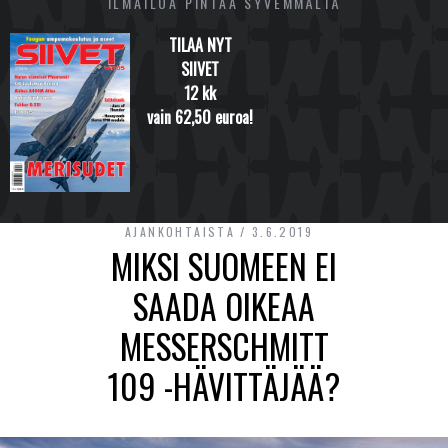
ILMAILUA PINTAA SYVEMMÄLTÄ
TILAA NYT
SIIVET
12 kk
vain 62,50 euroa!
AJANKOHTAISTA
3.6.2019
MIKSI SUOMEEN EI
SAADA OIKEAA
MESSERSCHMITT
109 -HÄVITTÄJÄÄ?