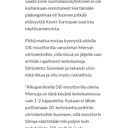
saada kone suomalaisnäytökseen ei ole
kuitenkaan onnistuneet kiertämään
pääongelmaa eli Suomen pitkää
etäisyyttä Keski-Euroopan suurista
näytösareenoista.
Pitkä matka nostaa kynnystä aidolla
DB-moottorilla varustetun Mersun
siirtolentoihin, sillä niissä on jäljellä vain
erittäin rajallisesti lentotunteja.
Siirtolento Suomeen ja takaisin söisi
niitä liikaa ja olisi myös riskialtista.
“Alkuperäisellä DB-moottorilla olevia
Mersuja on tänä kesänä lentokunnossa
vain 1-2 kappaletta. Kukaan ei lähde
polttamaan 10 lentotuntia pelkkiin
siirtolentoihin Suomeen, sillä moottorin
tiimaa säästetään niin paljon kuin
mahdollista. DB-myllyjä ei ole