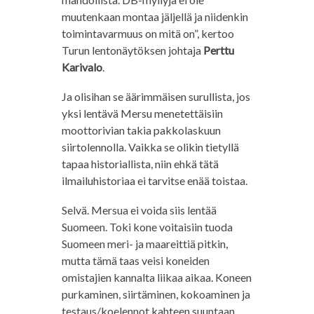
muutenkaan montaa jäljellä ja niidenkin
toimintavarmuus on mitä on”, kertoo
Turun lentonäytöksen johtaja
Perttu
Karivalo
.
Ja olisihan se äärimmäisen surullista, jos
yksi lentävä Mersu menetettäisiin
moottorivian takia pakkolaskuun
siirtolennolla. Vaikka se olikin tietyllä
tapaa historiallista, niin ehkä tätä
ilmailuhistoriaa ei tarvitse enää toistaa.
Selvä. Mersua ei voida siis lentää
Suomeen. Toki kone voitaisiin tuoda
Suomeen meri- ja maareittiä pitkin,
mutta tämä taas veisi koneiden
omistajien kannalta liikaa aikaa. Koneen
purkaminen, siirtäminen, kokoaminen ja
testaus/koelennot kahteen suuntaan