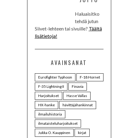
Haluaisitko
tehdä jutun
Siivet-lehteen tai sivuille?
Täältä
lisätietoja!
AVAINSANAT
Eurofighter Typhoon
F-18 Hornet
F-35 Lightning II
Finavia
Harjoitukset
Hasse Vallas
HX-hanke
hävittäjähankinnat
ilmailuhistoria
ilmataisteluharjoitukset
Jukka O. Kauppinen
kirjat