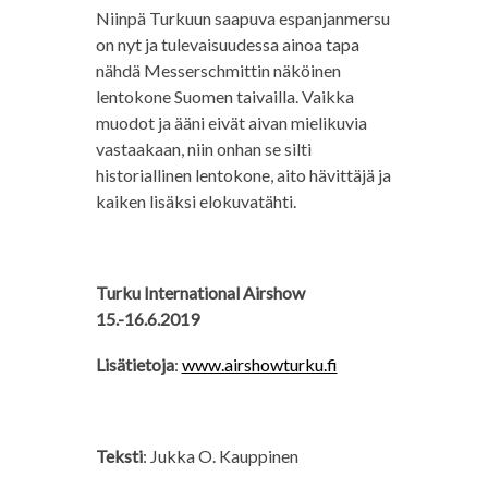
Niinpä Turkuun saapuva espanjanmersu
on nyt ja tulevaisuudessa ainoa tapa
nähdä Messerschmittin näköinen
lentokone Suomen taivailla. Vaikka
muodot ja ääni eivät aivan mielikuvia
vastaakaan, niin onhan se silti
historiallinen lentokone, aito hävittäjä ja
kaiken lisäksi elokuvatähti.
Turku International Airshow
15.-16.6.2019
Lisätietoja
:
www.airshowturku.fi
Teksti
: Jukka O. Kauppinen