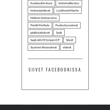
Kuukauden kuva
lentomatkustus
lentonäytökset
Lockheed Martin
Malmin lentoasema
Pentti Perttula
Puolustusvoimat
pääkirjoitukset
Saab
Saab JAS 39 Gripen E/F
Siivet
Suomen Ilmavoimat
videot
SIIVET FACEBOOKISSA