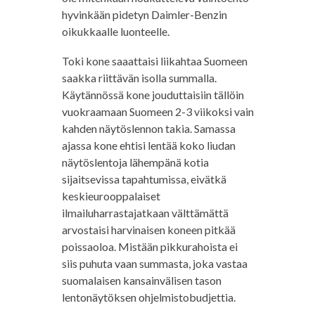
hyvinkään pidetyn Daimler-Benzin
oikukkaalle luonteelle.
Toki kone saaattaisi liikahtaa Suomeen
saakka riittävän isolla summalla.
Käytännössä kone jouduttaisiin tällöin
vuokraamaan Suomeen 2-3 viikoksi vain
kahden näytöslennon takia. Samassa
ajassa kone ehtisi lentää koko liudan
näytöslentoja lähempänä kotia
sijaitsevissa tapahtumissa, eivätkä
keskieurooppalaiset
ilmailuharrastajatkaan välttämättä
arvostaisi harvinaisen koneen pitkää
poissaoloa. Mistään pikkurahoista ei
siis puhuta vaan summasta, joka vastaa
suomalaisen kansainvälisen tason
lentonäytöksen ohjelmistobudjettia.