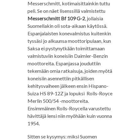
Messerschmitt, kotimaisittainkin tuttu
peli. Se on näet lisenssillä valmistettu
Messerschmitt Bf 109 G-2
, jollaisia
Suomellakin oli sota-aikaan käytössä.
Espanjalaisten konevalmistus kuitenkin
tyssäsi jo alkuunsa moottoripulaan, kun
Saksa ei pystynytkään toimittamaan
valmistuviin koneisiin Daimler-Benzin
moottoreita. Espanjassa jouduttiin
tekemään omia ratkaisuja, joiden myötä
koneisiin asennettiin pitkällisen
kehitysvaiheen jälkeen ensin Hispano-
Suiza HS 89-12Z ja lopuksi Rolls-Royce
Merlin 500/54 -moottoreita.
Ensimmäinen Rolls-Roycella varustettu
hävittäjä lensi niin myöhään kuin vuonna
1954.
Sitten se kysymys: miksi Suomen