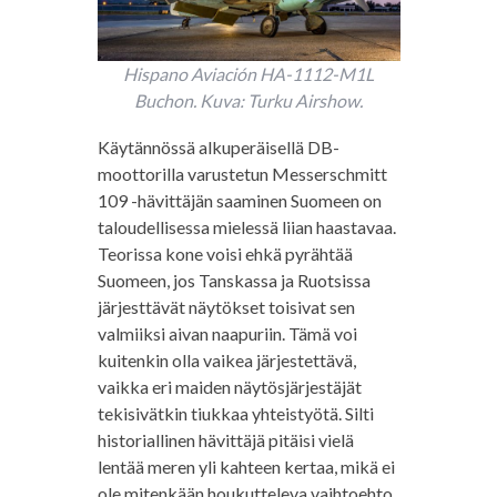
Hispano Aviación HA-1112-M1L
Buchon. Kuva: Turku Airshow.
Käytännössä alkuperäisellä DB-
moottorilla varustetun Messerschmitt
109 -hävittäjän saaminen Suomeen on
taloudellisessa mielessä liian haastavaa.
Teorissa kone voisi ehkä pyrähtää
Suomeen, jos Tanskassa ja Ruotsissa
järjesttävät näytökset toisivat sen
valmiiksi aivan naapuriin. Tämä voi
kuitenkin olla vaikea järjestettävä,
vaikka eri maiden näytösjärjestäjät
tekisivätkin tiukkaa yhteistyötä. Silti
historiallinen hävittäjä pitäisi vielä
lentää meren yli kahteen kertaa, mikä ei
ole mitenkään houkutteleva vaihtoehto