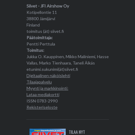
Siivet - JFI Airshow Oy
Kotipellontie 11
38800 Jämijärvi
Finland
toimitus (ät) siivet.fi
Päätoimittaja:
Pentti Perttula
Toimitus:
Jukka O. Kauppinen, Mikko Maliniemi, Hasse
Vallas, Marko Tienhaara, Taneli Äikäs
etunimi.sukunimi(ät)siivet.fi
Digitaalinen näköislehti
Tilaajapalvelu
Myynti ja markkinointi:
Lataa mediakortti
ISSN 0783-2990
Rekisteriseloste
TILAA NYT