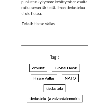
puolustuskykymme kehittymisen osalta
ratkaisevan tärkeitä. Ilman tiedustelua
ei ole tietoa.
Teksti
: Hasse Vallas
Tagit
droonit
Global Hawk
Hasse Vallas
NATO
tiedustelu
tiedustelu- ja valvontalennokit