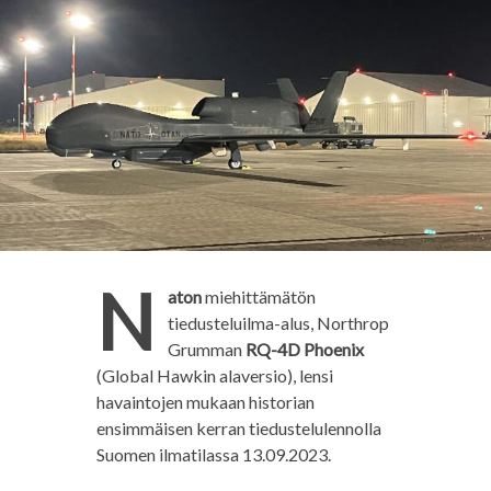
N
aton
miehittämätön
tiedusteluilma-alus, Northrop
Grumman
RQ-4D Phoenix
(Global Hawkin alaversio), lensi
havaintojen mukaan historian
ensimmäisen kerran tiedustelulennolla
Suomen ilmatilassa 13.09.2023.