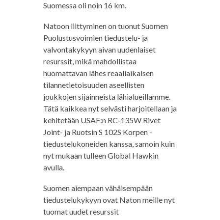
Suomessa oli noin 16 km.
Natoon liittyminen on tuonut Suomen
Puolustusvoimien tiedustelu- ja
valvontakykyyn aivan uudenlaiset
resurssit, mikä mahdollistaa
huomattavan lähes reaaliaikaisen
tilannetietoisuuden aseellisten
joukkojen sijainneista lähialueillamme.
Tätä kaikkea nyt selvästi harjoitellaan ja
kehitetään USAF:n RC-135W Rivet
Joint- ja Ruotsin S 102S Korpen -
tiedustelukoneiden kanssa, samoin kuin
nyt mukaan tulleen Global Hawkin
avulla.
Suomen aiempaan vähäisempään
tiedustelukykyyn ovat Naton meille nyt
tuomat uudet resurssit