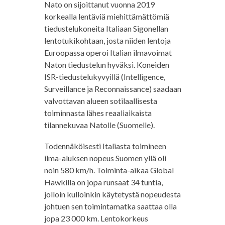
Nato on sijoittanut vuonna 2019
korkealla lentäviä miehittämättömiä
tiedustelukoneita Italiaan Sigonellan
lentotukikohtaan, josta niiden lentoja
Euroopassa operoi Italian ilmavoimat
Naton tiedustelun hyväksi. Koneiden
ISR-tiedustelukyvyillä (Intelligence,
Surveillance ja Reconnaissance) saadaan
valvottavan alueen sotilaallisesta
toiminnasta lähes reaaliaikaista
tilannekuvaa Natolle (Suomelle).
Todennäköisesti Italiasta toimineen
ilma-aluksen nopeus Suomen yllä oli
noin 580 km/h. Toiminta-aikaa Global
Hawkilla on jopa runsaat 34 tuntia,
jolloin kulloinkin käytetystä nopeudesta
johtuen sen toimintamatka saattaa olla
jopa 23 000 km. Lentokorkeus