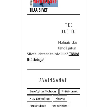
TILAA SIIVET
TEE
JUTTU
Haluaisitko
tehdä jutun
Siivet-lehteen tai sivuille?
Täältä
lisätietoja!
AVAINSANAT
Eurofighter Typhoon
F-18 Hornet
F-35 Lightning II
Finavia
Harjoitukset
Hasse Vallas