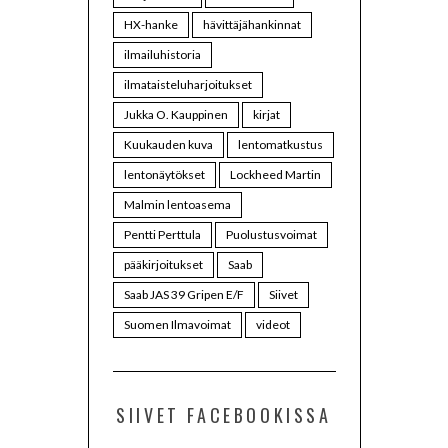
HX-hanke
hävittäjähankinnat
ilmailuhistoria
ilmataisteluharjoitukset
Jukka O. Kauppinen
kirjat
Kuukauden kuva
lentomatkustus
lentonäytökset
Lockheed Martin
Malmin lentoasema
Pentti Perttula
Puolustusvoimat
pääkirjoitukset
Saab
Saab JAS 39 Gripen E/F
Siivet
Suomen Ilmavoimat
videot
SIIVET FACEBOOKISSA