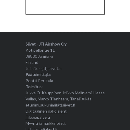
Siivet - JFI Airshow Oy
Kotipellontie 11
38800 Jämijärvi
Finland
toimitus (ät) siivet.fi
Päätoimittaja:
Pentti Perttula
Toimitus:
Jukka O. Kauppinen, Mikko Maliniemi, Hasse
Vallas, Marko Tienhaara, Taneli Äikäs
etunimi.sukunimi(ät)siivet.fi
Digitaalinen näköislehti
Tilaajapalvelu
Myynti ja markkinointi:
Lataa mediakortti