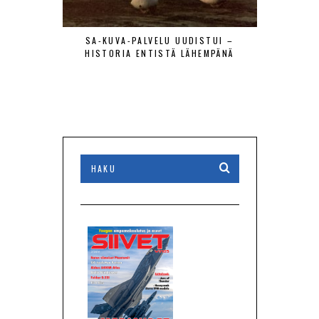
SA-KUVA-PALVELU UUDISTUI –
MAANTIE
HISTORIA ENTISTÄ LÄHEMPÄNÄ
LENTÄJÄÄ
VIERAAT