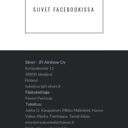
SIIVET FACEBOOKISSA
Siivet - JFI Airshow Oy
Kotipellontie 11
38800 Jämijärvi
Finland
toimitus (ät) siivet.fi
Päätoimittaja:
Pentti Perttula
Toimitus:
Jukka O. Kauppinen, Mikko Maliniemi, Hasse
Vallas, Marko Tienhaara, Taneli Äikäs
etunimi.sukunimi(ät)siivet.fi