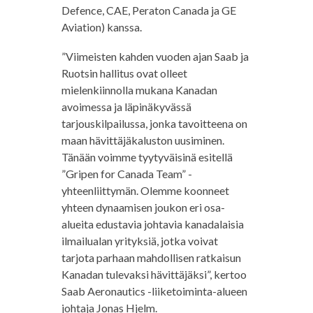
Defence, CAE, Peraton Canada ja GE
Aviation) kanssa.
”Viimeisten kahden vuoden ajan Saab ja
Ruotsin hallitus ovat olleet
mielenkiinnolla mukana Kanadan
avoimessa ja läpinäkyvässä
tarjouskilpailussa, jonka tavoitteena on
maan hävittäjäkaluston uusiminen.
Tänään voimme tyytyväisinä esitellä
”Gripen for Canada Team” -
yhteenliittymän. Olemme koonneet
yhteen dynaamisen joukon eri osa-
alueita edustavia johtavia kanadalaisia
ilmailualan yrityksiä, jotka voivat
tarjota parhaan mahdollisen ratkaisun
Kanadan tulevaksi hävittäjäksi”, kertoo
Saab Aeronautics -liiketoiminta-alueen
johtaja Jonas Hjelm.