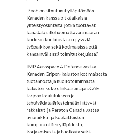
”Saab on sitoutunut ylläpitämään
Kanadan kanssa pitkäaikaisia
yhteistyösuhteita, jotka tuottavat
kanadalaisille huomattavan määrän
korkean koulutustason pysyviä
työpaikkoa sekä kotimaisissa että
kansainvälisissä toimitusketjuissa.”
IMP Aerospace & Defence vastaa
Kanadan Gripen-kaluston kotimaisesta
tuotannosta ja huoltotoiminnasta
kaluston koko elinkaaren ajan. CAE
tarjoaa koulutukseen ja
tehtävädatajärjestelmään liittyvät
ratkaisut, ja Peraton Canada vastaa
avioniikka- ja koelaitteiston
komponenttien ylläpidosta,
korjaamisesta ja huollosta sekä