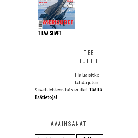
TILAA SIIVET
TEE
JUTTU
Haluaisitko
tehdä jutun
Siivet-lehteen tai sivuille?
Täältä
lisätietoja!
AVAINSANAT