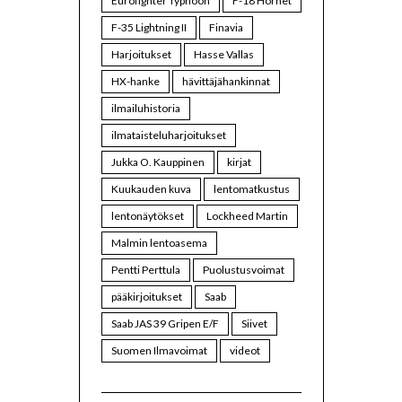
Eurofighter Typhoon
F-18 Hornet
F-35 Lightning II
Finavia
Harjoitukset
Hasse Vallas
HX-hanke
hävittäjähankinnat
ilmailuhistoria
ilmataisteluharjoitukset
Jukka O. Kauppinen
kirjat
Kuukauden kuva
lentomatkustus
lentonäytökset
Lockheed Martin
Malmin lentoasema
Pentti Perttula
Puolustusvoimat
pääkirjoitukset
Saab
Saab JAS 39 Gripen E/F
Siivet
Suomen Ilmavoimat
videot