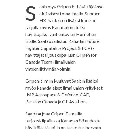
S
aab myy
Gripen E –
hävittäjäänsä
aktiivisesti maailmalla. Suomen
HX-hankkeen lisäksi kone on
tarjolla myös Kanadan uudeksi
hävittäjäksi vanhentuvien Hornetien
tilalle. Saab osallistuu Kanadan Future
Fighter Capability Project (FFCP) -
hävittäjätarjouskilpailuun Gripen for
Canada Team -ilmailualan
yhteenliittymän voimin.
Gripen-tiimiin kuuluvat Saabin lisäksi
myös kanadalaiset ilmailualan yritykset
IMP Aerospace & Defence, CAE,
Peraton Canada ja GE Aviation.
Saab tarjoaa Gripen E -mallia
tarjouskilpailussa Kanadan 88 uudesta
hävittäjästä, joilla on tarkoitus korvata