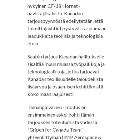
nykyinen CF-18 Hornet -
hävittäjäkalusto. Kanadan
tarjouspyynnössä edellytetään, että
toimittajayhtiöt pystyvät tarjoamaan
laadukkaita teollisia ja teknologisia
etuja.
Saabin tarjous Kanadan hallitukselle
sisältää muun muassa työpaikkoja ja
teknologiasiirtoja, jotka tarjoavat
Kanadan teollisuudelle taloudellista
lisäarvoa ja osaamisen kehittämistä
koko maan laajuisesti.
Tämänpäiväinen ilmoitus on
ensimmäinen askel kohti tämän
tarjouksen toteutumista yhdessä
”Gripen for Canada Team” -
yhteenliittymän (IMP Aerospace &