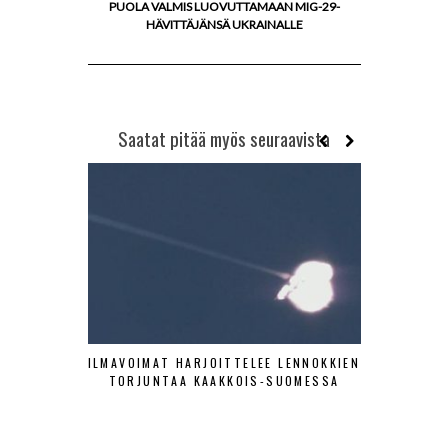
PUOLA VALMIS LUOVUTTAMAAN MIG-29-
HÄVITTÄJÄNSÄ UKRAINALLE
Saatat pitää myös seuraavista
ILMAVOIMAT HARJOITTELEE LENNOKKIEN
SA-KUV
TORJUNTAA KAAKKOIS-SUOMESSA
HISTOR