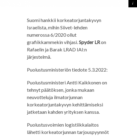
Suomi hankkii korkeatorjuntakyvyn
Israelista, mihin Siivet-lehden
numerossa 6/2020 ollut
grafiikkammekin vihjasi.
Spyder LR
on
Rafaelin ja Barak LRAD IAI:n
järjestelmä.
Puolustusministeriön tiedote 5.3.2022:
Puolustusministeri Antti Kaikkonen on
tehnyt päätöksen, jonka mukaan
neuvotteluja ilmatorjunnan
korkeatorjuntakyvyn kehittämiseksi
jatketaan kahden yrityksen kanssa.
Puolustusvoimien logistiikkalaitos
lähetti korkeatorjunnan tarjouspyynnöt