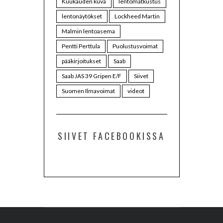
Kuukauden kuva
lentomatkustus
lentonäytökset
Lockheed Martin
Malmin lentoasema
Pentti Perttula
Puolustusvoimat
pääkirjoitukset
Saab
Saab JAS 39 Gripen E/F
Siivet
Suomen Ilmavoimat
videot
SIIVET FACEBOOKISSA