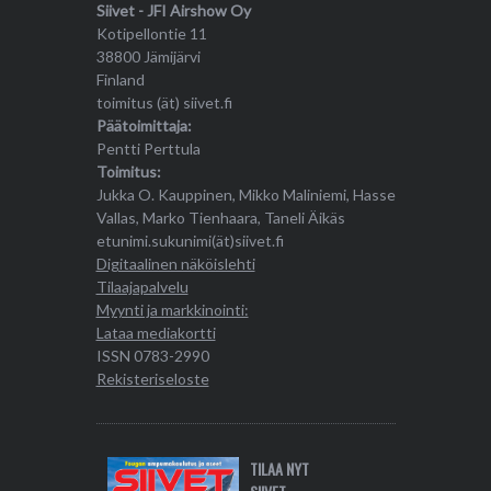
Siivet - JFI Airshow Oy
Kotipellontie 11
38800 Jämijärvi
Finland
toimitus (ät) siivet.fi
Päätoimittaja:
Pentti Perttula
Toimitus:
Jukka O. Kauppinen, Mikko Maliniemi, Hasse
Vallas, Marko Tienhaara, Taneli Äikäs
etunimi.sukunimi(ät)siivet.fi
Digitaalinen näköislehti
Tilaajapalvelu
Myynti ja markkinointi:
Lataa mediakortti
ISSN 0783-2990
Rekisteriseloste
TILAA NYT