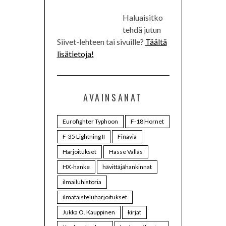
Haluaisitko
tehdä jutun
Siivet-lehteen tai sivuille?
Täältä
lisätietoja!
AVAINSANAT
Eurofighter Typhoon
F-18 Hornet
F-35 Lightning II
Finavia
Harjoitukset
Hasse Vallas
HX-hanke
hävittäjähankinnat
ilmailuhistoria
ilmataisteluharjoitukset
Jukka O. Kauppinen
kirjat