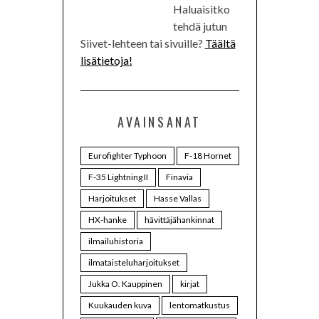
Haluaisitko
tehdä jutun
Siivet-lehteen tai sivuille?
Täältä
lisätietoja!
AVAINSANAT
Eurofighter Typhoon
F-18 Hornet
F-35 Lightning II
Finavia
Harjoitukset
Hasse Vallas
HX-hanke
hävittäjähankinnat
ilmailuhistoria
ilmataisteluharjoitukset
Jukka O. Kauppinen
kirjat
Kuukauden kuva
lentomatkustus