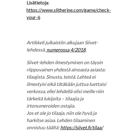
Lisätietoja
:
https://www.slitherine.com/game/check-
your-6
Artikkeli julkaistiin alkujaan Siivet-
lehdessä,
numerossa 4/2018
.
Siivet-lehden ilmestyminen on täysin
riippuvainen yhdestä ainoasta asiasta:
tilaajista. Sinusta, teistä. Lehteä ei
ilmestyisi eikä tätäkään juttua luettaisi
verkossa, ellei lehdellä olisi meille niin
tärkeitä lukijoita – tilaajia ja
irtonumeroiden ostajia.
Jos et ole jo tilaaja, niin ole hyvä ja
harkitse asiaa. Lehden tilaaminen
onnistuu täältä:
https://siivet.fi/tilaa/