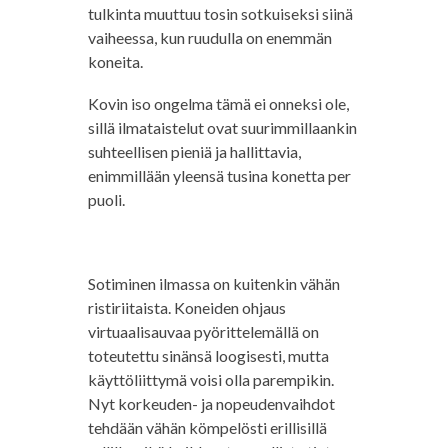
tulkinta muuttuu tosin sotkuiseksi siinä
vaiheessa, kun ruudulla on enemmän
koneita.
Kovin iso ongelma tämä ei onneksi ole,
sillä ilmataistelut ovat suurimmillaankin
suhteellisen pieniä ja hallittavia,
enimmillään yleensä tusina konetta per
puoli.
Sotiminen ilmassa on kuitenkin vähän
ristiriitaista. Koneiden ohjaus
virtuaalisauvaa pyörittelemällä on
toteutettu sinänsä loogisesti, mutta
käyttöliittymä voisi olla parempikin.
Nyt korkeuden- ja nopeudenvaihdot
tehdään vähän kömpelösti erillisillä