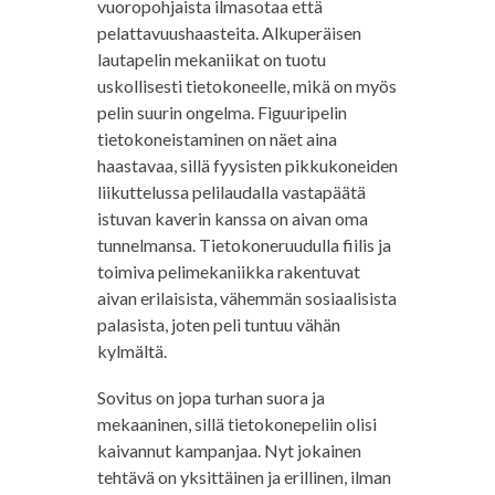
vuoropohjaista ilmasotaa että
pelattavuushaasteita. Alkuperäisen
lautapelin mekaniikat on tuotu
uskollisesti tietokoneelle, mikä on myös
pelin suurin ongelma. Figuuripelin
tietokoneistaminen on näet aina
haastavaa, sillä fyysisten pikkukoneiden
liikuttelussa pelilaudalla vastapäätä
istuvan kaverin kanssa on aivan oma
tunnelmansa. Tietokoneruudulla fiilis ja
toimiva pelimekaniikka rakentuvat
aivan erilaisista, vähemmän sosiaalisista
palasista, joten peli tuntuu vähän
kylmältä.
Sovitus on jopa turhan suora ja
mekaaninen, sillä tietokonepeliin olisi
kaivannut kampanjaa. Nyt jokainen
tehtävä on yksittäinen ja erillinen, ilman