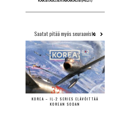
KAKSITASOJEN AIKAKAUSI (PELIT)
Saatat pitää myös seuraavista
KOREA – IL-2 SERIES ELÄVÖITTÄÄ
LIETTUAN 
KOREAN SODAN
PIENEN MAA