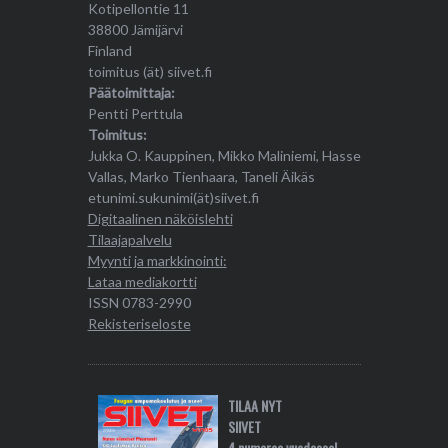
Kotipellontie 11
38800 Jämijärvi
Finland
toimitus (ät) siivet.fi
Päätoimittaja:
Pentti Perttula
Toimitus:
Jukka O. Kauppinen, Mikko Maliniemi, Hasse
Vallas, Marko Tienhaara, Taneli Äikäs
etunimi.sukunimi(ät)siivet.fi
Digitaalinen näköislehti
Tilaajapalvelu
Myynti ja markkinointi:
Lataa mediakortti
ISSN 0783-2990
Rekisteriseloste
TILAA NYT
SIIVET
4 numeroa vuodessa!