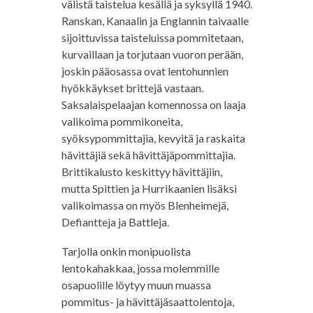
välistä taistelua kesällä ja syksyllä 1940.
Ranskan, Kanaalin ja Englannin taivaalle
sijoittuvissa taisteluissa pommitetaan,
kurvaillaan ja torjutaan vuoron perään,
joskin pääosassa ovat lentohunnien
hyökkäykset brittejä vastaan.
Saksalaispelaajan komennossa on laaja
valikoima pommikoneita,
syöksypommittajia, kevyitä ja raskaita
hävittäjiä sekä hävittäjäpommittajia.
Brittikalusto keskittyy hävittäjiin,
mutta Spittien ja Hurrikaanien lisäksi
valikoimassa on myös Blenheimejä,
Defiantteja ja Battleja.
Tarjolla onkin monipuolista
lentokahakkaa, jossa molemmille
osapuolille löytyy muun muassa
pommitus- ja hävittäjäsaattolentoja,