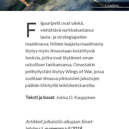
F
iguuripelit ovat vänkä,
viehättävä nurkkakuntansa
lauta- ja strategiapelien
maailmassa. Niiden laajasta maailmasta
löytyy myös ilmasotaan keskittyviä
teoksia, jotka ovat löytäneet oman
uskollisen fanikansansa. Omastakin
pelihyllystäni löytyy Wings of War, jossa
soditaan ilmassa pikkuisten jalustojen
päähän tökityillä leikkilentskareilla.
Teksti ja kuvat
: Jukka O. Kauppinen
Artikkeli julkaistiin alkujaan Siivet-
lehdessä,
numerossa 4/2018
.