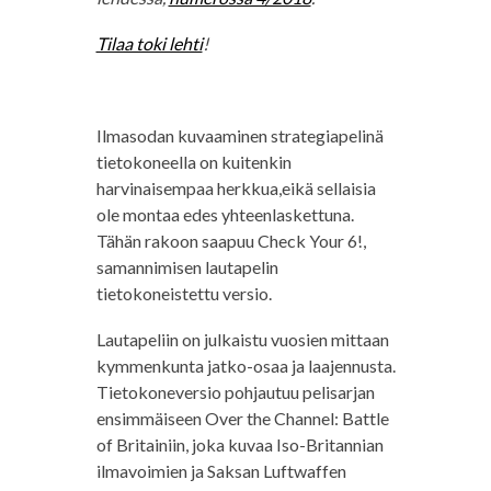
Tilaa toki lehti
!
Ilmasodan kuvaaminen strategiapelinä
tietokoneella on kuitenkin
harvinaisempaa herkkua,eikä sellaisia
ole montaa edes yhteenlaskettuna.
Tähän rakoon saapuu Check Your 6!,
samannimisen lautapelin
tietokoneistettu versio.
Lautapeliin on julkaistu vuosien mittaan
kymmenkunta jatko-osaa ja laajennusta.
Tietokoneversio pohjautuu pelisarjan
ensimmäiseen Over the Channel: Battle
of Britainiin, joka kuvaa Iso-Britannian
ilmavoimien ja Saksan Luftwaffen