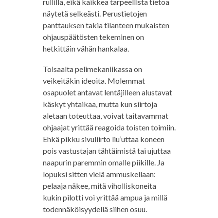
rullilla, eikä kaikkea tarpeellista tietoa
näytetä selkeästi. Perustietojen
panttauksen takia tilanteen mukaisten
ohjauspäätösten tekeminen on
hetkittäin vähän hankalaa.
Toisaalta pelimekaniikassa on
veikeitäkin ideoita. Molemmat
osapuolet antavat lentäjilleen alustavat
käskyt yhtaikaa, mutta kun siirtoja
aletaan toteuttaa, voivat taitavammat
ohjaajat yrittää reagoida toisten toimiin.
Ehkä pikku sivuliirto liu’uttaa koneen
pois vastustajan tähtäimistä tai ujuttaa
naapurin paremmin omalle piikille. Ja
lopuksi sitten vielä ammuskellaan:
pelaaja näkee, mitä viholliskoneita
kukin pilotti voi yrittää ampua ja millä
todennäköisyydellä siihen osuu.