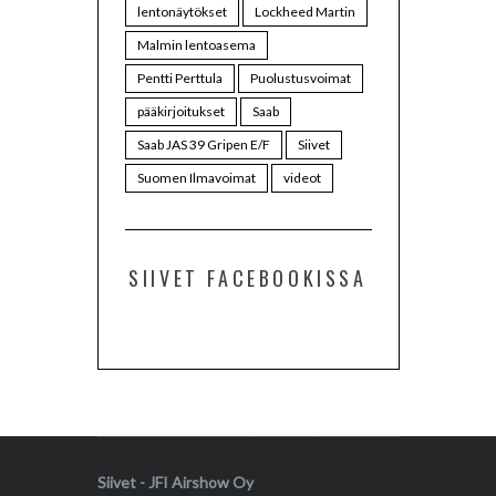
lentonäytökset
Lockheed Martin
Malmin lentoasema
Pentti Perttula
Puolustusvoimat
pääkirjoitukset
Saab
Saab JAS 39 Gripen E/F
Siivet
Suomen Ilmavoimat
videot
SIIVET FACEBOOKISSA
Siivet - JFI Airshow Oy