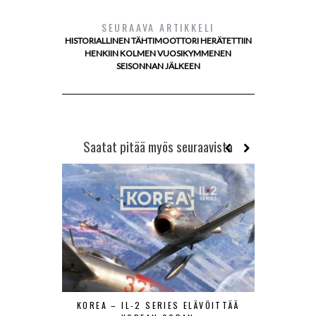
SEURAAVA ARTIKKELI
HISTORIALLINEN TÄHTIMOOTTORI HERÄTETTIIN
HENKIIN KOLMEN VUOSIKYMMENEN
SEISONNAN JÄLKEEN
Saatat pitää myös seuraavista
KOREA – IL-2 SERIES ELÄVÖITTÄÄ
LIETTUAN 