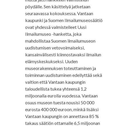
pöydälle. Sen käsittelyä jatketaan
seuraavassa kokouksessa. Vantaan
kaupunki ja Suomen Ilmailumuseosäätiö
ovat yhdessä valmistelleet Uusi
Ilmailumuseo -hanketta, joka
mahdollistaa Suomen ilmailumuseon
uudistumisen vetovoimaiseksi,
kansainvälisesti kiinnostavaksi ilmailun
elämyskeskukseksi. Uuden
museorakennuksen toteuttaminen ja
toiminnan uudistuminen edellyttää sekä
valtion että Vantaan kaupungin
taloudellista tukea yhteensä 1,2
miljoonalla eurolla vuodessa. Vantaan
osuus museon tuesta nousisi 50 000
eurosta 400 000 euroon, minkä lisäksi
Vantaan kaupungin on annettava 85 %
takaus säätiön ottamalle 6,5 miljoonan