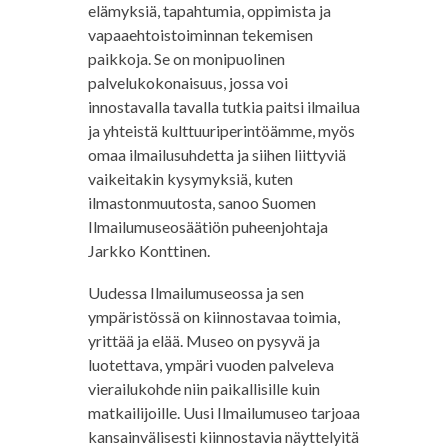
elämyksiä, tapahtumia, oppimista ja
vapaaehtoistoiminnan tekemisen
paikkoja. Se on monipuolinen
palvelukokonaisuus, jossa voi
innostavalla tavalla tutkia paitsi ilmailua
ja yhteistä kulttuuriperintöämme, myös
omaa ilmailusuhdetta ja siihen liittyviä
vaikeitakin kysymyksiä, kuten
ilmastonmuutosta, sanoo Suomen
Ilmailumuseosäätiön puheenjohtaja
Jarkko Konttinen.
Uudessa Ilmailumuseossa ja sen
ympäristössä on kiinnostavaa toimia,
yrittää ja elää. Museo on pysyvä ja
luotettava, ympäri vuoden palveleva
vierailukohde niin paikallisille kuin
matkailijoille. Uusi Ilmailumuseo tarjoaa
kansainvälisesti kiinnostavia näyttelyitä