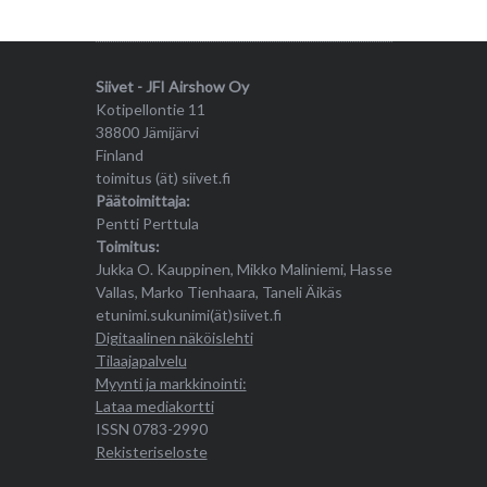
Siivet - JFI Airshow Oy
Kotipellontie 11
38800 Jämijärvi
Finland
toimitus (ät) siivet.fi
Päätoimittaja:
Pentti Perttula
Toimitus:
Jukka O. Kauppinen, Mikko Maliniemi, Hasse
Vallas, Marko Tienhaara, Taneli Äikäs
etunimi.sukunimi(ät)siivet.fi
Digitaalinen näköislehti
Tilaajapalvelu
Myynti ja markkinointi:
Lataa mediakortti
ISSN 0783-2990
Rekisteriseloste