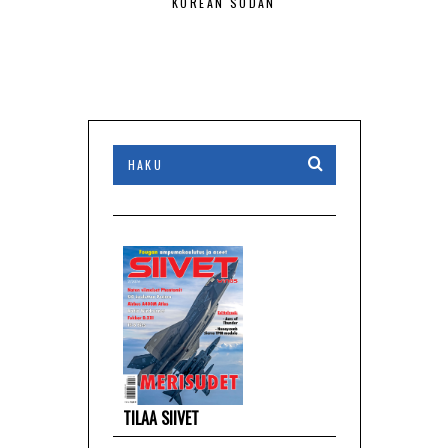
KOREAN SODAN
PIENEN MAA
TILAA SIIVET