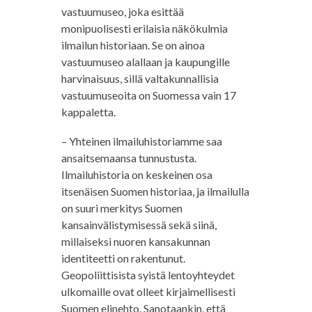
vastuumuseo, joka esittää
monipuolisesti erilaisia näkökulmia
ilmailun historiaan. Se on ainoa
vastuumuseo alallaan ja kaupungille
harvinaisuus, sillä valtakunnallisia
vastuumuseoita on Suomessa vain 17
kappaletta.
– Yhteinen ilmailuhistoriamme saa
ansaitsemaansa tunnustusta.
Ilmailuhistoria on keskeinen osa
itsenäisen Suomen historiaa, ja ilmailulla
on suuri merkitys Suomen
kansainvälistymisessä sekä siinä,
millaiseksi nuoren kansakunnan
identiteetti on rakentunut.
Geopoliittisista syistä lentoyhteydet
ulkomaille ovat olleet kirjaimellisesti
Suomen elinehto. Sanotaankin, että