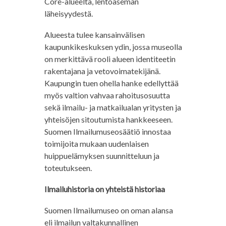
Core-alueelta, lentoaseman
läheisyydestä.
Alueesta tulee kansainvälisen
kaupunkikeskuksen ydin, jossa museolla
on merkittävä rooli alueen identiteetin
rakentajana ja vetovoimatekijänä.
Kaupungin tuen ohella hanke edellyttää
myös valtion vahvaa rahoitusosuutta
sekä ilmailu- ja matkailualan yritysten ja
yhteisöjen sitoutumista hankkeeseen.
Suomen Ilmailumuseosäätiö innostaa
toimijoita mukaan uudenlaisen
huippuelämyksen suunnitteluun ja
toteutukseen.
Ilmailuhistoria on yhteistä historiaa
Suomen Ilmailumuseo on oman alansa
eli ilmailun valtakunnallinen