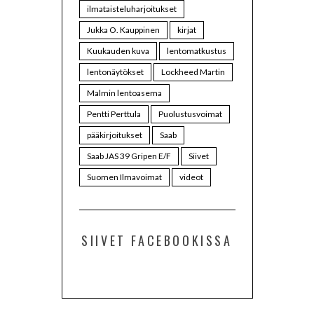
ilmataisteluharjoitukset
Jukka O. Kauppinen
kirjat
Kuukauden kuva
lentomatkustus
lentonäytökset
Lockheed Martin
Malmin lentoasema
Pentti Perttula
Puolustusvoimat
pääkirjoitukset
Saab
Saab JAS 39 Gripen E/F
Siivet
Suomen Ilmavoimat
videot
SIIVET FACEBOOKISSA