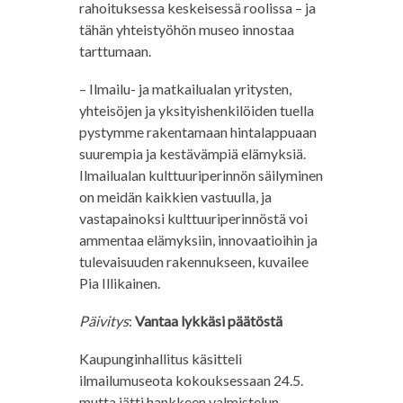
rahoituksessa keskeisessä roolissa – ja
tähän yhteistyöhön museo innostaa
tarttumaan.
– Ilmailu- ja matkailualan yritysten,
yhteisöjen ja yksityishenkilöiden tuella
pystymme rakentamaan hintalappuaan
suurempia ja kestävämpiä elämyksiä.
Ilmailualan kulttuuriperinnön säilyminen
on meidän kaikkien vastuulla, ja
vastapainoksi kulttuuriperinnöstä voi
ammentaa elämyksiin, innovaatioihin ja
tulevaisuuden rakennukseen, kuvailee
Pia Illikainen.
Päivitys
:
Vantaa lykkäsi päätöstä
Kaupunginhallitus käsitteli
ilmailumuseota kokouksessaan 24.5.
mutta jätti hankkeen valmistelun