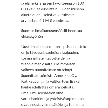
ja elämyksiä, ja sen tavoitteena on 100
000 kävijää vuosittain. Uuden museon
aluetaloudelliseksi vaikutukseksi
arvioidaan 4,9 M € vuodessa.
Suomen Ilmailumuseosäätiö innostaa
yhteistyöhön
Uusi Ilmailumuseo -konseptisuunnittelu
on jo täydessä vauhdissa laajuuden,
toiminnallisten tavoitteiden ja
tilaohjelman osalta. Ensimmäisen
vaiheen suunnitelman on tehnyt
Suunnittelutoimisto Amerikka Oy.
Kotikaupungin ja valtion tuen lisäksi
hanke edellyttää omarahoitusta.
Ilmailumuseosäätiön oma
varainhankinta ja yhteistyösopimukset
ovat innostavien sisältöjen ja toiminnan