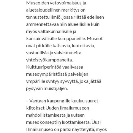
Museoiden vetovoimaisuus ja
aluetaloudellinen merkitys on
tunnustettu ilmiö, jossa riittää edelleen
ammennettavaa niin alueellisille kuin
myös valtakunnallisille ja
kansainvälisille kumppaneille. Museot
ovat pitkälle katsovia, luotettavia,
vastuullisia ja valveutuneita
yhteistyökumppaneita.
Kulttuuriperintöä vaalivassa
museoympäristössä palvelujen
ympärille syntyy syvyyttä, joka jättää
pysyvän muistijäljen.
– Vantaan kaupungille kuuluu suuret
kiitokset Uuden Ilmailumuseon
mahdollistamisesta ja uuteen
museokonseptiin luottamisesta. Uusi
Ilmailumuseo on paitsi näyttelyitä, myös