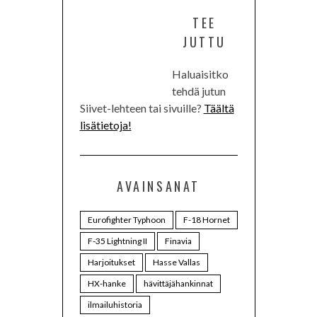
TEE
JUTTU
Haluaisitko
tehdä jutun
Siivet-lehteen tai sivuille?
Täältä
lisätietoja!
AVAINSANAT
Eurofighter Typhoon
F-18 Hornet
F-35 Lightning II
Finavia
Harjoitukset
Hasse Vallas
HX-hanke
hävittäjähankinnat
ilmailuhistoria