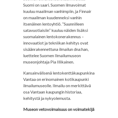
Suomi on saari. Suomen ilmavoimat
kuuluu maailman vanhimpiin, ja Finnair
on maailman kuudenneksi vanhin
itsenäinen lentoyhtiö. “Suunnilleen
satavuotiaisiin” kuuluu näiden lisäksi
suomalainen lentokonerakennus –
innovaatiot ja tekniikan kehitys ovat
sisäänrakennettuna ilmailun dna:han,
luettelee Suomen Ilmailumuseon
museonjohtaja Pia Illikainen.
Kansainvälisenä lentokenttäkaupunkina
Vantaa on erinomainen kotikaupunki
ilmailumuseolle. Ilmailu on merkittävä
osa Vantaan kaupungin historiaa,
kehitystä ja nykyolemusta.
Museon vetovoimaisuus on voimatekijä