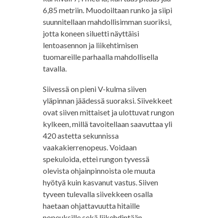
6,85 metriin. Muodoiltaan runko ja siipi
suunnitellaan mahdollisimman suoriksi,
jotta koneen siluetti näyttäisi
lentoasennon ja liikehtimisen
tuomareille parhaalla mahdollisella
tavalla.
Siivessä on pieni V-kulma siiven
yläpinnan jäädessä suoraksi. Siivekkeet
ovat siiven mittaiset ja ulottuvat rungon
kylkeen, millä tavoitellaan saavuttaa yli
420 astetta sekunnissa
vaakakierrenopeus. Voidaan
spekuloida, ettei rungon tyvessä
olevista ohjainpinnoista ole muuta
hyötyä kuin kasvanut vastus. Siiven
tyveen tulevalla siivekkeen osalla
haetaan ohjattavuutta hitaille
nopeuksille sekä liikehdintään