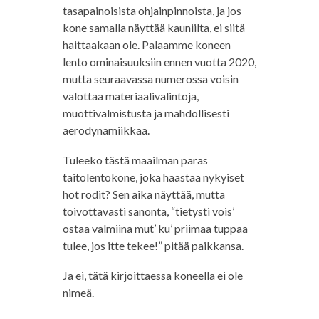
tasapainoisista ohjainpinnoista, ja jos
kone samalla näyttää kauniilta, ei siitä
haittaakaan ole. Palaamme koneen
lento ominaisuuksiin ennen vuotta 2020,
mutta seuraavassa numerossa voisin
valottaa materiaalivalintoja,
muottivalmistusta ja mahdollisesti
aerodynamiikkaa.
Tuleeko tästä maailman paras
taitolentokone, joka haastaa nykyiset
hot rodit? Sen aika näyttää, mutta
toivottavasti sanonta, “tietysti vois’
ostaa valmiina mut’ ku’ priimaa tuppaa
tulee, jos itte tekee!” pitää paikkansa.
Ja ei, tätä kirjoittaessa koneella ei ole
nimeä.