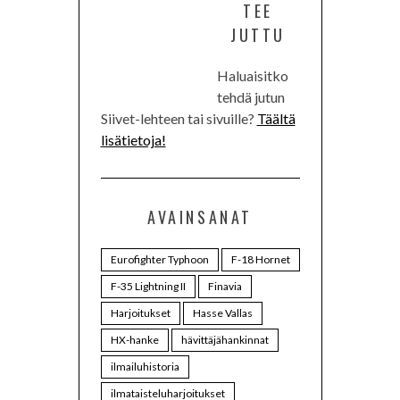
TEE
JUTTU
Haluaisitko
tehdä jutun
Siivet-lehteen tai sivuille?
Täältä
lisätietoja!
AVAINSANAT
Eurofighter Typhoon
F-18 Hornet
F-35 Lightning II
Finavia
Harjoitukset
Hasse Vallas
HX-hanke
hävittäjähankinnat
ilmailuhistoria
ilmataisteluharjoitukset