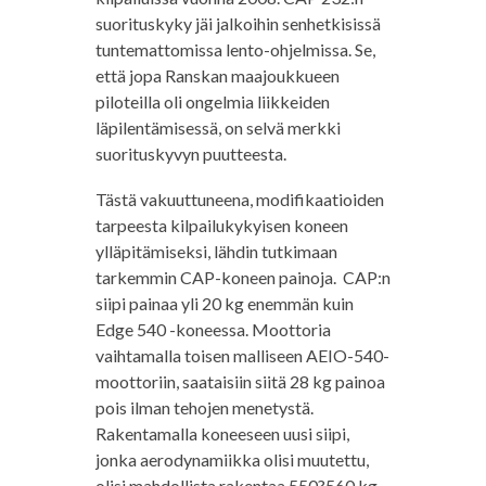
suorituskyky jäi jalkoihin senhetkisissä
tuntemattomissa lento-ohjelmissa. Se,
että jopa Ranskan maajoukkueen
piloteilla oli ongelmia liikkeiden
läpilentämisessä, on selvä merkki
suorituskyvyn puutteesta.
Tästä vakuuttuneena, modifikaatioiden
tarpeesta kilpailukykyisen koneen
ylläpitämiseksi, lähdin tutkimaan
tarkemmin CAP-koneen painoja. CAP:n
siipi painaa yli 20 kg enemmän kuin
Edge 540 -koneessa. Moottoria
vaihtamalla toisen malliseen AEIO-540-
moottoriin, saataisiin siitä 28 kg painoa
pois ilman tehojen menetystä.
Rakentamalla koneeseen uusi siipi,
jonka aerodynamiikka olisi muutettu,
olisi mahdollista rakentaa 550?560 kg