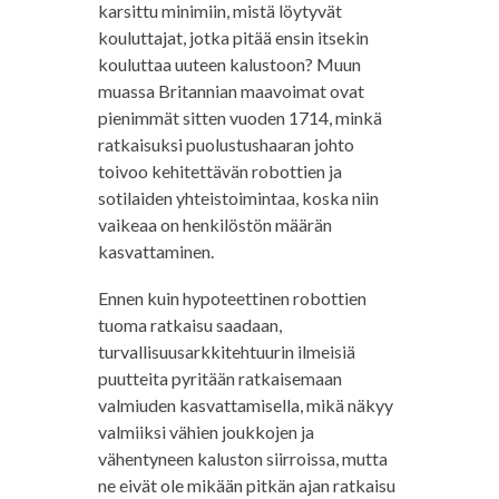
karsittu minimiin, mistä löytyvät
kouluttajat, jotka pitää ensin itsekin
kouluttaa uuteen kalustoon? Muun
muassa Britannian maavoimat ovat
pienimmät sitten vuoden 1714, minkä
ratkaisuksi puolustushaaran johto
toivoo kehitettävän robottien ja
sotilaiden yhteistoimintaa, koska niin
vaikeaa on henkilöstön määrän
kasvattaminen.
Ennen kuin hypoteettinen robottien
tuoma ratkaisu saadaan,
turvallisuusarkkitehtuurin ilmeisiä
puutteita pyritään ratkaisemaan
valmiuden kasvattamisella, mikä näkyy
valmiiksi vähien joukkojen ja
vähentyneen kaluston siirroissa, mutta
ne eivät ole mikään pitkän ajan ratkaisu