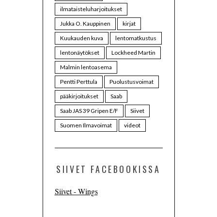
ilmataisteluharjoitukset
Jukka O. Kauppinen
kirjat
Kuukauden kuva
lentomatkustus
lentonäytökset
Lockheed Martin
Malmin lentoasema
Pentti Perttula
Puolustusvoimat
pääkirjoitukset
Saab
Saab JAS 39 Gripen E/F
Siivet
Suomen Ilmavoimat
videot
SIIVET FACEBOOKISSA
Siivet - Wings