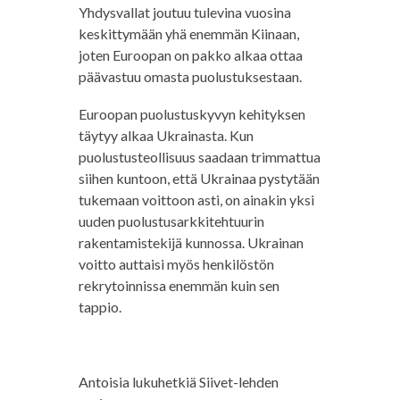
Yhdysvallat joutuu tulevina vuosina
keskittymään yhä enemmän Kiinaan,
joten Euroopan on pakko alkaa ottaa
päävastuu omasta puolustuksestaan.
Euroopan puolustuskyvyn kehityksen
täytyy alkaa Ukrainasta. Kun
puolustusteollisuus saadaan trimmattua
siihen kuntoon, että Ukrainaa pystytään
tukemaan voittoon asti, on ainakin yksi
uuden puolustusarkkitehtuurin
rakentamistekijä kunnossa. Ukrainan
voitto auttaisi myös henkilöstön
rekrytoinnissa enemmän kuin sen
tappio.
Antoisia lukuhetkiä Siivet-lehden