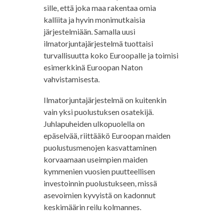
sille, että joka maa rakentaa omia
kalliita ja hyvin monimutkaisia
järjestelmiään. Samalla uusi
ilmatorjuntajärjestelmä tuottaisi
turvallisuutta koko Euroopalle ja toimisi
esimerkkinä Euroopan Naton
vahvistamisesta.
Ilmatorjuntajärjestelmä on kuitenkin
vain yksi puolustuksen osatekijä.
Juhlapuheiden ulkopuolella on
epäselvää, riittääkö Euroopan maiden
puolustusmenojen kasvattaminen
korvaamaan useimpien maiden
kymmenien vuosien puutteellisen
investoinnin puolustukseen, missä
asevoimien kyvyistä on kadonnut
keskimäärin reilu kolmannes.