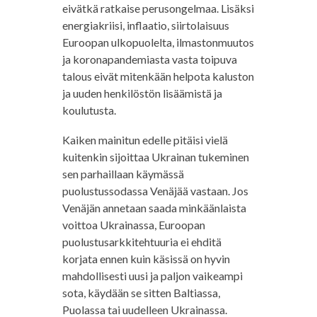
eivätkä ratkaise perusongelmaa. Lisäksi
energiakriisi, inflaatio, siirtolaisuus
Euroopan ulkopuolelta, ilmastonmuutos
ja koronapandemiasta vasta toipuva
talous eivät mitenkään helpota kaluston
ja uuden henkilöstön lisäämistä ja
koulutusta.
Kaiken mainitun edelle pitäisi vielä
kuitenkin sijoittaa Ukrainan tukeminen
sen parhaillaan käymässä
puolustussodassa Venäjää vastaan. Jos
Venäjän annetaan saada minkäänlaista
voittoa Ukrainassa, Euroopan
puolustusarkkitehtuuria ei ehditä
korjata ennen kuin käsissä on hyvin
mahdollisesti uusi ja paljon vaikeampi
sota, käydään se sitten Baltiassa,
Puolassa tai uudelleen Ukrainassa.