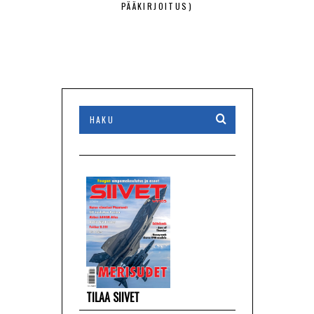
PÄÄKIRJOITUS)
ALUSTAP
4/2
TILAA SIIVET