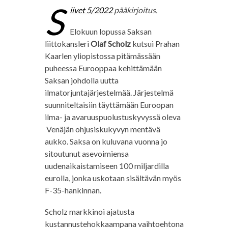
S
iivet 5/2022
pääkirjoitus.
Elokuun lopussa Saksan
liittokansleri
Olaf Scholz
kutsui Prahan
Kaarlen yliopistossa pitämässään
puheessa Eurooppaa kehittämään
Saksan johdolla uutta
ilmatorjuntajärjestelmää. Järjestelmä
suunniteltaisiin täyttämään Euroopan
ilma- ja avaruuspuolustuskyvyssä oleva
Venäjän ohjusiskukyvyn mentävä
aukko. Saksa on kuluvana vuonna jo
sitoutunut asevoimiensa
uudenaikaistamiseen 100 miljardilla
eurolla, jonka uskotaan sisältävän myös
F-35-hankinnan.
Scholz markkinoi ajatusta
kustannustehokkaampana vaihtoehtona