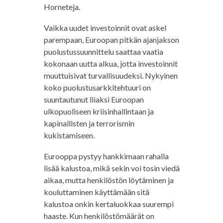
Horneteja.
Vaikka uudet investoinnit ovat askel
parempaan, Euroopan pitkän ajanjakson
puolustussuunnittelu saattaa vaatia
kokonaan uutta alkua, jotta investoinnit
muuttuisivat turvallisuudeksi. Nykyinen
koko puolustusarkkitehtuuri on
suuntautunut liiaksi Euroopan
ulkopuoliseen kriisinhallintaan ja
kapinallisten ja terrorismin
kukistamiseen.
Eurooppa pystyy hankkimaan rahalla
lisää kalustoa, mikä sekin voi tosin viedä
aikaa, mutta henkilöstön löytäminen ja
kouluttaminen käyttämään sitä
kalustoa onkin kertaluokkaa suurempi
haaste. Kun henkilöstömäärät on