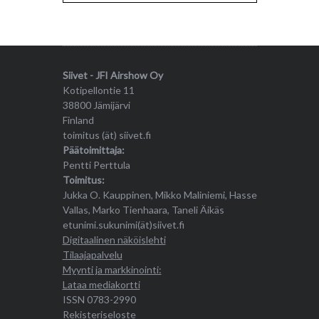
Siivet - JFI Airshow Oy
Kotipellontie 11
38800 Jämijärvi
Finland
toimitus (ät) siivet.fi
Päätoimittaja:
Pentti Perttula
Toimitus:
Jukka O. Kauppinen, Mikko Maliniemi, Hasse
Vallas, Marko Tienhaara, Taneli Äikäs
etunimi.sukunimi(ät)siivet.fi
Digitaalinen näköislehti
Tilaajapalvelu
Myynti ja markkinointi:
Lataa mediakortti
ISSN 0783-2990
Rekisteriseloste