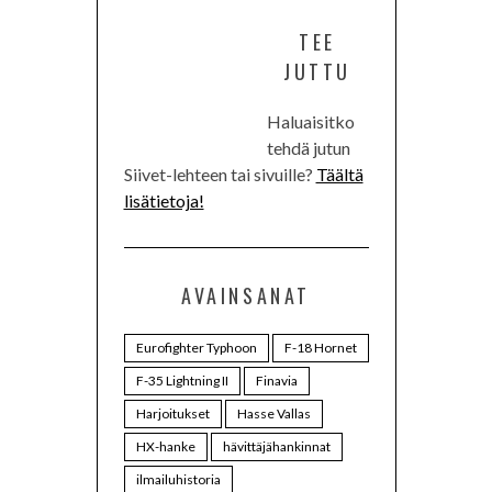
TEE
JUTTU
Haluaisitko
tehdä jutun
Siivet-lehteen tai sivuille?
Täältä
lisätietoja!
AVAINSANAT
Eurofighter Typhoon
F-18 Hornet
F-35 Lightning II
Finavia
Harjoitukset
Hasse Vallas
HX-hanke
hävittäjähankinnat
ilmailuhistoria