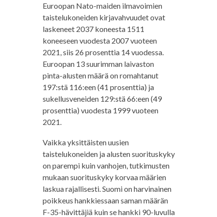
Euroopan Nato-maiden ilmavoimien
taistelukoneiden kirjavahvuudet ovat
laskeneet 2037 koneesta 1511
koneeseen vuodesta 2007 vuoteen
2021, siis 26 prosenttia 14 vuodessa.
Euroopan 13 suurimman laivaston
pinta-alusten määrä on romahtanut
197:stä 116:een (41 prosenttia) ja
sukellusveneiden 129:stä 66:een (49
prosenttia) vuodesta 1999 vuoteen
2021.
Vaikka yksittäisten uusien
taistelukoneiden ja alusten suorituskyky
on parempi kuin vanhojen, tutkimusten
mukaan suorituskyky korvaa määrien
laskua rajallisesti. Suomi on harvinainen
poikkeus hankkiessaan saman määrän
F-35-hävittäjiä kuin se hankki 90-luvulla