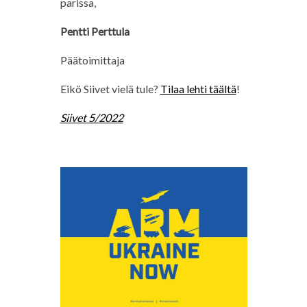
parissa,
Pentti Perttula
Päätoimittaja
Eikö Siivet vielä tule?
Tilaa lehti täältä
!
Siivet 5/2022