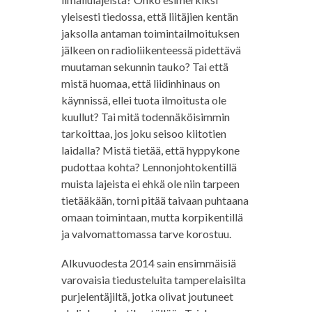
yleisesti tiedossa, että liitäjien kentän
jaksolla antaman toimintailmoituksen
jälkeen on radioliikenteessä pidettävä
muutaman sekunnin tauko? Tai että
mistä huomaa, että liidinhinaus on
käynnissä, ellei tuota ilmoitusta ole
kuullut? Tai mitä todennäköisimmin
tarkoittaa, jos joku seisoo kiitotien
laidalla? Mistä tietää, että hyppykone
pudottaa kohta? Lennonjohtokentillä
muista lajeista ei ehkä ole niin tarpeen
tietääkään, torni pitää taivaan puhtaana
omaan toimintaan, mutta korpikentillä
ja valvomattomassa tarve korostuu.
Alkuvuodesta 2014 sain ensimmäisiä
varovaisia tiedusteluita tamperelaisilta
purjelentäjiltä, jotka olivat joutuneet