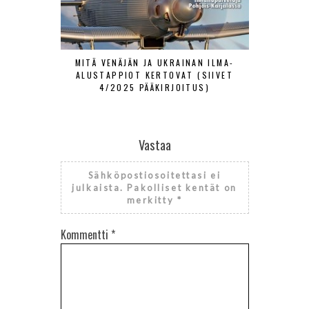
MITÄ VENÄJÄN JA UKRAINAN ILMA-
MIKSI JULK
ALUSTAPPIOT KERTOVAT (SIIVET
F-35:N KÄ
4/2025 PÄÄKIRJOITUS)
Vastaa
Sähköpostiosoitettasi ei
julkaista.
Pakolliset kentät on
merkitty
*
Kommentti
*