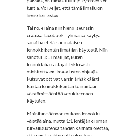
päivänä, on tiimaa tullut jo kymmenisen
tuntia. Voi veljet, että tämä ilmailu on
hieno harrastus!
Tai no, ei aina niin hieno: seurasin
eräässä facebook-ryhmässä käytyä
sanailua etelä-suomalaisen
lennokkikentän ilmatilan käytöstä. Niin
sanotut 1:1 ilmailijat, kuten
lennokkiharrastajat leikkisästi
miehitettyjen ilma-alusten ohjaajia
kutsuvat ottivat varsin ärhäkkäästi
kantaa lennokkikentän toimintaan
väistämissääntöä verukkeenaan
käyttäen.
Mainitun säännön mukaan lennokki
väistää aina, mutta 1:1 lentäjän ei oman
turvallisuutensa tähden kannata olettaa,
että niin tapahtuu silloinkin, kun