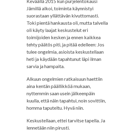
Keväällä 2015 kun purjelentokausi
Jämillä alkoi, toiminta käynnistyi
suorastaan yllättävän kivuttomasti.
Toki pientä hankausta oli, mutta talvella
oli käyty laajat keskustelut eri
toimijoiden kesken ja ennen kaikkea
tehty päätös piti, ja pitää edelleen: Jos
tulee ongelmia, asioista keskustellaan
heti ja käydään tapahtunut läpi ilman
sarvia ja hampaita.
Alkuun ongelmien ratkaisuun haettiin
aina kentän päällikköä mukaan,
nyttemmin saan usein jälkeenpäin
kuulla, että näin tapahtui, noin sovittiin,
homma taputeltu. Hyvä niin.
Keskustellaan, ettei tarvitse tapella. Ja
lennetään niin pirusti.