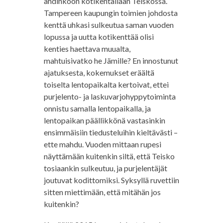
ahdinkoon kotikentällään Teiskossa.
Tampereen kaupungin toimien johdosta
kenttä uhkasi sulkeutua saman vuoden
lopussa ja uutta kotikenttää olisi
kenties haettava muualta,
mahtuisivatko he Jämille? En innostunut
ajatuksesta, kokemukset eräältä
toiselta lentopaikalta kertoivat, ettei
purjelento- ja laskuvarjohyppytoiminta
onnistu samalla lentopaikalla, ja
lentopaikan päällikkönä vastasinkin
ensimmäisiin tiedusteluihin kieltävästi –
ette mahdu. Vuoden mittaan rupesi
näyttämään kuitenkin siltä, että Teisko
tosiaankin sulkeutuu, ja purjelentäjät
joutuvat kodittomiksi. Syksyllä ruvettiin
sitten miettimään, että mitähän jos
kuitenkin?