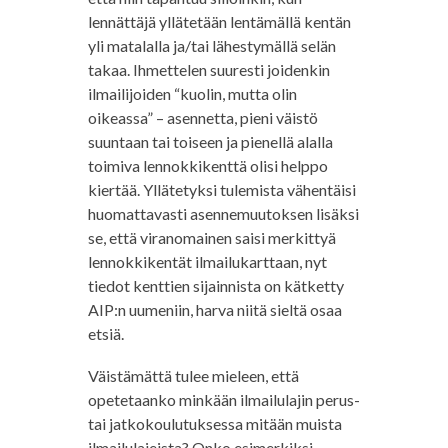
lennättäjä yllätetään lentämällä kentän
yli matalalla ja/tai lähestymällä selän
takaa. Ihmettelen suuresti joidenkin
ilmailijoiden “kuolin, mutta olin
oikeassa” – asennetta, pieni väistö
suuntaan tai toiseen ja pienellä alalla
toimiva lennokkikenttä olisi helppo
kiertää. Yllätetyksi tulemista vähentäisi
huomattavasti asennemuutoksen lisäksi
se, että viranomainen saisi merkittyä
lennokkikentät ilmailukarttaan, nyt
tiedot kenttien sijainnista on kätketty
AIP:n uumeniin, harva niitä sieltä osaa
etsiä.
Väistämättä tulee mieleen, että
opetetaanko minkään ilmailulajin perus-
tai jatkokoulutuksessa mitään muista
ilmailulajeista? Onko esimerkiksi