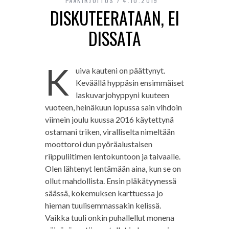
PÄÄKIRJOITUS
4.10.2019
DISKUTEERATAAN, EI
DISSATA
K
uiva kauteni on päättynyt.
Keväällä hyppäsin ensimmäiset
laskuvarjohyppyni kuuteen
vuoteen, heinäkuun lopussa sain vihdoin
viimein joulu kuussa 2016 käytettynä
ostamani triken, viralliselta nimeltään
moottoroi dun pyöräalustaisen
riippuliitimen lentokuntoon ja taivaalle.
Olen lähtenyt lentämään aina, kun se on
ollut mahdollista. Ensin pläkätyynessä
säässä, kokemuksen karttuessa jo
hieman tuulisemmassakin kelissä.
Vaikka tuuli onkin puhallellut monena