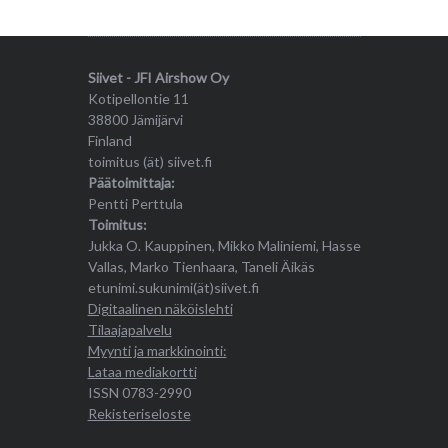
Siivet - JFI Airshow Oy
Kotipellontie 11
38800 Jämijärvi
Finland
toimitus (ät) siivet.fi
Päätoimittaja:
Pentti Perttula
Toimitus:
Jukka O. Kauppinen, Mikko Maliniemi, Hasse
Vallas, Marko Tienhaara, Taneli Äikäs
etunimi.sukunimi(ät)siivet.fi
Digitaalinen näköislehti
Tilaajapalvelu
Myynti ja markkinointi:
Lataa mediakortti
ISSN 0783-2990
Rekisteriseloste