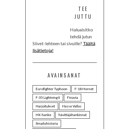
TEE
JUTTU
Haluaisitko
tehdä jutun
Siivet-lehteen tai sivuille?
Täältä
lisätietoja!
AVAINSANAT
Eurofighter Typhoon
F-18 Hornet
F-35 Lightning II
Finavia
Harjoitukset
Hasse Vallas
HX-hanke
hävittäjähankinnat
ilmailuhistoria