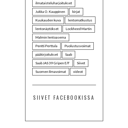
ilmataisteluharjoitukset
Jukka O. Kauppinen
kirjat
Kuukauden kuva
lentomatkustus
lentonäytökset
Lockheed Martin
Malmin lentoasema
Pentti Perttula
Puolustusvoimat
pääkirjoitukset
Saab
Saab JAS 39 Gripen E/F
Siivet
Suomen Ilmavoimat
videot
SIIVET FACEBOOKISSA