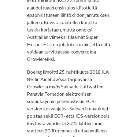
lentotukikohdassa 27. tammikuuta
ajauduttuaan ensin ulos kiitotieltä
epäonnistuneen lähtökiidon jarrutuksen
jälkeen. Kuvista päätellen konetta
tuskin korjataan, mutta onneksi
Australian viimeksi tilaamat Super
Hornet F+:t on johdotettu niin, että niitä
voidaan tarvittaessa konvertoida
Growlereiksi.
Boeing ilmoitti 25. huhtikuuta 2018 ILA
Berlin Air Show’ssa tarjoavansa
Growleria myös Saksalle, Luftwaffen
Panavia Tornadon elektronisen
sodankäynnin ja tiedustelun ECR-
version korvaajaksi. Saksan ilmavoimat
poistaa sekä ECR- että IDS-versiot pois
käytöstä vuodesta 2025 lähtien noin
vuoteen 2030 mennessä eli suunnilleen