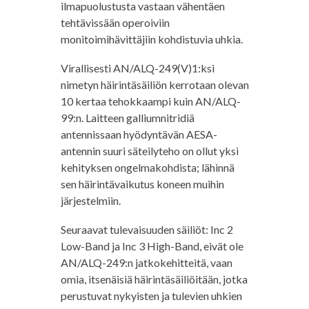
ilmapuolustusta vastaan vähentäen
tehtävissään operoiviin
monitoimihävittäjiin kohdistuvia uhkia.
Virallisesti AN/ALQ-249(V)1:ksi
nimetyn häirintäsäiliön kerrotaan olevan
10 kertaa tehokkaampi kuin AN/ALQ-
99:n. Laitteen galliumnitridiä
antennissaan hyödyntävän AESA-
antennin suuri säteilyteho on ollut yksi
kehityksen ongelmakohdista; lähinnä
sen häirintävaikutus koneen muihin
järjestelmiin.
Seuraavat tulevaisuuden säiliöt: Inc 2
Low-Band ja Inc 3 High-Band, eivät ole
AN/ALQ-249:n jatkokehitteitä, vaan
omia, itsenäisiä häirintäsäiliöitään, jotka
perustuvat nykyisten ja tulevien uhkien