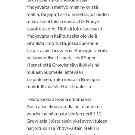
Yhdysvaltain merivoimien nykyistä
mallia, tai jopa 12−16 konetta, jos niiden
määrä haluttaisiin nostaa US Navyn
tavoitetasolle. Tätä kirjoitettaessa ei
Yhdysvaltain hallitukselta ole vielä
virallista ilmoitusta, jossa Suomelle
tarjottaisiin Growleria. Boeingin tavoite
on luonnollisesti saada sekä Super
Hornet että Growler täysikykyisinä
mukaan Suomelle lähtevään
tarjoukseen, mikä nostaisi Boeingin
mahdollisuuksia HX-kilpailussa.
Toistaiseksi ainoana ulkomaana
Australian ilmavoimilla on ollut viime
vuoden heinäkuusta lähtien peräti 12
Growleria, joista tosin yksi syttyi tuleen
harjoituksissa Yhdysvaltain Nellisin