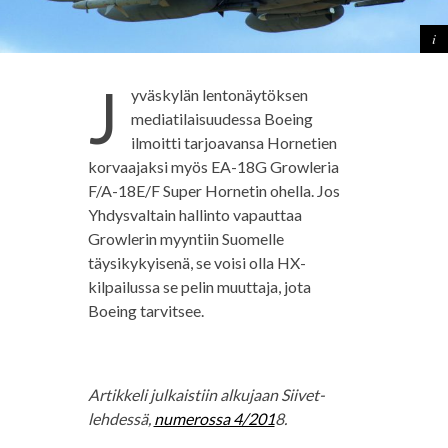
J
yväskylän lentonäytöksen
mediatilaisuudessa Boeing
ilmoitti tarjoavansa Hornetien
korvaajaksi myös EA-18G Growleria
F/A-18E/F Super Hornetin ohella. Jos
Yhdysvaltain hallinto vapauttaa
Growlerin myyntiin Suomelle
täysikykyisenä, se voisi olla HX-
kilpailussa se pelin muuttaja, jota
Boeing tarvitsee.
Artikkeli julkaistiin alkujaan Siivet-
lehdessä,
numerossa 4/201
8.