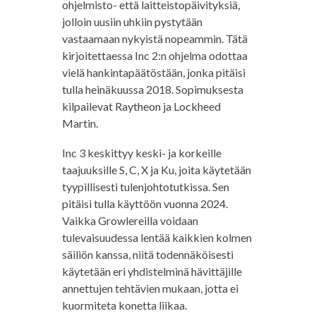
ohjelmisto- että laitteistopäivityksiä,
jolloin uusiin uhkiin pystytään
vastaamaan nykyistä nopeammin. Tätä
kirjoitettaessa Inc 2:n ohjelma odottaa
vielä hankintapäätöstään, jonka pitäisi
tulla heinäkuussa 2018. Sopimuksesta
kilpailevat Raytheon ja Lockheed
Martin.
Inc 3 keskittyy keski- ja korkeille
taajuuksille S, C, X ja Ku, joita käytetään
tyypillisesti tulenjohtotutkissa. Sen
pitäisi tulla käyttöön vuonna 2024.
Vaikka Growlereilla voidaan
tulevaisuudessa lentää kaikkien kolmen
säiliön kanssa, niitä todennäköisesti
käytetään eri yhdistelminä hävittäjille
annettujen tehtävien mukaan, jotta ei
kuormiteta konetta liikaa.