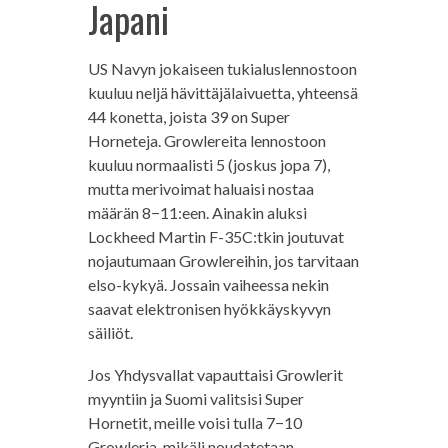
Japani
US Navyn jokaiseen tukialuslennostoon
kuuluu neljä hävittäjälaivuetta, yhteensä
44 konetta, joista 39 on Super
Horneteja. Growlereita lennostoon
kuuluu normaalisti 5 (joskus jopa 7),
mutta merivoimat haluaisi nostaa
määrän 8−11:een. Ainakin aluksi
Lockheed Martin F-35C:tkin joutuvat
nojautumaan Growlereihin, jos tarvitaan
elso-kykyä. Jossain vaiheessa nekin
saavat elektronisen hyökkäyskyvyn
säiliöt.
Jos Yhdysvallat vapauttaisi Growlerit
myyntiin ja Suomi valitsisi Super
Hornetit, meille voisi tulla 7−10
Growleria, mikäli noudatetaan