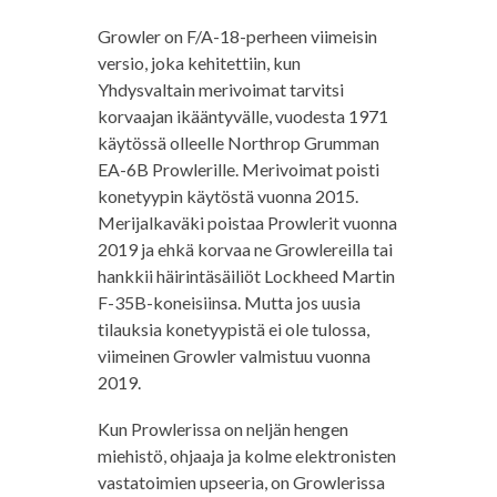
Growler on F/A-18-perheen viimeisin
versio, joka kehitettiin, kun
Yhdysvaltain merivoimat tarvitsi
korvaajan ikääntyvälle, vuodesta 1971
käytössä olleelle Northrop Grumman
EA-6B Prowlerille. Merivoimat poisti
konetyypin käytöstä vuonna 2015.
Merijalkaväki poistaa Prowlerit vuonna
2019 ja ehkä korvaa ne Growlereilla tai
hankkii häirintäsäiliöt Lockheed Martin
F-35B-koneisiinsa. Mutta jos uusia
tilauksia konetyypistä ei ole tulossa,
viimeinen Growler valmistuu vuonna
2019.
Kun Prowlerissa on neljän hengen
miehistö, ohjaaja ja kolme elektronisten
vastatoimien upseeria, on Growlerissa