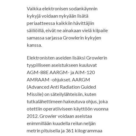
Vaikka elektronisen sodankäynnin
kykyjä voidaan nykyään lisätä
periaatteessa kaikkiin hävittäjiin
säiliöillä, eivät ne ainakaan vielä kilpaile
samassa sarjassa Growlerin kykyjen
kanssa.
Elektronisten aseiden lisäksi Growlerin
tyypilliseen aseistukseen kuuluvat
AGM-88E AARGM- ja AIM-120
AMRAAM -ohjukset. AARGM
(Advanced Anti Radiation Guided
Missile) on säteilylähteisiin, kuten
tutkalähettimeen hakeutuva ohjus, joka
otettiin operatiiviseen käyttöön vuonna
2012. Growler voidaan aseistaa
enimmillään kuudella reilun neljän
metrin pituisella ja 361 kilogrammaa