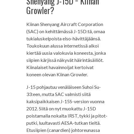
Shenyang J-15D − Kiinan
Growler?
Kiinan Shenyang Aircraft Corporation
(SAC) on kehittämässä J-15D:tä, omaa
tukialuskelpoista elso-hävittäjäänsä.
Toukokuun alussa internetissä alkoi
kiertää uusia valokuvia koneesta, jonka
siipien kärjissä näkyvät häirintäsäiliöt.
Kiinalaiset havainnoijat kertoivat
koneen olevan Kiinan Growler.
J-15 pohjautuu venäläiseen Suhoi Su-
33:een, mutta SAC valmisti siitä
kaksipaikkaisen J-15S-version vuonna
2012. Siitä on nyt muokattu J-15D
poistamalla nokalta IRST, tykki ja pitot-
putki, luultavasti AESA-tutkan tieltä.
Etusiipien (canardien) johtoreunassa