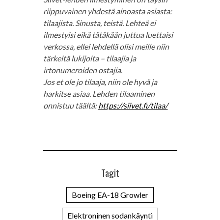
riippuvainen yhdestä ainoasta asiasta:
tilaajista. Sinusta, teistä. Lehteä ei
ilmestyisi eikä tätäkään juttua luettaisi
verkossa, ellei lehdellä olisi meille niin
tärkeitä lukijoita – tilaajia ja
irtonumeroiden ostajia.
Jos et ole jo tilaaja, niin ole hyvä ja
harkitse asiaa. Lehden tilaaminen
onnistuu täältä:
https://siivet.fi/tilaa/
Tagit
Boeing EA-18 Growler
Elektroninen sodankäynti