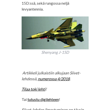
15D:ssä, sekä rungossa neljä
levyantennia.
Shenyang J-15D
Artikkeli julkaistiin alkujaan Siivet-
lehdessä,
numerossa 4/2018
.
Tilaa toki lehti
!
Tai
tutustu digilehteen
!
Siivet-lehden ilmestyminen on täysin