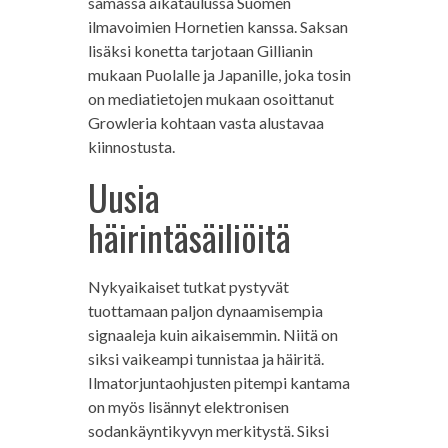
samassa aikataulussa Suomen
ilmavoimien Hornetien kanssa. Saksan
lisäksi konetta tarjotaan Gillianin
mukaan Puolalle ja Japanille, joka tosin
on mediatietojen mukaan osoittanut
Growleria kohtaan vasta alustavaa
kiinnostusta.
Uusia
häirintäsäiliöitä
Nykyaikaiset tutkat pystyvät
tuottamaan paljon dynaamisempia
signaaleja kuin aikaisemmin. Niitä on
siksi vaikeampi tunnistaa ja häiritä.
Ilmatorjuntaohjusten pitempi kantama
on myös lisännyt elektronisen
sodankäyntikyvyn merkitystä. Siksi