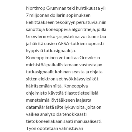
Northrop Grumman teki huhtikuussa yli
7 miljoonan dollarin sopimuksen
kehittääkseen tekoälyyn perustuvia, niin
sanottuja koneoppivia algoritmeja, joilla
Growlerin elso-järjestelmä voi tunnistaa
ja häiritä uusien AESA-tutkien nopeasti
hyppiviä tutkasignaaleja.
Koneoppiminen voi auttaa Growlerin
miehistöä paikallistamaan vastustajan
tutkasignaalit kohinan seasta ja ohjata
sitten elektroniset hyökkäysyksiköt
häiritsemään niitä. Koneoppiva
ohjelmisto käyttää tilastotieteellisiä
menetelmiä löytääkseen laajasta
datamäärästä säteilykuvioita, joita on
vaikea analysoida tehokkaasti
tietokoneellakaan saati manuaalisesti.
Työn odotetaan valmistuvan