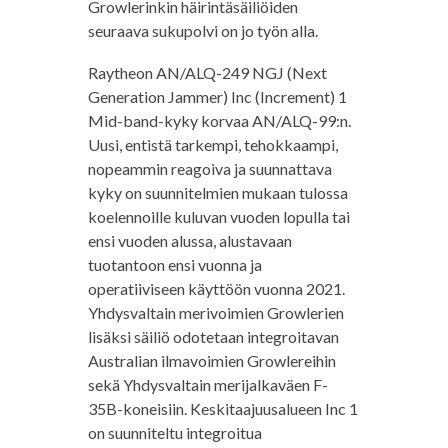
Growlerinkin häirintäsäiliöiden
seuraava sukupolvi on jo työn alla.
Raytheon AN/ALQ-249 NGJ (Next
Generation Jammer) Inc (Increment) 1
Mid-band-kyky korvaa AN/ALQ-99:n.
Uusi, entistä tarkempi, tehokkaampi,
nopeammin reagoiva ja suunnattava
kyky on suunnitelmien mukaan tulossa
koelennoille kuluvan vuoden lopulla tai
ensi vuoden alussa, alustavaan
tuotantoon ensi vuonna ja
operatiiviseen käyttöön vuonna 2021.
Yhdysvaltain merivoimien Growlerien
lisäksi säiliö odotetaan integroitavan
Australian ilmavoimien Growlereihin
sekä Yhdysvaltain merijalkaväen F-
35B-koneisiin. Keskitaajuusalueen Inc 1
on suunniteltu integroitua