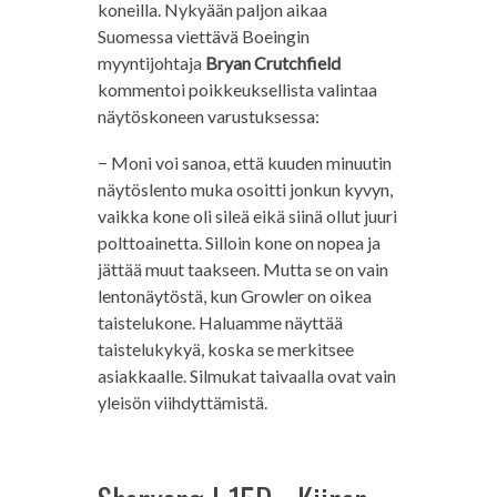
koneilla. Nykyään paljon aikaa
Suomessa viettävä Boeingin
myyntijohtaja
Bryan Crutchfield
kommentoi poikkeuksellista valintaa
näytöskoneen varustuksessa:
− Moni voi sanoa, että kuuden minuutin
näytöslento muka osoitti jonkun kyvyn,
vaikka kone oli sileä eikä siinä ollut juuri
polttoainetta. Silloin kone on nopea ja
jättää muut taakseen. Mutta se on vain
lentonäytöstä, kun Growler on oikea
taistelukone. Haluamme näyttää
taistelukykyä, koska se merkitsee
asiakkaalle. Silmukat taivaalla ovat vain
yleisön viihdyttämistä.