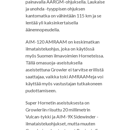
painavalla AARGM-ohjuksella. Laukaise
ja unohda -tyyppisen ohjuksen
kantomatka on vähintään 115 km ja se
lentää yli kaksinkertaisella
äänennopeudella.
AIM-120 AMRAAM on keskimatkan
ilmataisteluohjus, joka on käytössä
myös Suomen ilmavoimien Horneteissa.
Tällä omasuoja-aseistuksella
aseistettuna Growler ei tarvitse erillistä
saattajaa, vaikka toki AMRAAMeja voi
käyttää myös vastustajan tutkakoneen
pudottamiseen.
Super Hornetin aseistuksesta on
Growleriin riisuttu 20 millimetrin
Vulcan-tykki ja AIM-9X Sidewinder -
ilmataisteluohjukset, mutta muuten