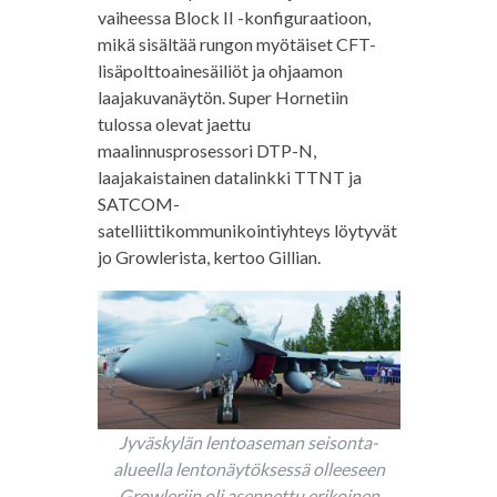
vaiheessa Block II -konfiguraatioon,
mikä sisältää rungon myötäiset CFT-
lisäpolttoainesäiliöt ja ohjaamon
laajakuvanäytön. Super Hornetiin
tulossa olevat jaettu
maalinnusprosessori DTP-N,
laajakaistainen datalinkki TTNT ja
SATCOM-
satelliittikommunikointiyhteys löytyvät
jo Growlerista, kertoo Gillian.
Jyväskylän lentoaseman seisonta-
alueella lentonäytöksessä olleeseen
Growleriin oli asennettu erikoinen