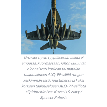
Growler hyvin tyypillisessä, vaikka ei
ainoassa, kuormassaan, johon kuuluvat
olennaisesti korkean tai matalan
taajuusalueen ALQ-99-säiliö rungon
keskimmäisessä ripustimessa ja kaksi
korkean taajuusalueen ALQ-99-säiliötä
siipiripustimissa. Kuva: U.S. Navy /
Spencer Roberts