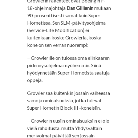
Growlerin rakenteet ovat Boeingin F-
18-ohjelmajohtaja
Dan Gillianin
mukaan
90-prosenttisesti samat kuin Super
Hornetissa. Sen SLM-päivitysohjelma
(Service-Life Modification) ei
kuitenkaan koske Growleria, koska
kone on sen verran nuorempi:
− Growlerille on tulossa oma elinkaaren
pidennysohjelma myöhemmin. Siinä
hyödynnetään Super Hornetista saatuja
oppeja.
Growler saa kuitenkin jossain vaiheessa
samoja ominaisuuksia, jotka tulevat
Super Hornetin Block III -koneisiin.
− Growlerin uusiin ominaisuuksiin ei ole
vielä rahoitusta, mutta Yhdysvaltain
merivoimat päivittää sen jossain