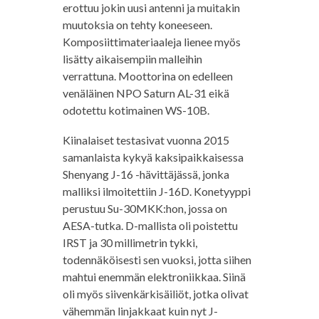
erottuu jokin uusi antenni ja muitakin
muutoksia on tehty koneeseen.
Komposiittimateriaaleja lienee myös
lisätty aikaisempiin malleihin
verrattuna. Moottorina on edelleen
venäläinen NPO Saturn AL-31 eikä
odotettu kotimainen WS-10B.
Kiinalaiset testasivat vuonna 2015
samanlaista kykyä kaksipaikkaisessa
Shenyang J-16 -hävittäjässä, jonka
malliksi ilmoitettiin J-16D. Konetyyppi
perustuu Su-30MKK:hon, jossa on
AESA-tutka. D-mallista oli poistettu
IRST ja 30 millimetrin tykki,
todennäköisesti sen vuoksi, jotta siihen
mahtui enemmän elektroniikkaa. Siinä
oli myös siivenkärkisäiliöt, jotka olivat
vähemmän linjakkaat kuin nyt J-