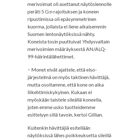
merivoimat oli asettanut näytöslennolle
peräti 5 G:n rajoituksen ja koneen
ripustimissa oli epäsymmetrinen
kuorma, jollaista ei liene aikaisemmin
Suomen lentonäytöksissä nähty.
Koneista tosin puuttuivat Yhdysvaltain
merivoimien määräyksestä AN/ALQ-
99-häirintälähettimet.
− Monet eivät ajattele, että elso-
järjestelmä on myös taktinen hävittäjä,
mutta osoitamme, että kone on aika
liikehtimiskykyinen. Kukaan ei
myöskään taistele sileällä koneella,
joten emme usko tuotteidemme
esittelyyn sillä tavoin, kertoi Gillian.
Kuitenkin hävittäjiä esitellään
näytöksissä lähes poikkeuksetta sileillä