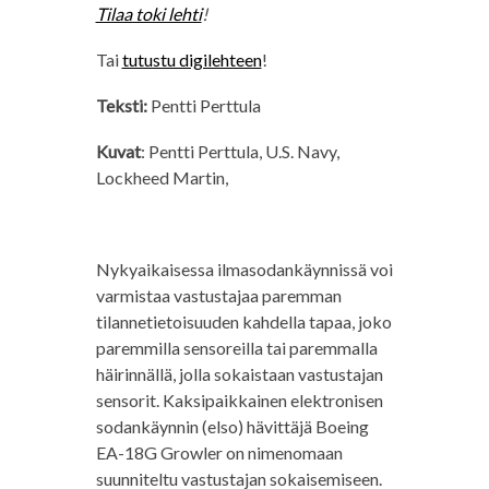
Tilaa toki lehti
!
Tai
tutustu digilehteen
!
Teksti:
Pentti Perttula
Kuvat
: Pentti Perttula, U.S. Navy,
Lockheed Martin,
Nykyaikaisessa ilmasodankäynnissä voi
varmistaa vastustajaa paremman
tilannetietoisuuden kahdella tapaa, joko
paremmilla sensoreilla tai paremmalla
häirinnällä, jolla sokaistaan vastustajan
sensorit. Kaksipaikkainen elektronisen
sodankäynnin (elso) hävittäjä Boeing
EA-18G Growler on nimenomaan
suunniteltu vastustajan sokaisemiseen.