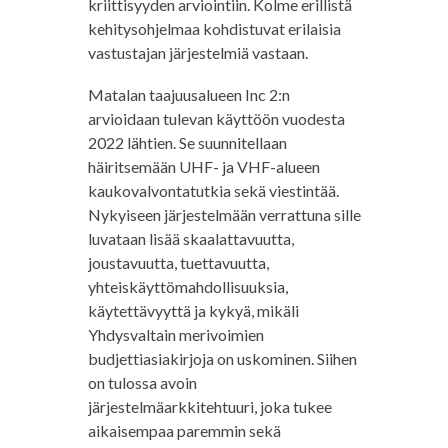
kriittisyyden arviointiin. Kolme erillistä
kehitysohjelmaa kohdistuvat erilaisia
vastustajan järjestelmiä vastaan.
Matalan taajuusalueen Inc 2:n
arvioidaan tulevan käyttöön vuodesta
2022 lähtien. Se suunnitellaan
häiritsemään UHF- ja VHF-alueen
kaukovalvontatutkia sekä viestintää.
Nykyiseen järjestelmään verrattuna sille
luvataan lisää skaalattavuutta,
joustavuutta, tuettavuutta,
yhteiskäyttömahdollisuuksia,
käytettävyyttä ja kykyä, mikäli
Yhdysvaltain merivoimien
budjettiasiakirjoja on uskominen. Siihen
on tulossa avoin
järjestelmäarkkitehtuuri, joka tukee
aikaisempaa paremmin sekä