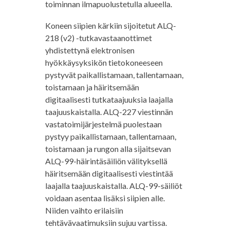
toiminnan ilmapuolustetulla alueella.
Koneen siipien kärkiin sijoitetut ALQ-
218 (v2) -tutkavastaanottimet
yhdistettynä elektronisen
hyökkäysyksikön tietokoneeseen
pystyvät paikallistamaan, tallentamaan,
toistamaan ja häiritsemään
digitaalisesti tutkataajuuksia laajalla
taajuuskaistalla. ALQ-227 viestinnän
vastatoimijärjestelmä puolestaan
pystyy paikallistamaan, tallentamaan,
toistamaan ja rungon alla sijaitsevan
ALQ-99-häirintäsäiliön välityksellä
häiritsemään digitaalisesti viestintää
laajalla taajuuskaistalla. ALQ-99-säiliöt
voidaan asentaa lisäksi siipien alle.
Niiden vaihto erilaisiin
tehtävävaatimuksiin sujuu vartissa.