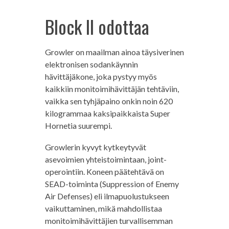
Block II odottaa
Growler on maailman ainoa täysiverinen
elektronisen sodankäynnin
hävittäjäkone, joka pystyy myös
kaikkiin monitoimihävittäjän tehtäviin,
vaikka sen tyhjäpaino onkin noin 620
kilogrammaa kaksipaikkaista Super
Hornetia suurempi.
Growlerin kyvyt kytkeytyvät
asevoimien yhteistoimintaan, joint-
operointiin. Koneen päätehtävä on
SEAD-toiminta (Suppression of Enemy
Air Defenses) eli ilmapuolustukseen
vaikuttaminen, mikä mahdollistaa
monitoimihävittäjien turvallisemman