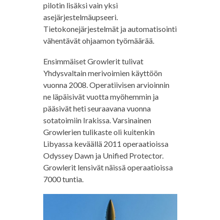
pilotin lisäksi vain yksi
asejärjestelmäupseeri.
Tietokonejärjestelmät ja automatisointi
vähentävät ohjaamon työmäärää.
Ensimmäiset Growlerit tulivat
Yhdysvaltain merivoimien käyttöön
vuonna 2008. Operatiivisen arvioinnin
ne läpäisivät vuotta myöhemmin ja
pääsivät heti seuraavana vuonna
sotatoimiin Irakissa. Varsinainen
Growlerien tulikaste oli kuitenkin
Libyassa keväällä 2011 operaatioissa
Odyssey Dawn ja Unified Protector.
Growlerit lensivät näissä operaatioissa
7000 tuntia.