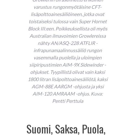
varustus rungonmyötäisine CFT-
lisäpolttoainesäiliöineen, jotka ovat
toistaiseksi tulossa vain Super Hornet
Block III:een. Poikkeuksellista oli myös
Australian ilmavoimien Growlereissa
nähty AN/ASQ-228 ATFLIR -
infrapunamaalinnussäiliö rungon
vasemmalla puolella ja uloimpien
siipiripustimien AIM-9X Sidewinder -
ohjukset. Tyypillistä olivat vain kaksi
1800 litran lisäpolttoainesäiliötä, kaksi
AGM-88E AARGM -ohjusta ja yksi
AIM-120 AMRAAM -ohjus. Kuva:
Pentti Perttula
Suomi, Saksa, Puola,