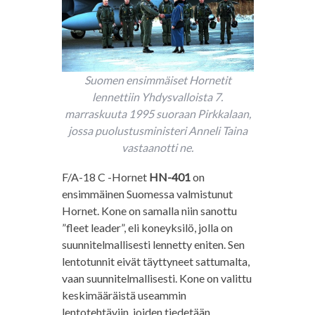
Suomen ensimmäiset Hornetit
lennettiin Yhdysvalloista 7.
marraskuuta 1995 suoraan Pirkkalaan,
jossa puolustusministeri Anneli Taina
vastaanotti ne.
F/A-18 C -Hornet
HN-401
on
ensimmäinen Suomessa valmistunut
Hornet. Kone on samalla niin sanottu
”fleet leader”, eli koneyksilö, jolla on
suunnitelmallisesti lennetty eniten. Sen
lentotunnit eivät täyttyneet sattumalta,
vaan suunnitelmallisesti. Kone on valittu
keskimääräistä useammin
lentotehtäviin, joiden tiedetään