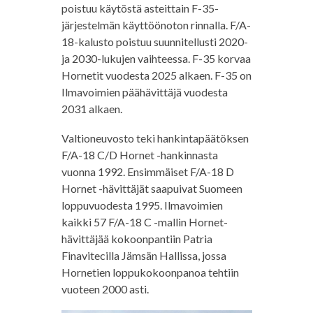
poistuu käytöstä asteittain F-35-
järjestelmän käyttöönoton rinnalla. F/A-
18-kalusto poistuu suunnitellusti 2020-
ja 2030-lukujen vaihteessa. F-35 korvaa
Hornetit vuodesta 2025 alkaen. F-35 on
Ilmavoimien päähävittäjä vuodesta
2031 alkaen.
Valtioneuvosto teki hankintapäätöksen
F/A-18 C/D Hornet -hankinnasta
vuonna 1992. Ensimmäiset F/A-18 D
Hornet -hävittäjät saapuivat Suomeen
loppuvuodesta 1995. Ilmavoimien
kaikki 57 F/A-18 C -mallin Hornet-
hävittäjää kokoonpantiin Patria
Finavitecilla Jämsän Hallissa, jossa
Hornetien loppukokoonpanoa tehtiin
vuoteen 2000 asti.