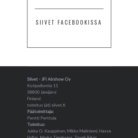
SIIVET FACEBOOKISSA
Siivet - JFI Airshow Oy
Kotipellontie 11
38800 Jämijärvi
Finland
toimitus (ät) siivet.fi
Päätoimittaja:
Pentti Perttula
Toimitus:
Jukka O. Kauppinen, Mikko Maliniemi, Hasse
Vallas, Marko Tienhaara, Taneli Äikäs