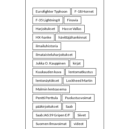
Eurofighter Typhoon
F-18 Hornet
F-35 Lightning II
Finavia
Harjoitukset
Hasse Vallas
HX-hanke
hävittäjähankinnat
ilmailuhistoria
ilmataisteluharjoitukset
Jukka O. Kauppinen
kirjat
Kuukauden kuva
lentomatkustus
lentonäytökset
Lockheed Martin
Malmin lentoasema
Pentti Perttula
Puolustusvoimat
pääkirjoitukset
Saab
Saab JAS 39 Gripen E/F
Siivet
Suomen Ilmavoimat
videot