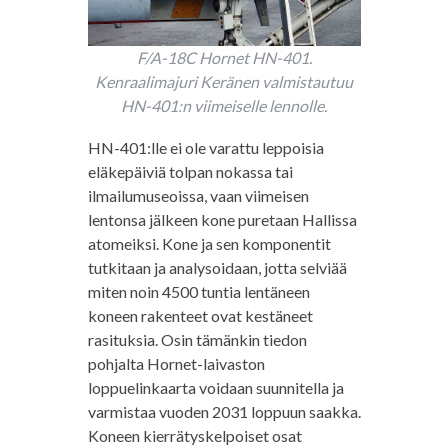
F/A-18C Hornet HN-401.
Kenraalimajuri Keränen valmistautuu
HN-401:n viimeiselle lennolle.
HN-401:lle ei ole varattu leppoisia
eläkepäiviä tolpan nokassa tai
ilmailumuseoissa, vaan viimeisen
lentonsa jälkeen kone puretaan Hallissa
atomeiksi. Kone ja sen komponentit
tutkitaan ja analysoidaan, jotta selviää
miten noin 4500 tuntia lentäneen
koneen rakenteet ovat kestäneet
rasituksia. Osin tämänkin tiedon
pohjalta Hornet-laivaston
loppuelinkaarta voidaan suunnitella ja
varmistaa vuoden 2031 loppuun saakka.
Koneen kierrätyskelpoiset osat