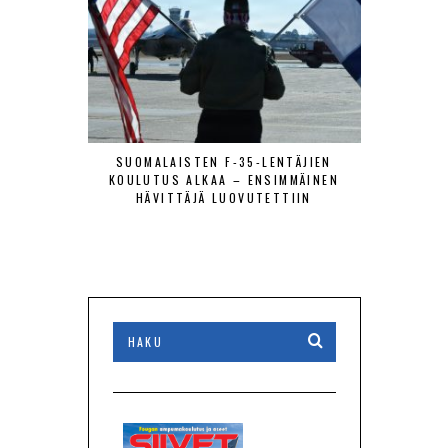
SUOMALAISTEN F-35-LENTÄJIEN
PUOLUSTUSV
KOULUTUS ALKAA – ENSIMMÄINEN
ON YHTEIS
HÄVITTÄJÄ LUOVUTETTIIN