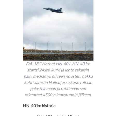
F/A-18C Hornet HN-401. HN-401:n
startti 24:ltä, kurvi ja lento takaisin
päin, median yli pilveen nousten, nokka
kohti Jämsän Hallia, jossa kone tullaan
palastelemaan ja tutkimaan sen
rakenteet 4500:n lentotunnin jälkeen.
HN-401:n historia