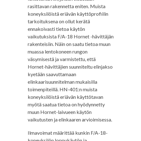
rasittavan rakennetta eniten. Muista
koneyksilöistä eriävän käyttöprofiilin
tarkoituksena on ollut kerätä
ennakoivasti tietoa käytön
vaikutuksista F/A-18 Hornet -hävittäjän
rakenteisiin. Näin on saatu tietoa muun
muassa lentokoneen rungon
väsymisestä ja varmistettu, että
Hornet-hävittäjien suunniteltu elinjakso
kyetään saavuttamaan
elinkaarisuunnitelman mukaisilla
toimenpiteillä. HN-401:n muista
koneyksilöistä eriävän käyttötavan
myötä saatua tietoa on hyödynnetty
muun Hornet-laivueen käytön
vaikutusten ja elinkaaren arvioimisessa.
Ilmavoimat määrittää kunkin F/A-18-
koneyksilön loppukäytön ja