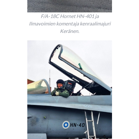
F/A-18C Hornet HN-401 ja
Ilmavoimien komentaja kenraalimajuri
Keränen.