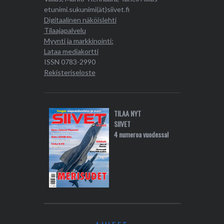
etunimi.sukunimi(ät)siivet.fi
Digitaalinen näköislehti
Tilaajapalvelu
Myynti ja markkinointi:
Lataa mediakortti
ISSN 0783-2990
Rekisteriseloste
TILAA NYT
SIIVET
4 numeroa vuodessa!