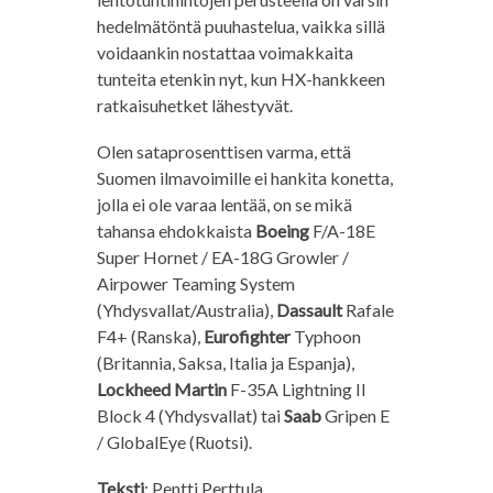
hedelmätöntä puuhastelua, vaikka sillä
voidaankin nostattaa voimakkaita
tunteita etenkin nyt, kun HX-hankkeen
ratkaisuhetket lähestyvät.
Olen sataprosenttisen varma, että
Suomen ilmavoimille ei hankita konetta,
jolla ei ole varaa lentää, on se mikä
tahansa ehdokkaista
Boeing
F/A-18E
Super Hornet / EA-18G Growler /
Airpower Teaming System
(Yhdysvallat/Australia),
Dassault
Rafale
F4+ (Ranska),
Eurofighter
Typhoon
(Britannia, Saksa, Italia ja Espanja),
Lockheed Martin
F-35A Lightning II
Block 4 (Yhdysvallat) tai
Saab
Gripen E
/ GlobalEye (Ruotsi).
Teksti
: Pentti Perttula