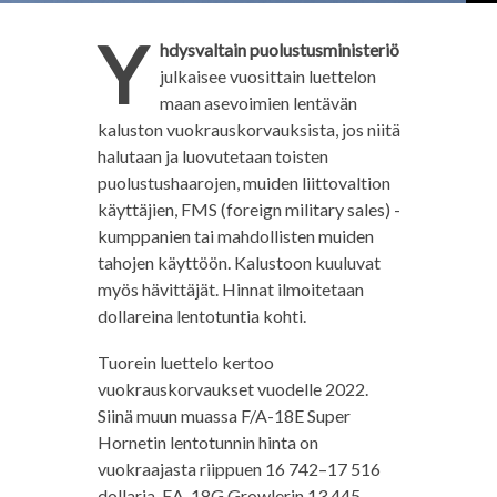
Y
hdysvaltain puolustusministeriö
julkaisee vuosittain luettelon
maan asevoimien lentävän
kaluston vuokrauskorvauksista, jos niitä
halutaan ja luovutetaan toisten
puolustushaarojen, muiden liittovaltion
käyttäjien, FMS (foreign military sales) -
kumppanien tai mahdollisten muiden
tahojen käyttöön. Kalustoon kuuluvat
myös hävittäjät. Hinnat ilmoitetaan
dollareina lentotuntia kohti.
Tuorein luettelo kertoo
vuokrauskorvaukset vuodelle 2022.
Siinä muun muassa F/A-18E Super
Hornetin lentotunnin hinta on
vuokraajasta riippuen 16 742–17 516
dollaria, EA-18G Growlerin 13 445–