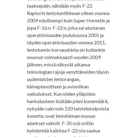
taaksepäin, nähdään myös F-22
Raptorin lentotuntihinnan olleen vuonna
2009 edullisempi kuin Super Hornetin ja
jopa F-16:n. F-22:n, joka sai alustavan
operatiivisuuden joulukuussa 2005 ja
täyden operatiivisuuden vuonna 2011,
lentotunnin korvaushinta on kuitenkin
noussut voimakkaasti vuoden 2009
jälkeen, missä näkyvät aikansa
teknologian rajoja venyttäneiden täysin
uudenlaisten lentorangan,
häivepinnoitteen ja avioniikan
vaikutukset. Kun niiden ylläpidon
hankaluuteen lisätään pieni konemäärä,
nykyään vain noin 120 taistelukelpoista
konetta, ovat lentohinnan nousun
ainekset valmiit. F-35:ssä voitiin
hyödyntää kaikkea F-22:sta saatua