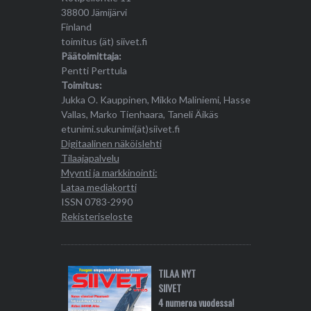
38800 Jämijärvi
Finland
toimitus (ät) siivet.fi
Päätoimittaja:
Pentti Perttula
Toimitus:
Jukka O. Kauppinen, Mikko Maliniemi, Hasse
Vallas, Marko Tienhaara, Taneli Äikäs
etunimi.sukunimi(ät)siivet.fi
Digitaalinen näköislehti
Tilaajapalvelu
Myynti ja markkinointi:
Lataa mediakortti
ISSN 0783-2990
Rekisteriseloste
TILAA NYT
SIIVET
4 numeroa vuodessa!