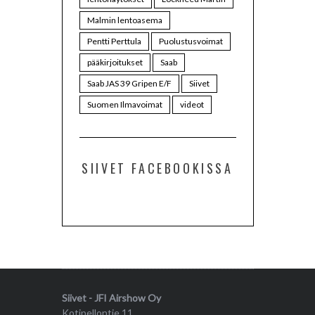
Malmin lentoasema
Pentti Perttula
Puolustusvoimat
pääkirjoitukset
Saab
Saab JAS 39 Gripen E/F
Siivet
Suomen Ilmavoimat
videot
SIIVET FACEBOOKISSA
Siivet - JFI Airshow Oy
Kotipellontie 11