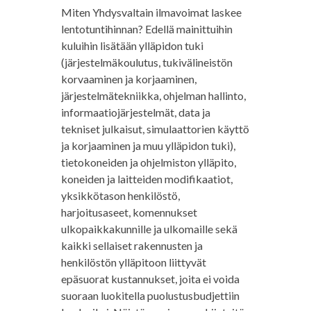
Miten Yhdysvaltain ilmavoimat laskee
lentotuntihinnan? Edellä mainittuihin
kuluihin lisätään ylläpidon tuki
(järjestelmäkoulutus, tukivälineistön
korvaaminen ja korjaaminen,
järjestelmätekniikka, ohjelman hallinto,
informaatiojärjestelmät, data ja
tekniset julkaisut, simulaattorien käyttö
ja korjaaminen ja muu ylläpidon tuki),
tietokoneiden ja ohjelmiston ylläpito,
koneiden ja laitteiden modifikaatiot,
yksikkötason henkilöstö,
harjoitusaseet, komennukset
ulkopaikkakunnille ja ulkomaille sekä
kaikki sellaiset rakennusten ja
henkilöstön ylläpitoon liittyvät
epäsuorat kustannukset, joita ei voida
suoraan luokitella puolustusbudjettiin