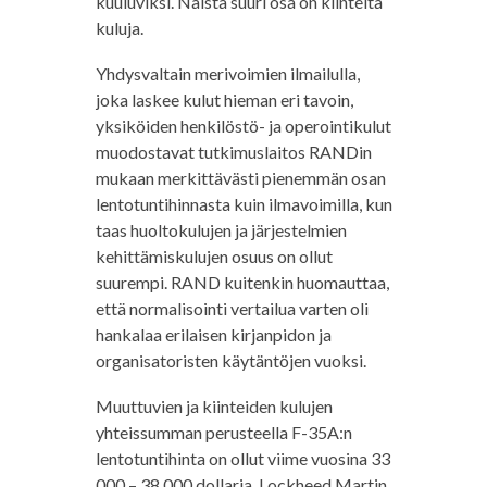
kuuluviksi. Näistä suuri osa on kiinteitä
kuluja.
Yhdysvaltain merivoimien ilmailulla,
joka laskee kulut hieman eri tavoin,
yksiköiden henkilöstö- ja operointikulut
muodostavat tutkimuslaitos RANDin
mukaan merkittävästi pienemmän osan
lentotuntihinnasta kuin ilmavoimilla, kun
taas huoltokulujen ja järjestelmien
kehittämiskulujen osuus on ollut
suurempi. RAND kuitenkin huomauttaa,
että normalisointi vertailua varten oli
hankalaa erilaisen kirjanpidon ja
organisatoristen käytäntöjen vuoksi.
Muuttuvien ja kiinteiden kulujen
yhteissumman perusteella F-35A:n
lentotuntihinta on ollut viime vuosina 33
000 – 38 000 dollaria. Lockheed Martin