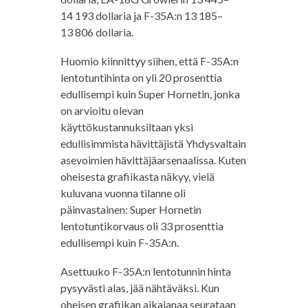
14 193 dollaria ja F-35A:n 13 185–
13 806 dollaria.
Huomio kiinnittyy siihen, että F-35A:n
lentotuntihinta on yli 20 prosenttia
edullisempi kuin Super Hornetin, jonka
on arvioitu olevan
käyttökustannuksiltaan yksi
edullisimmista hävittäjistä Yhdysvaltain
asevoimien hävittäjäarsenaalissa. Kuten
oheisesta grafiikasta näkyy, vielä
kuluvana vuonna tilanne oli
päinvastainen: Super Hornetin
lentotuntikorvaus oli 33 prosenttia
edullisempi kuin F-35A:n.
Asettuuko F-35A:n lentotunnin hinta
pysyvästi alas, jää nähtäväksi. Kun
oheisen grafiikan aikajanaa seurataan