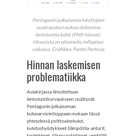
Pentagonin julkaisemia hävittäjien
vuokrauskorvauksia dollareina
lentotuntia kohti (FMS-hinnat).
Hinnoista on eliminoitu inflaation
vaikutus. Grafiikka: Pentti Perttula
Hinnan laskemisen
problematiikka
Asiakirjassa ilmoitettuun
lentotuntikorvaukseen sisältyvät
Pentagonin julkaiseman
kulunarviointioppaan mukaan tässä
yhteydessä polttoainekulut,
kulutushyödykkeet (lämpötila-anturit,
tuulettimet, öljynsuodattimet, venttiilit,