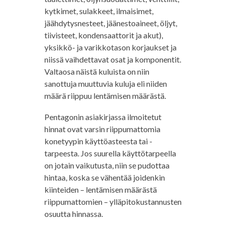
kytkimet, sulakkeet, ilmaisimet,
jäähdytysnesteet, jäänestoaineet, öljyt,
tiivisteet, kondensaattorit ja akut),
yksikkö- ja varikkotason korjaukset ja
niissä vaihdettavat osat ja komponentit.
Valtaosa näistä kuluista on niin
sanottuja muuttuvia kuluja eli niiden
määrä riippuu lentämisen määrästä.
Pentagonin asiakirjassa ilmoitetut
hinnat ovat varsin riippumattomia
konetyypin käyttöasteesta tai -
tarpeesta. Jos suurella käyttötarpeella
on jotain vaikutusta, niin se pudottaa
hintaa, koska se vähentää joidenkin
kiinteiden – lentämisen määrästä
riippumattomien – ylläpitokustannusten
osuutta hinnassa.