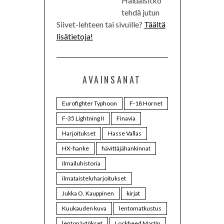
Haluaisitko
tehdä jutun
Siivet-lehteen tai sivuille?
Täältä
lisätietoja!
AVAINSANAT
Eurofighter Typhoon
F-18 Hornet
F-35 Lightning II
Finavia
Harjoitukset
Hasse Vallas
HX-hanke
hävittäjähankinnat
ilmailuhistoria
ilmataisteluharjoitukset
Jukka O. Kauppinen
kirjat
Kuukauden kuva
lentomatkustus
lentonäytökset
Lockheed Martin