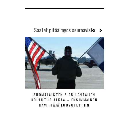
Saatat pitää myös seuraavista
SUOMALAISTEN F-35-LENTÄJIEN
PUOLUSTUSV
KOULUTUS ALKAA – ENSIMMÄINEN
ON YHTEIS
HÄVITTÄJÄ LUOVUTETTIIN