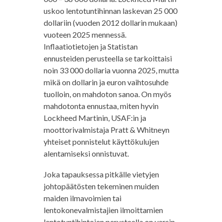
uskoo lentotuntihinnan laskevan 25 000
dollariin (vuoden 2012 dollarin mukaan)
vuoteen 2025 mennessä.
Inflaatiotietojen ja Statistan
ennusteiden perusteella se tarkoittaisi
noin 33 000 dollaria vuonna 2025, mutta
mikä on dollarin ja euron vaihtosuhde
tuolloin, on mahdoton sanoa. On myös
mahdotonta ennustaa, miten hyvin
Lockheed Martinin, USAF:in ja
moottorivalmistaja Pratt & Whitneyn
yhteiset ponnistelut käyttökulujen
alentamiseksi onnistuvat.
Joka tapauksessa pitkälle vietyjen
johtopäätösten tekeminen muiden
maiden ilmavoimien tai
lentokonevalmistajien ilmoittamien
lentotuntihintojen perusteella on varsin