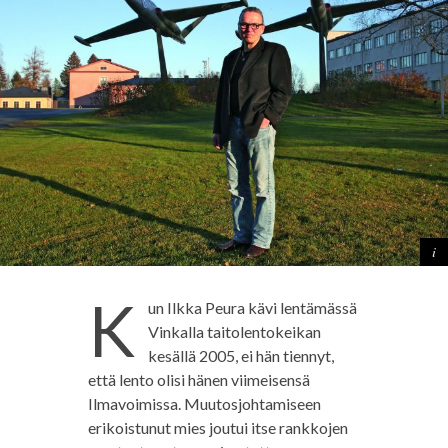
K
un Ilkka Peura kävi lentämässä
Vinkalla taitolentokeikan
kesällä 2005, ei hän tiennyt,
että lento olisi hänen viimeisensä
Ilmavoimissa. Muutosjohtamiseen
erikoistunut mies joutui itse rankkojen