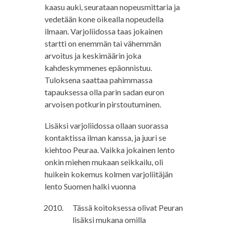
kaasu auki, seurataan nopeusmittaria ja
vedetään kone oikealla nopeudella
ilmaan. Varjoliidossa taas jokainen
startti on enemmän tai vähemmän
arvoitus ja keskimäärin joka
kahdeskymmenes epäonnistuu.
Tuloksena saattaa pahimmassa
tapauksessa olla parin sadan euron
arvoisen potkurin pirstoutuminen.
Lisäksi varjoliidossa ollaan suorassa
kontaktissa ilman kanssa, ja juuri se
kiehtoo Peuraa. Vaikka jokainen lento
onkin miehen mukaan seikkailu, oli
huikein kokemus kolmen varjoliitäjän
lento Suomen halki vuonna
Tässä koitoksessa olivat Peuran
lisäksi mukana omilla