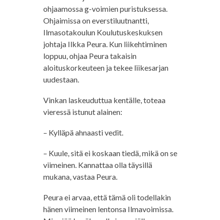
ohjaamossa g-voimien puristuksessa.
Ohjaimissa on everstiluutnantti,
Ilmasotakoulun Koulutuskeskuksen
johtaja Ilkka Peura. Kun liikehtiminen
loppuu, ohjaa Peura takaisin
aloituskorkeuteen ja tekee liikesarjan
uudestaan.
Vinkan laskeuduttua kentälle, toteaa
vieressä istunut alainen:
– Kylläpä ahnaasti vedit.
– Kuule, sitä ei koskaan tiedä, mikä on se
viimeinen. Kannattaa olla täysillä
mukana, vastaa Peura.
Peura ei arvaa, että tämä oli todellakin
hänen viimeinen lentonsa Ilmavoimissa.