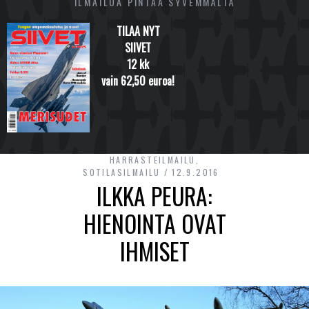
ILMAILUA PINTAA SYVEMMÄLTÄ
TILAA NYT
SIIVET
12 kk
vain 62,50 euroa!
HARRASTEILMAILU
,
SOTILASILMAILU
12.9.2016
ILKKA PEURA:
HIENOINTA OVAT
IHMISET