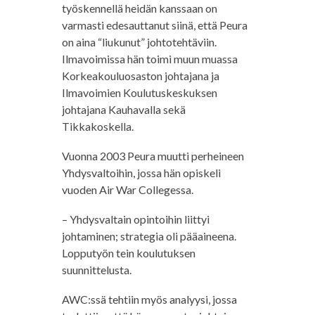
työskennellä heidän kanssaan on
varmasti edesauttanut siinä, että Peura
on aina “liukunut” johtotehtäviin.
Ilmavoimissa hän toimi muun muassa
Korkeakouluosaston johtajana ja
Ilmavoimien Koulutuskeskuksen
johtajana Kauhavalla sekä
Tikkakoskella.
Vuonna 2003 Peura muutti perheineen
Yhdysvaltoihin, jossa hän opiskeli
vuoden Air War Collegessa.
– Yhdysvaltain opintoihin liittyi
johtaminen; strategia oli pääaineena.
Lopputyön tein koulutuksen
suunnittelusta.
AWC:ssä tehtiin myös analyysi, jossa