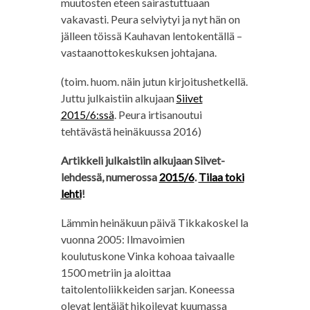
muutosten eteen sairastuttuaan
vakavasti. Peura selviytyi ja nyt hän on
jälleen töissä Kauhavan lentokentällä –
vastaanottokeskuksen johtajana.
(toim. huom. näin jutun kirjoitushetkellä.
Juttu julkaistiin alkujaan
Siivet
2015/6:ssä
. Peura irtisanoutui
tehtävästä heinäkuussa 2016)
Artikkeli julkaistiin alkujaan Siivet-
lehdessä, numerossa
2015/6
.
Tilaa toki
lehti
!
Lämmin heinäkuun päivä Tikkakoskel la
vuonna 2005: Ilmavoimien
koulutuskone Vinka kohoaa taivaalle
1500 metriin ja aloittaa
taitolentoliikkeiden sarjan. Koneessa
olevat lentäjät hikoilevat kuumassa