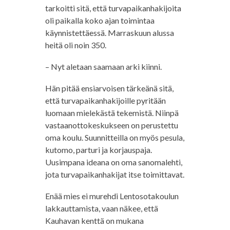
tarkoitti sitä, että turvapaikanhakijoita
oli paikalla koko ajan toimintaa
käynnistettäessä. Marraskuun alussa
heitä oli noin 350.
– Nyt aletaan saamaan arki kiinni.
Hän pitää ensiarvoisen tärkeänä sitä,
että turvapaikanhakijoille pyritään
luomaan mielekästä tekemistä. Niinpä
vastaanottokeskukseen on perustettu
oma koulu. Suunnitteilla on myös pesula,
kutomo, parturi ja korjauspaja.
Uusimpana ideana on oma sanomalehti,
jota turvapaikanhakijat itse toimittavat.
Enää mies ei murehdi Lentosotakoulun
lakkauttamista, vaan näkee, että
Kauhavan kenttä on mukana