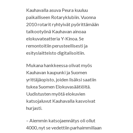
Kauhavalla asuva Peura kuuluu
paikalliseen Rotaryklubiin. Vuonna
2010 rotarit ryhtyivät pyörittämään
talkootyönä Kauhavan ainoaa
elokuvateatteria Y-Kinoa. Se
remontoitiin perusteellisesti ja
esityslaitteisto digitalisoitiin.
Mukana hankkeessa olivat myös
Kauhavan kaupunki ja Suomen
yrittäjäopisto, joiden lisäksi saatiin
tukea Suomen Elokuvasäätiöltä.
Uudistusten myötä elokuvien
katsojaluvut Kauhavalla kasvoivat
hurjasti.
– Aiemmin katsojaennätys oli ollut
4000, nyt se vedettiin parhaimmillaan