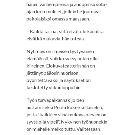
hänen vanhempiensa ja anoppinsa sota-
ajan kokemukset, jolloin he joutuivat
pakolaisiksi omassa maassaan.
– Kaikki tarinat siitä eivät ole kauniita
eivätkä mukavia, hän toteaa.
Nyt mies on ilmeisen tyytyväinen
elämäänsä, vaikka syksy onkin ollut
kiireinen. Elokuvateatterin hän on
jättänyt pääosin nuorison
pyöritettäväksi ja näytökset on
keskitetty viikonloppuihin.
Työn turvapaikanhakijoiden
auttamiseksi Peura kokee sellaiseksi,
josta “kaikkien siinä mukana olevien on
syytä olla ylpeä”. Nykyinen työhuonekin
on miehelle melko tuttu. Valitessaan