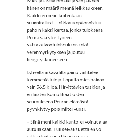
Mies jää kesälomalle ja sen jälkeen
hänen on määrä mennä leikkaukseen.
Kaikki ei mene kuitenkaan
suunnitellusti. Leikkaus epäonnistuu
pahoin kaksi kertaa, jonka tuloksena
Peura saa yleistyneen
vatsakalvontulehduksen sekä
verenmyrkytyksen ja joutuu
hengityskoneeseen.
Lyhyellä aikavälillä paino vaihtelee
kymmeniä kiloja. Lopulta mies painaa
vain 56,5 kiloa. Hirvittävien tuskien ja
erilaisten komplikaatioiden
seurauksena Peuran elämästä
pyyhkiytyy pois miltei vuosi.
– Siinä meni kaikki kunto, ei voinut ajaa
autollakaan. Tuli selväksi, että en voi
jatkaa lentäjänä Ilmavoimissa.