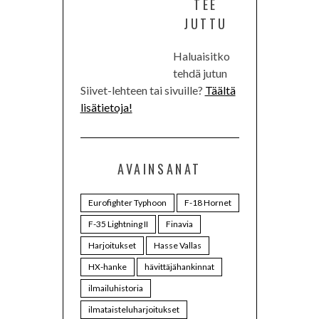
TEE
JUTTU
Haluaisitko
tehdä jutun
Siivet-lehteen tai sivuille?
Täältä
lisätietoja!
AVAINSANAT
Eurofighter Typhoon
F-18 Hornet
F-35 Lightning II
Finavia
Harjoitukset
Hasse Vallas
HX-hanke
hävittäjähankinnat
ilmailuhistoria
ilmataisteluharjoitukset