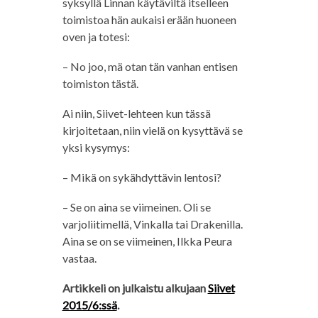
syksyllä Linnan käytäviltä itselleen
toimistoa hän aukaisi erään huoneen
oven ja totesi:
– No joo, mä otan tän vanhan entisen
toimiston tästä.
Ai niin, Siivet-lehteen kun tässä
kirjoitetaan, niin vielä on kysyttävä se
yksi kysymys:
– Mikä on sykähdyttävin lentosi?
– Se on aina se viimeinen. Oli se
varjoliitimellä, Vinkalla tai Drakenilla.
Aina se on se viimeinen, Ilkka Peura
vastaa.
Artikkeli on julkaistu alkujaan
Siivet
2015/6:ssä
.