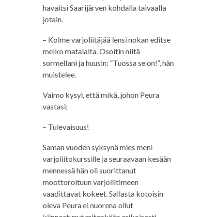
havaitsi Saarijärven kohdalla taivaalla
jotain.
– Kolme varjoliitäjää lensi nokan editse
melko matalalta. Osoitin niitä
sormellani ja huusin: “Tuossa se on!”, hän
muistelee.
Vaimo kysyi, että mikä, johon Peura
vastasi:
– Tulevaisuus!
Saman vuoden syksynä mies meni
varjoliitokurssille ja seuraavaan kesään
mennessä hän oli suorittanut
moottoroituun varjoliitimeen
vaadittavat kokeet. Sallasta kotoisin
oleva Peura ei nuorena ollut
kiinnostunut mitenkään erikoisesti