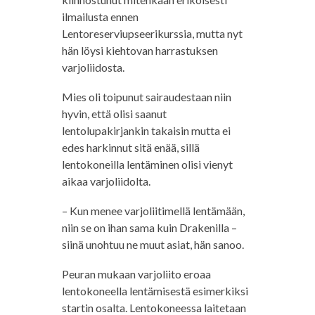
ilmailusta ennen
Lentoreserviupseerikurssia, mutta nyt
hän löysi kiehtovan harrastuksen
varjoliidosta.
Mies oli toipunut sairaudestaan niin
hyvin, että olisi saanut
lentolupakirjankin takaisin mutta ei
edes harkinnut sitä enää, sillä
lentokoneilla lentäminen olisi vienyt
aikaa varjoliidolta.
– Kun menee varjoliitimellä lentämään,
niin se on ihan sama kuin Drakenilla –
siinä unohtuu ne muut asiat, hän sanoo.
Peuran mukaan varjoliito eroaa
lentokoneella lentämisestä esimerkiksi
startin osalta. Lentokoneessa laitetaan