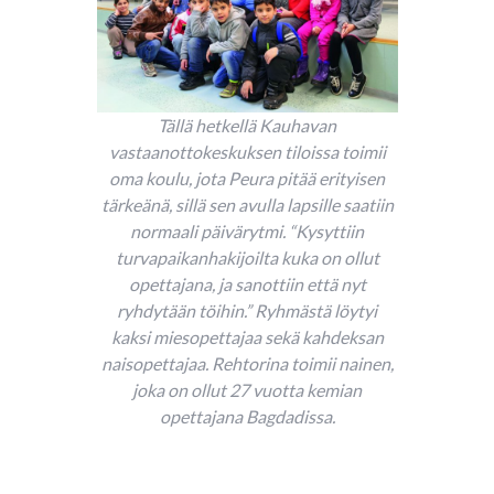
Tällä hetkellä Kauhavan
vastaanottokeskuksen tiloissa toimii
oma koulu, jota Peura pitää erityisen
tärkeänä, sillä sen avulla lapsille saatiin
normaali päivärytmi. “Kysyttiin
turvapaikanhakijoilta kuka on ollut
opettajana, ja sanottiin että nyt
ryhdytään töihin.” Ryhmästä löytyi
kaksi miesopettajaa sekä kahdeksan
naisopettajaa. Rehtorina toimii nainen,
joka on ollut 27 vuotta kemian
opettajana Bagdadissa.