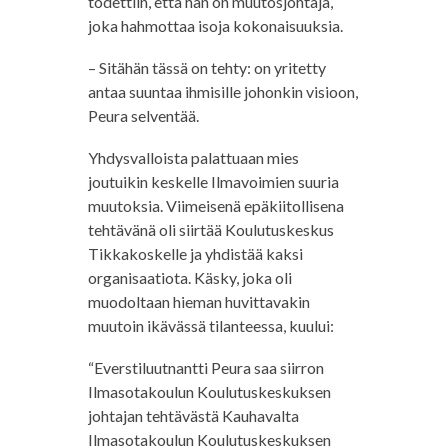
todettiin, että hän on muutosjohtaja,
joka hahmottaa isoja kokonaisuuksia.
– Sitähän tässä on tehty: on yritetty
antaa suuntaa ihmisille johonkin visioon,
Peura selventää.
Yhdysvalloista palattuaan mies
joutuikin keskelle Ilmavoimien suuria
muutoksia. Viimeisenä epäkiitollisena
tehtävänä oli siirtää Koulutuskeskus
Tikkakoskelle ja yhdistää kaksi
organisaatiota. Käsky, joka oli
muodoltaan hieman huvittavakin
muutoin ikävässä tilanteessa, kuului:
“Everstiluutnantti Peura saa siirron
Ilmasotakoulun Koulutuskeskuksen
johtajan tehtävästä Kauhavalta
Ilmasotakoulun Koulutuskeskuksen