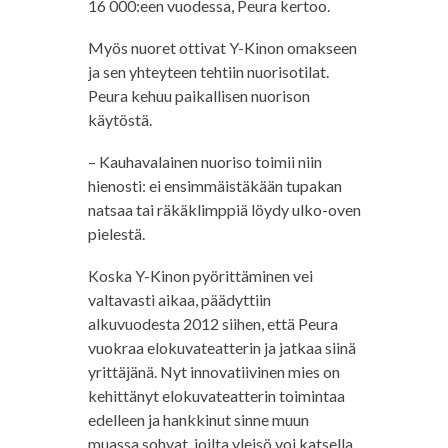
16 000:een vuodessa, Peura kertoo.
Myös nuoret ottivat Y-Kinon omakseen
ja sen yhteyteen tehtiin nuorisotilat.
Peura kehuu paikallisen nuorison
käytöstä.
– Kauhavalainen nuoriso toimii niin
hienosti: ei ensimmäistäkään tupakan
natsaa tai räkäklimppiä löydy ulko-oven
pielestä.
Koska Y-Kinon pyörittäminen vei
valtavasti aikaa, päädyttiin
alkuvuodesta 2012 siihen, että Peura
vuokraa elokuvateatterin ja jatkaa siinä
yrittäjänä. Nyt innovatiivinen mies on
kehittänyt elokuvateatterin toimintaa
edelleen ja hankkinut sinne muun
muassa sohvat, joilta yleisö voi katsella