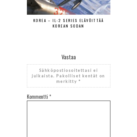
KOREA – IL-2 SERIES ELÄVÖITTÄÄ
KIRJA-ESIT
KOREAN SODAN
ILMAVOIMI
ILMAVOI
Vastaa
Sähköpostiosoitettasi ei
julkaista.
Pakolliset kentät on
merkitty
*
Kommentti
*