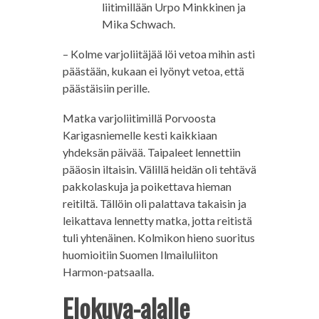
liitimillään Urpo Minkkinen ja
Mika Schwach.
– Kolme varjoliitäjää löi vetoa mihin asti
päästään, kukaan ei lyönyt vetoa, että
päästäisiin perille.
Matka varjoliitimillä Porvoosta
Karigasniemelle kesti kaikkiaan
yhdeksän päivää. Taipaleet lennettiin
pääosin iltaisin. Välillä heidän oli tehtävä
pakkolaskuja ja poikettava hieman
reitiltä. Tällöin oli palattava takaisin ja
leikattava lennetty matka, jotta reitistä
tuli yhtenäinen. Kolmikon hieno suoritus
huomioitiin Suomen Ilmailuliiton
Harmon-patsaalla.
Elokuva-alalle