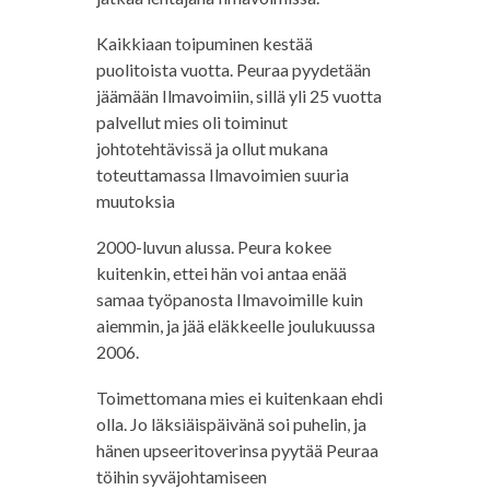
Kaikkiaan toipuminen kestää
puolitoista vuotta. Peuraa pyydetään
jäämään Ilmavoimiin, sillä yli 25 vuotta
palvellut mies oli toiminut
johtotehtävissä ja ollut mukana
toteuttamassa Ilmavoimien suuria
muutoksia
2000-luvun alussa. Peura kokee
kuitenkin, ettei hän voi antaa enää
samaa työpanosta Ilmavoimille kuin
aiemmin, ja jää eläkkeelle joulukuussa
2006.
Toimettomana mies ei kuitenkaan ehdi
olla. Jo läksiäispäivänä soi puhelin, ja
hänen upseeritoverinsa pyytää Peuraa
töihin syväjohtamiseen