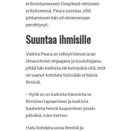
erikoistuneeseen Deepleed-nimiseen
yritykseensä. Peura suostuu, sillä
johtamiseen hän oli nimenomaan
perehtynyt.
Suuntaa ihmisille
Vaikka Peura on tehnyt hienon uran
Ilmavoimien ohjaajana ja kouluttajana,
pitää hän kaikista tärkeimpänä sitä, että
on saanut kohdata työssään erilaisia
ihmisiä.
– Kyllä se on kaikista hienointa se
ihmisten tapaaminen ja kaikista
kauheinta heistä luopuminen jonain
päivänä, mies kertoo.
Halu kohdata uusia ihmisiä ja