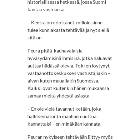
historiallisessa hetkessä, jossa Suomi
kantaa vastuunsa.
– Kenttä on odottanut, milloin sinne
tulee kunniakasta tehtävää ja nyt siellä
sitä on.
Peura pitää kauhavalaisia
hyväsydämisinä ihmisinä, jotka haluavat
auttaa hädässä olevia. Toki on löytynyt
vastaanottokeskuksen vastustajiakin –
aivan kuten muuallakin Suomessa.
Kaikki ovat kuitenkin hänen mukaansa
samaa mieltä yhdestä asiasta:
– En ole vielä tavannut ketään, joka
hallitsematonta maahanmuuttoa
kannattaisi – en minäkään kannata.
Peuran nykyiseen tehtävään liittyy myös