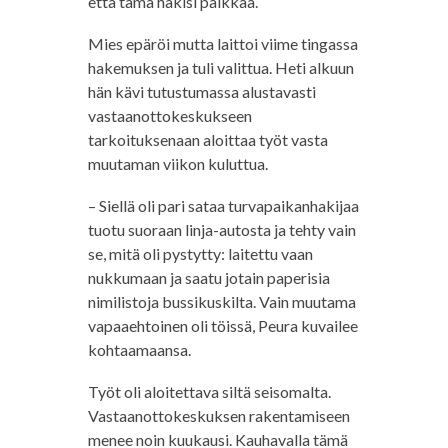
että tämä hakisi paikkaa.
Mies epäröi mutta laittoi viime tingassa
hakemuksen ja tuli valittua. Heti alkuun
hän kävi tutustumassa alustavasti
vastaanottokeskukseen
tarkoituksenaan aloittaa työt vasta
muutaman viikon kuluttua.
– Siellä oli pari sataa turvapaikanhakijaa
tuotu suoraan linja-autosta ja tehty vain
se, mitä oli pystytty: laitettu vaan
nukkumaan ja saatu jotain paperisia
nimilistoja bussikuskilta. Vain muutama
vapaaehtoinen oli töissä, Peura kuvailee
kohtaamaansa.
Työt oli aloitettava siltä seisomalta.
Vastaanottokeskuksen rakentamiseen
menee noin kuukausi. Kauhavalla tämä