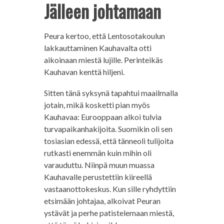
Jälleen johtamaan
Peura kertoo, että Lentosotakoulun
lakkauttaminen Kauhavalta otti
aikoinaan miestä lujille. Perinteikäs
Kauhavan kenttä hiljeni.
Sitten tänä syksynä tapahtui maailmalla
jotain, mikä kosketti pian myös
Kauhavaa: Eurooppaan alkoi tulvia
turvapaikanhakijoita. Suomikin oli sen
tosiasian edessä, että tänneoli tulijoita
rutkasti enemmän kuin mihin oli
varauduttu. Niinpä muun muassa
Kauhavalle perustettiin kiireellä
vastaanottokeskus. Kun sille ryhdyttiin
etsimään johtajaa, alkoivat Peuran
ystävät ja perhe patistelemaan miestä,