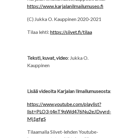
https://www.karjalanilmailumuseo.fi
(C) Jukka O. Kauppinen 2020-2021
Tilaa lehti:
https://siivet.fi/tilaa
Teksti, kuvat, video
: Jukka O.
Kauppinen
Lisää videoita Karjalan Ilmailumuseosta
:
https://www.youtube.com/playlist?
list=PLO3-t4nT9qWd476Nu2eJDvyrd-
Mj1gfgS
Tilaamalla Siivet-lehden Youtube-