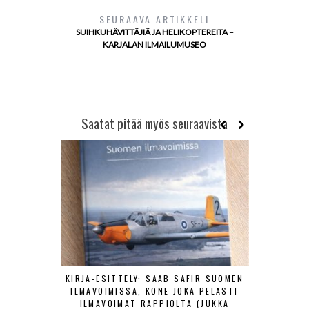
SEURAAVA ARTIKKELI
SUIHKUHÄVITTÄJIÄ JA HELIKOPTEREITA –
KARJALAN ILMAILUMUSEO
Saatat pitää myös seuraavista
KIRJA-ESITTELY: SAAB SAFIR SUOMEN
SUOMALA
ILMAVOIMISSA, KONE JOKA PELASTI
KOULUTUS
ILMAVOIMAT RAPPIOLTA (JUKKA
HÄVI