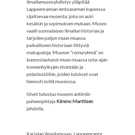
ilmailumuseoyhdistys ylläpitää
Lappeenrannan lentoaseman kupeessa
sijaitsevaa museota, joka on auki
kesäisin ja sopimuksen mukaan. Museo
vaalii suomalaisen ilmailun historiaa ja
tarjoilee paljon muun muassa
paikalliseen historiaan liittyviä
makupaloja. Museon “romuryhmä” on
kunnostautunut muun muassa sota-ajan
koneenhylkyjen etsintään ja
pelastustöihin, joiden tulokset ovat
hienosti esillä museossa.
Siivet tutustuu museon antimiin
puheenjohtaja
Kimmo Marttisen
johdolla.
Karjalan ilmailumuseo, Lappeenranta: