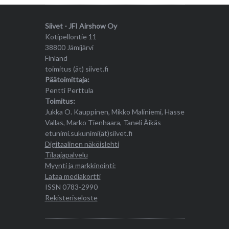
Siivet - JFI Airshow Oy
Kotipellontie 11
38800 Jämijärvi
Finland
toimitus (ät) siivet.fi
Päätoimittaja:
Pentti Perttula
Toimitus:
Jukka O. Kauppinen, Mikko Maliniemi, Hasse
Vallas, Marko Tienhaara, Taneli Äikäs
etunimi.sukunimi(ät)siivet.fi
Digitaalinen näköislehti
Tilaajapalvelu
Myynti ja markkinointi:
Lataa mediakortti
ISSN 0783-2990
Rekisteriseloste