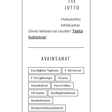
TEE
JUTTU
Haluaisitko
tehdä jutun
Siivet-lehteen tai sivuille?
Täältä
lisätietoja!
AVAINSANAT
Eurofighter Typhoon
F-18 Hornet
F-35 Lightning II
Finavia
Harjoitukset
Hasse Vallas
HX-hanke
hävittäjähankinnat
ilmailuhistoria
ilmataisteluharjoitukset