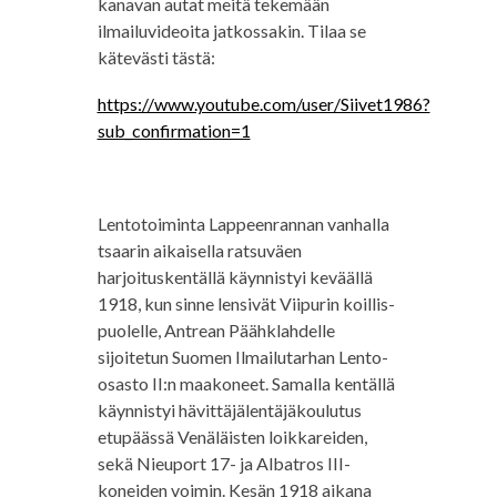
kanavan autat meitä tekemään
ilmailuvideoita jatkossakin. Tilaa se
kätevästi tästä:
https://www.youtube.com/user/Siivet1986?
sub_confirmation=1
Lentotoiminta Lappeenrannan vanhalla
tsaarin aikaisella ratsuväen
harjoituskentällä käynnistyi keväällä
1918, kun sinne lensivät Viipurin koillis-
puolelle, Antrean Päähklahdelle
sijoitetun Suomen Ilmailutarhan Lento-
osasto II:n maakoneet. Samalla kentällä
käynnistyi hävittäjälentäjäkoulutus
etupäässä Venäläisten loikkareiden,
sekä Nieuport 17- ja Albatros III-
koneiden voimin. Kesän 1918 aikana