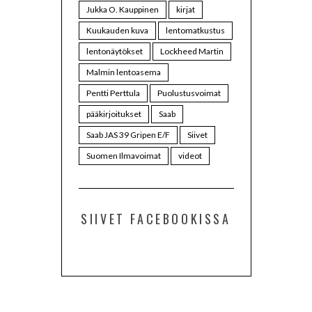
Jukka O. Kauppinen
kirjat
Kuukauden kuva
lentomatkustus
lentonäytökset
Lockheed Martin
Malmin lentoasema
Pentti Perttula
Puolustusvoimat
pääkirjoitukset
Saab
Saab JAS 39 Gripen E/F
Siivet
Suomen Ilmavoimat
videot
SIIVET FACEBOOKISSA