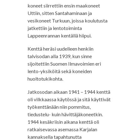
koneet siirrettiin ensin maakoneet
Uttiin, sitten Santahaminaan ja
vesikoneet Turkuun, joissa koulutusta
jatkettiin ja lentotoiminta
Lappeenrannan kentällä hiipui.
Kenttä heräsi uudelleen henkiin
talvisodan alla 1939, kun sinne
sijoitettiin Suomen Ilmavoimien eri
lento-yksiköitä sekä koneiden
huoltotukikohta.
Jatkosodan aikaan 1941 – 1944 kenttä
oli vilkkaassa käytössä ja sitä käyttivät
työkenttänään niin pommitus,
tiedustelu- kuin hävittäjäkoneetkin.
1944 kesäkriisin aikana kenttä oli
ratkaisevassa asemassa Karjalan
kannaksella tapahtunutta