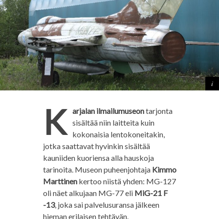
K
arjalan ilmailumuseon
tarjonta
sisältää niin laitteita kuin
kokonaisia lentokoneitakin,
jotka saattavat hyvinkin sisältää
kauniiden kuoriensa alla hauskoja
tarinoita. Museon puheenjohtaja
Kimmo
Marttinen
kertoo niistä yhden: MG-127
oli näet alkujaan MG-77 eli
MiG-21 F
-13
, joka sai palvelusuransa jälkeen
hieman erilaisen tehtävän.