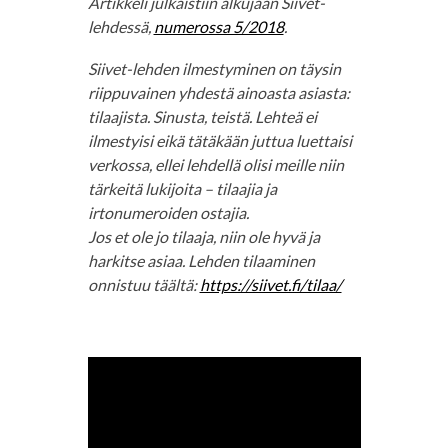
Artikkeli julkaistiin alkujaan Siivet-
lehdessä,
numerossa 5/2018
.
Siivet-lehden ilmestyminen on täysin
riippuvainen yhdestä ainoasta asiasta:
tilaajista. Sinusta, teistä. Lehteä ei
ilmestyisi eikä tätäkään juttua luettaisi
verkossa, ellei lehdellä olisi meille niin
tärkeitä lukijoita – tilaajia ja
irtonumeroiden ostajia.
Jos et ole jo tilaaja, niin ole hyvä ja
harkitse asiaa. Lehden tilaaminen
onnistuu täältä:
https://siivet.fi/tilaa/