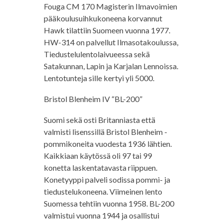
Fouga CM 170 Magisterin Ilmavoimien
pääkoulusuihkukoneena korvannut
Hawk tilattiin Suomeen vuonna 1977.
HW-314 on palvellut Ilmasotakoulussa,
Tiedustelulentolaivueessa sekä
Satakunnan, Lapin ja Karjalan Lennoissa.
Lentotunteja sille kertyi yli 5000.
Bristol Blenheim IV “BL-200”
Suomi sekä osti Britanniasta että
valmisti lisenssillä Bristol Blenheim -
pommikoneita vuodesta 1936 lähtien.
Kaikkiaan käytössä oli 97 tai 99
konetta laskentatavasta riippuen.
Konetyyppi palveli sodissa pommi- ja
tiedustelukoneena. Viimeinen lento
Suomessa tehtiin vuonna 1958. BL-200
valmistui vuonna 1944 ja osallistui