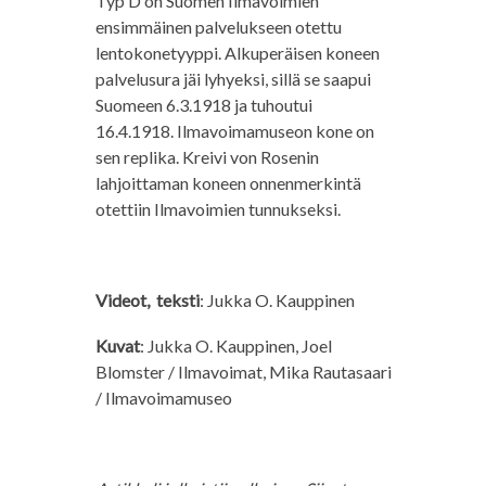
Typ D on Suomen Ilmavoimien
ensimmäinen palvelukseen otettu
lentokonetyyppi. Alkuperäisen koneen
palvelusura jäi lyhyeksi, sillä se saapui
Suomeen 6.3.1918 ja tuhoutui
16.4.1918. Ilmavoimamuseon kone on
sen replika. Kreivi von Rosenin
lahjoittaman koneen onnenmerkintä
otettiin Ilmavoimien tunnukseksi.
Videot, teksti
: Jukka O. Kauppinen
Kuvat
: Jukka O. Kauppinen, Joel
Blomster / Ilmavoimat, Mika Rautasaari
/ Ilmavoimamuseo