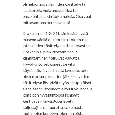
oli helpompi, sillä niiden käsittelystä
saattoi olla vielä muistijälkiä tai
omakohtaisiakin kokemuksia. Osa vaati
mittavampaa perehtymistä.
Drakenin ja MiG-21bisin käsittelystä
museon väellä oli tuoretta kokemusta,
joten niiden käsittely sujui luistavasti ja
Drakenin siipien irrottaminen ja
kiinnittäminen hoituivat vaivatta.
Hyväkuntoiset koneet tarvitsi
käytännössä vain hinata lavetille, toki
pienen pesuoperaation jälkeen. Niiden
käsittelyyn löytyivät myös alkuperäiset
aisat, asennustelineet ja muut välineet, ja
koneiden hyväkuntoiset renkaat
kestivät siirtelyä. Jopa lavetin
kuljettajilla oli tuoretta kokemusta
molempien konetyyppien siirroista.