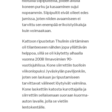
hiotuilla siipipulteilla, joiden avulla
koneen purku ja kasaaminen sujui
nopeammin. Siipipultit eivät olleet edes
jumissa, joten niiden avaamiseen ei
tarvittu sen enempää erikoistyökaluja
kuin voimaakaan.
Kattoon ripustetun Thulinin siirtäminen
oli tilanteeseen nähden jopa yllättävän
helppoa, sillä se oli käytetty alhaalla
vuonna 2008 Ilmavoimien 90-
vuotisjuhlissa. Kone siirrettiin tuolloin
viikonlopuksi Jyväskylän paviljonkiin,
joten sen laskuun ja ripustamiseen
tarvittavat välineet löytyivät valmiina.
Kone laskettiin katosta kurottajalla ja
siirrettiin sellaisenaan suoraan kuorma-
auton lavalle, jolla se vietiin
lentokentälle.