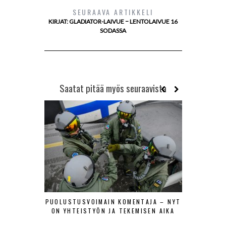
SEURAAVA ARTIKKELI
KIRJAT: GLADIATOR-LAIVUE − LENTOLAIVUE 16
SODASSA
Saatat pitää myös seuraavista
PUOLUSTUSVOIMAIN KOMENTAJA – NYT
KIRJA-ESIT
ON YHTEISTYÖN JA TEKEMISEN AIKA
ILMAVOIMI
ILMAVOI