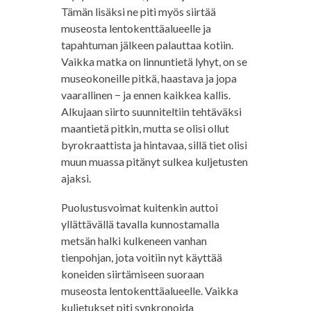
Tämän lisäksi ne piti myös siirtää
museosta lentokenttäalueelle ja
tapahtuman jälkeen palauttaa kotiin.
Vaikka matka on linnuntietä lyhyt, on se
museokoneille pitkä, haastava ja jopa
vaarallinen − ja ennen kaikkea kallis.
Alkujaan siirto suunniteltiin tehtäväksi
maantietä pitkin, mutta se olisi ollut
byrokraattista ja hintavaa, sillä tiet olisi
muun muassa pitänyt sulkea kuljetusten
ajaksi.
Puolustusvoimat kuitenkin auttoi
yllättävällä tavalla kunnostamalla
metsän halki kulkeneen vanhan
tienpohjan, jota voitiin nyt käyttää
koneiden siirtämiseen suoraan
museosta lentokenttäalueelle. Vaikka
kuljetukset piti synkronoida