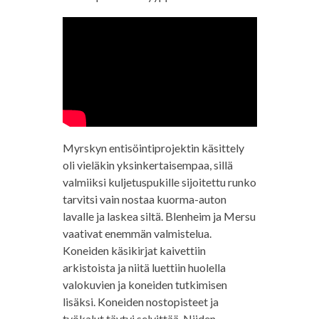
Myrskyn entisöintiprojektin käsittely
oli vieläkin yksinkertaisempaa, sillä
valmiiksi kuljetuspukille sijoitettu runko
tarvitsi vain nostaa kuorma-auton
lavalle ja laskea siltä. Blenheim ja Mersu
vaativat enemmän valmistelua.
Koneiden käsikirjat kaivettiin
arkistoista ja niitä luettiin huolella
valokuvien ja koneiden tutkimisen
lisäksi. Koneiden nostopisteet ja
työkalut täytyi selvittää. Niiden