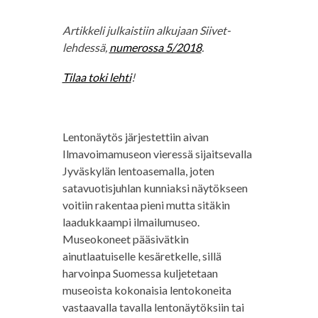
Artikkeli julkaistiin alkujaan Siivet-
lehdessä,
numerossa 5/2018
.
Tilaa toki lehti
!
Lentonäytös järjestettiin aivan
Ilmavoimamuseon vieressä sijaitsevalla
Jyväskylän lentoasemalla, joten
satavuotisjuhlan kunniaksi näytökseen
voitiin rakentaa pieni mutta sitäkin
laadukkaampi ilmailumuseo.
Museokoneet pääsivätkin
ainutlaatuiselle kesäretkelle, sillä
harvoinpa Suomessa kuljetetaan
museoista kokonaisia lentokoneita
vastaavalla tavalla lentonäytöksiin tai