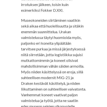
irrotuksen jälkeen, toisin kuin
esimerkiksi Fokker D.XXI.
Museokoneiden siirtäminen vaatikin
sekä aikaa että huolellisuutta ja sitäkin
enemmän suunnittelua. Urakan
valmistelussa täytyi huomioida myös,
paljonko eri koneita ylipäätään
tarvitsee purkaa ja missä järjestyksessä
niitä siirretään, jotta logistiikka sujuisi
mutkattomimmin ja koneet olisivat
mahdollisimman vähän säiden armoilla.
Myös niiden käsittelyssä on eroja, sillä
suhteellisen modernit MiG-21 ja
Draken kestävät käsittelyä, ja niiden
liikuttaminen on suhteellisen vaivatonta.
Vanhemmat koneet vaativat paljon
valmistelua ja työtä, jotta ne saatiin
edes museon seinien ulkopuolelle.