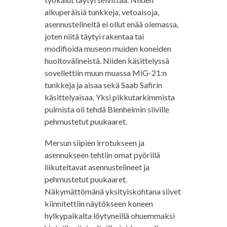
alkuperäisiä tunkkeja, vetoaisoja,
asennustelineitä ei ollut enää olemassa,
joten niitä täytyi rakentaa tai
modifioida museon muiden koneiden
huoltovälineistä. Niiden käsittelyssä
sovellettiin muun muassa MiG-21:n
tunkkeja ja aisaa sekä Saab Safirin
käsittelyaisaa. Yksi pikkutarkimmista
pulmista oli tehdä Blenheimin siiville
pehmustetut puukaaret.
Mersun siipien irrotukseen ja
asennukseen tehtiin omat pyörillä
liikuteltavat asennustelineet ja
pehmustetut puukaaret.
Näkymättömänä yksityiskohtana siivet
kiinnitettiin näytökseen koneen
hylkypaikalta löytyneillä ohuemmaksi