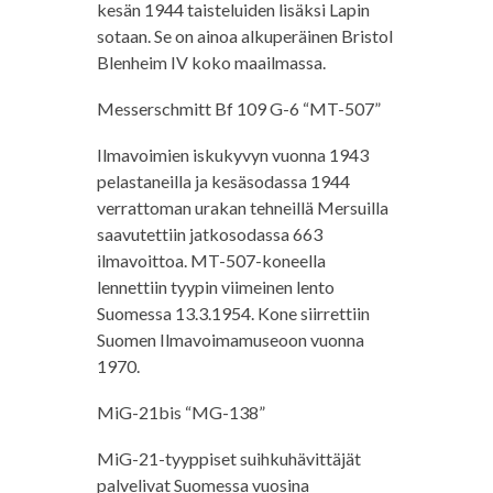
kesän 1944 taisteluiden lisäksi Lapin
sotaan. Se on ainoa alkuperäinen Bristol
Blenheim IV koko maailmassa.
Messerschmitt Bf 109 G-6 “MT-507”
Ilmavoimien iskukyvyn vuonna 1943
pelastaneilla ja kesäsodassa 1944
verrattoman urakan tehneillä Mersuilla
saavutettiin jatkosodassa 663
ilmavoittoa. MT-507-koneella
lennettiin tyypin viimeinen lento
Suomessa 13.3.1954. Kone siirrettiin
Suomen Ilmavoimamuseoon vuonna
1970.
MiG-21bis “MG-138”
MiG-21-tyyppiset suihkuhävittäjät
palvelivat Suomessa vuosina