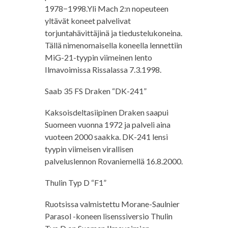
1978−1998.Yli Mach 2:n nopeuteen
yltävät koneet palvelivat
torjuntahävittäjinä ja tiedustelukoneina.
Tällä nimenomaisella koneella lennettiin
MiG-21-tyypin viimeinen lento
Ilmavoimissa Rissalassa 7.3.1998.
Saab 35 FS Draken “DK-241”
Kaksoisdeltasiipinen Draken saapui
Suomeen vuonna 1972 ja palveli aina
vuoteen 2000 saakka. DK-241 lensi
tyypin viimeisen virallisen
palveluslennon Rovaniemellä 16.8.2000.
Thulin Typ D “F1”
Ruotsissa valmistettu Morane-Saulnier
Parasol -koneen lisenssiversio Thulin