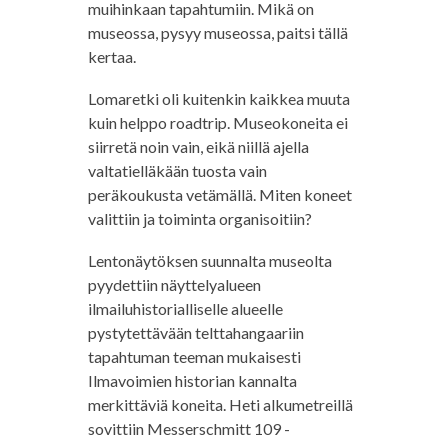
muihinkaan tapahtumiin. Mikä on
museossa, pysyy museossa, paitsi tällä
kertaa.
Lomaretki oli kuitenkin kaikkea muuta
kuin helppo roadtrip. Museokoneita ei
siirretä noin vain, eikä niillä ajella
valtatielläkään tuosta vain
peräkoukusta vetämällä. Miten koneet
valittiin ja toiminta organisoitiin?
Lentonäytöksen suunnalta museolta
pyydettiin näyttelyalueen
ilmailuhistorialliselle alueelle
pystytettävään telttahangaariin
tapahtuman teeman mukaisesti
Ilmavoimien historian kannalta
merkittäviä koneita. Heti alkumetreillä
sovittiin Messerschmitt 109 -