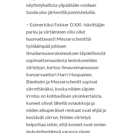
näyttelyhallista ylipäätään voidaan
tuoda ulos järkevillä ponnisteluilla.
− Esimerkiksi Fokker D.XXI -hävittäjän
purku ja siirtäminen olisi ollut
huomattavasti Messerschmittiä
työläämpää johtuen
ilmailumuseorakennuksen täydellisestä
sopimattomuudesta lentokoneiden
siirtelyyn, kertoo Ilmavoimamuseon
konservaattori Harri Huopainen,
Blenheim ja Messerschmitt sopivat
siirrettäväksi, koska niiden siipien
irrotus on kohtuullisen yksinkertaista,
koneet olivat lähellä oviaukkoja ja
niiden alkuperäiset renkaat ovat ehjiä ja
kestävät siirron. Niiden siirtelyä
helpottaa sekin, että koneet ovat omien
laskutelineidensä varassa siiven