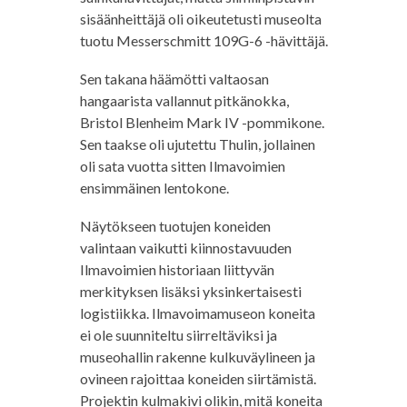
sisäänheittäjä oli oikeutetusti museolta
tuotu Messerschmitt 109G-6 -hävittäjä.
Sen takana häämötti valtaosan
hangaarista vallannut pitkänokka,
Bristol Blenheim Mark IV -pommikone.
Sen taakse oli ujutettu Thulin, jollainen
oli sata vuotta sitten Ilmavoimien
ensimmäinen lentokone.
Näytökseen tuotujen koneiden
valintaan vaikutti kiinnostavuuden
Ilmavoimien historiaan liittyvän
merkityksen lisäksi yksinkertaisesti
logistiikka. Ilmavoimamuseon koneita
ei ole suunniteltu siirreltäviksi ja
museohallin rakenne kulkuväylineen ja
ovineen rajoittaa koneiden siirtämistä.
Projektin kulmakivi olikin, mitä koneita