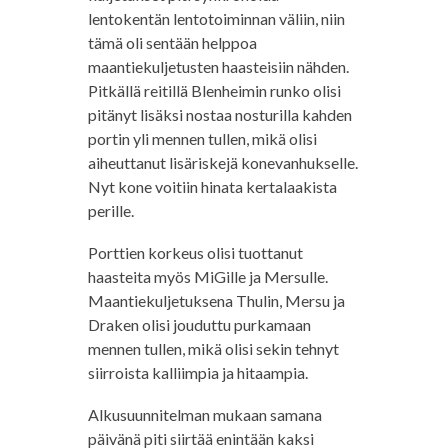
lentokentän lentotoiminnan väliin, niin
tämä oli sentään helppoa
maantiekuljetusten haasteisiin nähden.
Pitkällä reitillä Blenheimin runko olisi
pitänyt lisäksi nostaa nosturilla kahden
portin yli mennen tullen, mikä olisi
aiheuttanut lisäriskejä konevanhukselle.
Nyt kone voitiin hinata kertalaakista
perille.
Porttien korkeus olisi tuottanut
haasteita myös MiGille ja Mersulle.
Maantiekuljetuksena Thulin, Mersu ja
Draken olisi jouduttu purkamaan
mennen tullen, mikä olisi sekin tehnyt
siirroista kalliimpia ja hitaampia.
Alkusuunnitelman mukaan samana
päivänä piti siirtää enintään kaksi