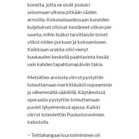
konetta, jotta ne eivät joutuisi
seisomaan ulkona pitkään säiden
armoilla. Kokonaisuudessaan koneiden
kuljetukset olisivat kestäneet viikon per
suunta, mihin lisäksi tarvittaisiin toiset
viikot niiden purkuun ja kokoamiseen.
Kaikkiaan urakka olisi vienyt
kuukauden keskellä paahtavinta kesää
vain kahden tapahtumapäivän takia.
Metsätien ansiosta siirrot pystyttiin
toteuttamaan merkittävästi nopeammin
ja vähemmällä säädöllä. Käytännössä
operaatio pystyttiin toteuttamaan
puolet lyhyemmässä ajassa. Kaikki
siirrot toteutettiin Puolustusvoimien
kalustolla.
− Telttahangaarissa toimiminen oli