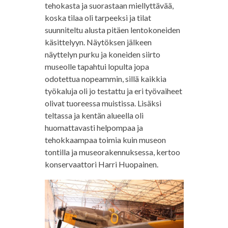
tehokasta ja suorastaan miellyttävää,
koska tilaa oli tarpeeksi ja tilat
suunniteltu alusta pitäen lentokoneiden
käsittelyyn. Näytöksen jälkeen
näyttelyn purku ja koneiden siirto
museolle tapahtui lopulta jopa
odotettua nopeammin, sillä kaikkia
työkaluja oli jo testattu ja eri työvaiheet
olivat tuoreessa muistissa. Lisäksi
teltassa ja kentän alueella oli
huomattavasti helpompaa ja
tehokkaampaa toimia kuin museon
tontilla ja museorakennuksessa, kertoo
konservaattori Harri Huopainen.