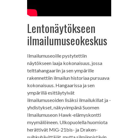
Lentonäytökseen
ilmailumuseokeskus
Ilmailumuseoille pystytettiin
näytökseen laaja kokonaisuus, jossa
telttahangaariin ja sen ympärille
rakennettiin ilmailun historiaa pursuava
kokonaisuus. Hangaarissa ja sen
ympärillä esittäytyivät
ilmailumuseoiden lisäksi ilmailukillat ja -
yhdistykset, näkyvimpänä Suomen
Ilmailumuseon Hawk-elämyskontti
myymälöineen. Ulkopuolella huomiota
herättivät MiG-21bis- ja Draken-
suihkuhävittäjät, mutta silmiinpistävin