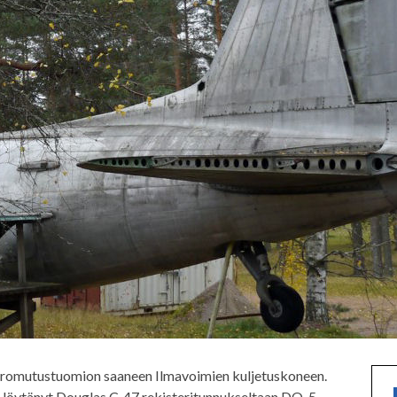
a romutustuomion saaneen Ilmavoimien kuljetuskoneen.
 löytänyt Douglas C-47 rekisteritunnukseltaan DO-5.