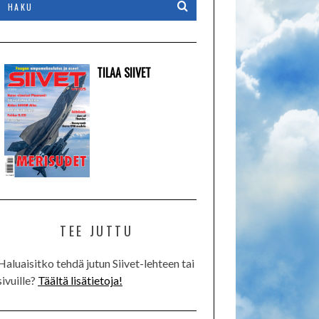
TILAA SIIVET
TEE JUTTU
Haluaisitko tehdä jutun Siivet-lehteen tai
sivuille?
Täältä lisätietoja!