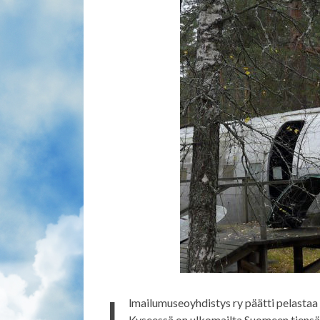
I
lmailumuseoyhdistys ry päätti pelasta
Kyseessä on ulkomailta Suomeen tiensä