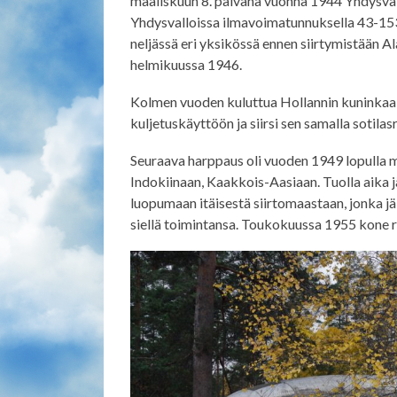
maaliskuun 8. päivänä vuonna 1944 Yhdysvalt
Yhdysvalloissa ilmavoimatunnuksella 43-1532
neljässä eri yksikössä ennen siirtymistään A
helmikuussa 1946.
Kolmen vuoden kuluttua Hollannin kuninkaal
kuljetuskäyttöön ja siirsi sen samalla sotilasr
Seuraava harppaus oli vuoden 1949 lopulla m
Indokiinaan, Kaakkois-Aasiaan. Tuolla aika jä
luopumaan itäisestä siirtomaastaan, jonka j
siellä toimintansa. Toukokuussa 1955 kone r