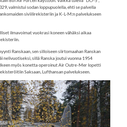
ain 8th Air Forcen käyttöön. Vaikka tuleva ”DO-5”,
9, valmistui sodan loppupuolella, ehti se palvella
lankomaiden siviilirekisteriin ja K-L-M:n palvelukseen
liset ilmavoimat vuokrasi koneen vähäksi aikaa
ekisteriin.
yynti Ranskaan, sen silloiseen siirtomaahan Ranskan
i nelivuotiseksi, sillä Ranska joutui vuonna 1954
älkeen myös konetta operoinut Air Outre-Mer lopetti
ekisteröitiin Saksaan, Lufthansan palvelukseen.