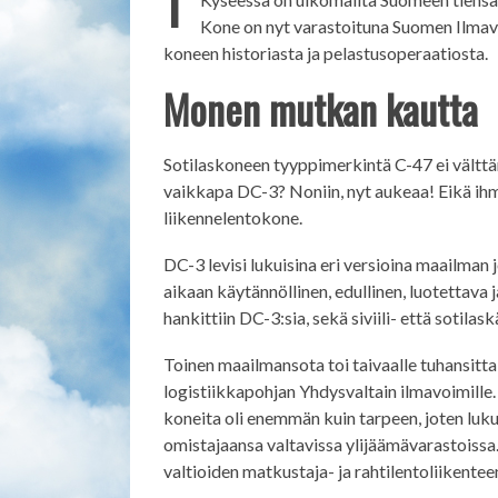
Kone on nyt varastoituna Suomen Ilma
koneen historiasta ja pelastusoperaatiosta.
Monen mutkan kautta
Sotilaskoneen tyyppimerkintä C-47 ei välttäm
vaikkapa DC-3? Noniin, nyt aukeaa! Eikä ih
liikennelentokone.
DC-3 levisi lukuisina eri versioina maailman
aikaan käytännöllinen, edullinen, luotettav
hankittiin DC-3:sia, sekä siviili- että sotilas
Toinen maailmansota toi taivaalle tuhansitta
logistiikkapohjan Yhdysvaltain ilmavoimille
koneita oli enemmän kuin tarpeen, joten luku
omistajaansa valtavissa ylijäämävarastoissa.
valtioiden matkustaja- ja rahtilentoliikentee