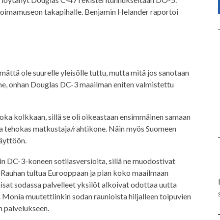
voimamuseon takapihalle. Benjamin Helander raportoi
ättä ole suurelle yleisölle tuttu, mutta mitä jos sanotaan
me, onhan Douglas DC-3 maailman eniten valmistettu
 joka kolkkaan, sillä se oli oikeastaan ensimmäinen samaan
a ja tehokas matkustaja/rahtikone. Näin myös Suomeen
käyttöön.
in DC-3-koneen sotilasversioita, sillä ne muodostivat
. Rauhan tultua Eurooppaan ja pian koko maailmaan
isat sodassa palvelleet yksilöt alkoivat odottaa uutta
 Monia muutettiinkin sodan raunioista hiljalleen toipuvien
n palvelukseen.