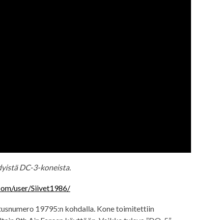
yistä DC-3-koneista.
com/user/Siivet1986/
tusnumero 19795:n kohdalla. Kone toimitettiin