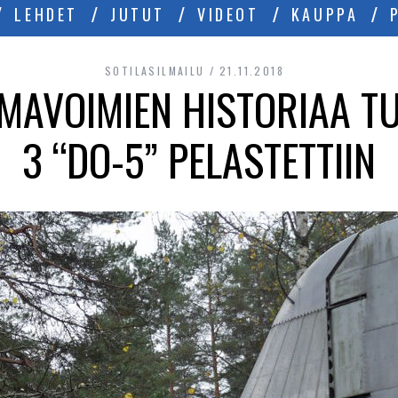
LEHDET
JUTUT
VIDEOT
KAUPPA
SOTILASILMAILU
21.11.2018
LMAVOIMIEN HISTORIAA T
3 “DO-5” PELASTETTIIN