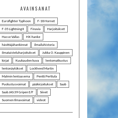
AVAINSANAT
Eurofighter Typhoon
F-18 Hornet
F-35 Lightning II
Finavia
Harjoitukset
Hasse Vallas
HX-hanke
hävittäjähankinnat
ilmailuhistoria
ilmataisteluharjoitukset
Jukka O. Kauppinen
kirjat
Kuukauden kuva
lentomatkustus
lentonäytökset
Lockheed Martin
Malmin lentoasema
Pentti Perttula
Puolustusvoimat
pääkirjoitukset
Saab
Saab JAS 39 Gripen E/F
Siivet
Suomen Ilmavoimat
videot