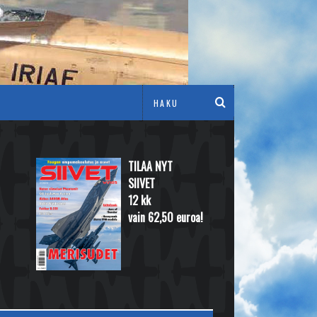
TILAA NYT
SIIVET
12 kk
vain 62,50 euroa!