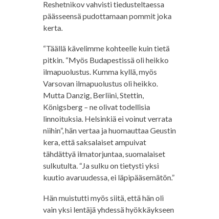
Reshetnikov vahvisti tiedusteltaessa
päässeensä pudottamaan pommit joka
kerta.
“Täällä kävelimme kohteelle kuin tietä
pitkin. “Myös Budapestissä oli heikko
ilmapuolustus. Kumma kyllä, myös
Varsovan ilmapuolustus oli heikko.
Mutta Danzig, Berliini, Stettin,
Königsberg – ne olivat todellisia
linnoituksia. Helsinkiä ei voinut verrata
niihin”, hän vertaa ja huomauttaa Geustin
kera, että saksalaiset ampuivat
tähdättyä ilmatorjuntaa, suomalaiset
sulkutulta. “Ja sulku on tietysti yksi
kuutio avaruudessa, ei läpipääsemätön.”
Hän muistutti myös siitä, että hän oli
vain yksi lentäjä yhdessä hyökkäykseen