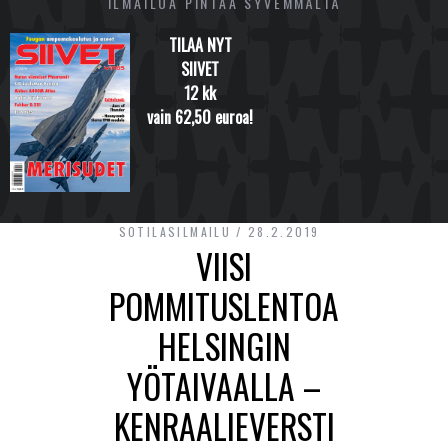
ILMAILUA PINTAA SYVEMMÄLTÄ
TILAA NYT
SIIVET
12 kk
vain 62,50 euroa!
SOTILASILMAILU
28.2.2019
VIISI
POMMITUSLENTOA
HELSINGIN
YÖTAIVAALLA –
KENRAALIEVERSTI