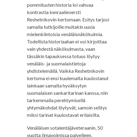
pommitusten historia loi vahvaa
kontrastia kenraalieversti
Reshetnikovin kertomaan. Esitys tarjosi
samalla tutkijoille muitakin uusia
mielenkiintoisia venäläisnäkökulmia.
Todellista historiaahan ei voi kirjoittaa
vain yhdestä näkökulmasta, vaan
tässäkin tapauksessa totuus löytyy
venäläis- ja suomalaistietoja
yhdistelemällä. Vaikka Reshetnikovin
kertoma ei ensi kuulemalta kuulostanut
lainkaan samalta hyväksytyn
suomalaisen sankaritarinan kanssa, niin
tarkemmalla perehtymisellä
yhtymäkohdat löytyvät, samoin selitys
miksi tarinat kuulostavat erilaisilta.
Venäläisen sotalentäjäveteraanin, 50
vuotta Ilmavoimissa palvelleen,