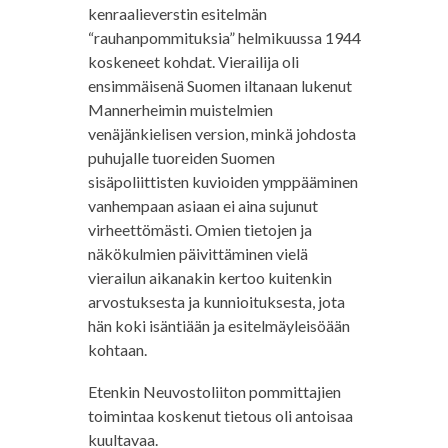
kenraalieverstin esitelmän
“rauhanpommituksia” helmikuussa 1944
koskeneet kohdat. Vierailija oli
ensimmäisenä Suomen iltanaan lukenut
Mannerheimin muistelmien
venäjänkielisen version, minkä johdosta
puhujalle tuoreiden Suomen
sisäpoliittisten kuvioiden ymppääminen
vanhempaan asiaan ei aina sujunut
virheettömästi. Omien tietojen ja
näkökulmien päivittäminen vielä
vierailun aikanakin kertoo kuitenkin
arvostuksesta ja kunnioituksesta, jota
hän koki isäntiään ja esitelmäyleisöään
kohtaan.
Etenkin Neuvostoliiton pommittajien
toimintaa koskenut tietous oli antoisaa
kuultavaa.