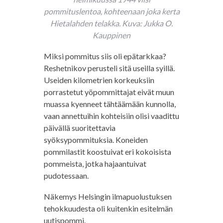
pommituslentoa, kohteenaan joka kerta
Hietalahden telakka. Kuva: Jukka O.
Kauppinen
Miksi pommitus siis oli epätarkkaa?
Reshetnikov perusteli sitä useilla syillä.
Useiden kilometrien korkeuksiin
porrastetut yöpommittajat eivät muun
muassa kyenneet tähtäämään kunnolla,
vaan annettuihin kohteisiin olisi vaadittu
päivällä suoritettavia
syöksypommituksia. Koneiden
pommilastit koostuivat eri kokoisista
pommeista, jotka hajaantuivat
pudotessaan.
Näkemys Helsingin ilmapuolustuksen
tehokkuudesta oli kuitenkin esitelmän
uutispommi.