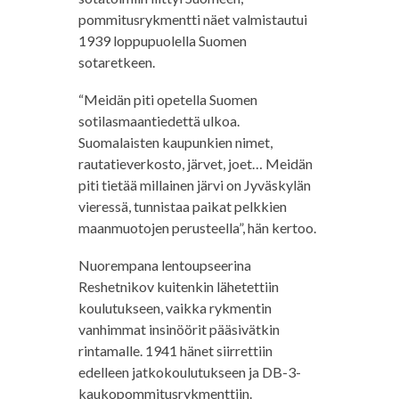
pommitusrykmentti näet valmistautui
1939 loppupuolella Suomen
sotaretkeen.
“Meidän piti opetella Suomen
sotilasmaantiedettä ulkoa.
Suomalaisten kaupunkien nimet,
rautatieverkosto, järvet, joet… Meidän
piti tietää millainen järvi on Jyväskylän
vieressä, tunnistaa paikat pelkkien
maanmuotojen perusteella”, hän kertoo.
Nuorempana lentoupseerina
Reshetnikov kuitenkin lähetettiin
koulutukseen, vaikka rykmentin
vanhimmat insinöörit pääsivätkin
rintamalle. 1941 hänet siirrettiin
edelleen jatkokoulutukseen ja DB-3-
kaukopommitusrykmenttiin.