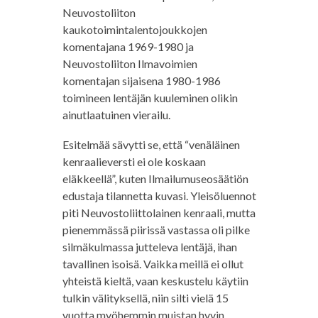
Neuvostoliiton
kaukotoimintalentojoukkojen
komentajana 1969-1980 ja
Neuvostoliiton Ilmavoimien
komentajan sijaisena 1980-1986
toimineen lentäjän kuuleminen olikin
ainutlaatuinen vierailu.
Esitelmää sävytti se, että “venäläinen
kenraalieversti ei ole koskaan
eläkkeellä”, kuten Ilmailumuseosäätiön
edustaja tilannetta kuvasi. Yleisöluennot
piti Neuvostoliittolainen kenraali, mutta
pienemmässä piirissä vastassa oli pilke
silmäkulmassa jutteleva lentäjä, ihan
tavallinen isoisä. Vaikka meillä ei ollut
yhteistä kieltä, vaan keskustelu käytiin
tulkin välityksellä, niin silti vielä 15
vuotta myöhemmin muistan hyvin