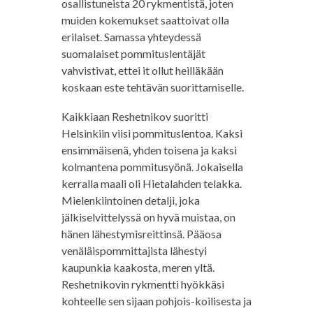
osallistuneista 20 rykmentistä, joten
muiden kokemukset saattoivat olla
erilaiset. Samassa yhteydessä
suomalaiset pommituslentäjät
vahvistivat, ettei it ollut heilläkään
koskaan este tehtävän suorittamiselle.
Kaikkiaan Reshetnikov suoritti
Helsinkiin viisi pommituslentoa. Kaksi
ensimmäisenä, yhden toisena ja kaksi
kolmantena pommitusyönä. Jokaisella
kerralla maali oli Hietalahden telakka.
Mielenkiintoinen detalji, joka
jälkiselvittelyssä on hyvä muistaa, on
hänen lähestymisreittinsä. Pääosa
venäläispommittajista lähestyi
kaupunkia kaakosta, meren yltä.
Reshetnikovin rykmentti hyökkäsi
kohteelle sen sijaan pohjois-koilisesta ja