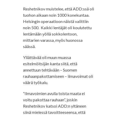
Reshetnikov muistelee, että ADD:ssä oli
tuohon aikaan noin 1000 konekuntaa.
Helsingin operaatioon näistä valittiin
noin 500. Kaikki lentäjät oli koulutettu
lentämään yöllä sokkolentoon,
mittarien varassa, myös huonossa
säässä.
Yllättävää oli muun muassa
esitelmöitsijän kanta siitä, että
annettuun tehtävään – Suomen
rauhaanpakottamiseen – ilmavoimat oli
väärä työkalu.
“Ilmavoimien avulla toista maata ei
voitu pakottaa rauhaan”, joskin
Reshetnikov katsoi ADD:n yltäneen
siinä mielessä tavoitteeseensa, että