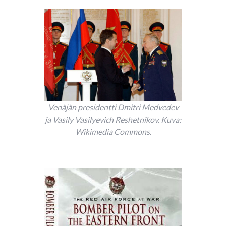
Venäjän presidentti Dmitri Medvedev
ja Vasily Vasilyevich Reshetnikov. Kuva:
Wikimedia Commons.