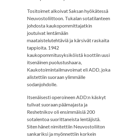
Tositoimet alkoivat Saksan hyökätessä
Neuvostoliittoon. Tukalan sotatilanteen
johdosta kaukopommittajatkin
joutuivat lentämään
maataistelutehtäviä ja kärsivät raskaita
tappioita. 1942
kaukopommitusyksiköistä koottiin uusi
itsenäinen puolustushaara,
Kaukotoimintailmavoimat eli ADD, joka
alistettiin suoraan ylimmälle
sodanjohdolle.
Itsenäisesti operoineen ADD:n käskyt
tulivat suoraan päämajasta ja
Reshetnikov oli ensimmäisiä 200
sotalentoa suorittaneista lentäjistä.
Siten hänet nimitettiin Neuvostoliiton
sankariksi ja myönnettiin korkein