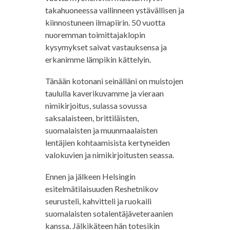
takahuoneessa vallinneen ystävällisen ja
kiinnostuneen ilmapiirin. 50 vuotta
nuoremman toimittajaklopin
kysymykset saivat vastauksensa ja
erkanimme lämpikin kättelyin.
Tänään kotonani seinälläni on muistojen
taululla kaverikuvamme ja vieraan
nimikirjoitus, sulassa sovussa
saksalaisteen, brittiläisten,
suomalaisten ja muunmaalaisten
lentäjien kohtaamisista kertyneiden
valokuvien ja nimikirjoitusten seassa.
Ennen ja jälkeen Helsingin
esitelmätilaisuuden Reshetnikov
seurusteli, kahvitteli ja ruokaili
suomalaisten sotalentäjäveteraanien
kanssa. Jälkikäteen hän totesikin