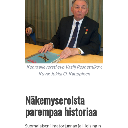
Kenraalieversti evp Vasilj Reshetnikov.
Kuva: Jukka O. Kauppinen
Näkemyseroista
parempaa historiaa
Suomalaisen ilmatorjunnan ja Helsingin