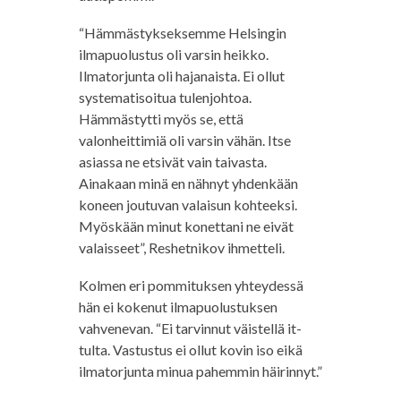
“Hämmästykseksemme Helsingin
ilmapuolustus oli varsin heikko.
Ilmatorjunta oli hajanaista. Ei ollut
systematisoitua tulenjohtoa.
Hämmästytti myös se, että
valonheittimiä oli varsin vähän. Itse
asiassa ne etsivät vain taivasta.
Ainakaan minä en nähnyt yhdenkään
koneen joutuvan valaisun kohteeksi.
Myöskään minut konettani ne eivät
valaisseet”, Reshetnikov ihmetteli.
Kolmen eri pommituksen yhteydessä
hän ei kokenut ilmapuolustuksen
vahvenevan. “Ei tarvinnut väistellä it-
tulta. Vastustus ei ollut kovin iso eikä
ilmatorjunta minua pahemmin häirinnyt.”