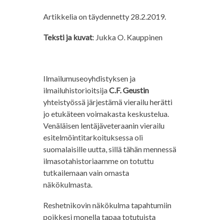
Artikkelia on täydennetty 28.2.2019.
Teksti ja kuvat
: Jukka O. Kauppinen
Ilmailumuseoyhdistyksen ja
ilmailuhistorioitsija
C.F. Geustin
yhteistyössä järjestämä vierailu herätti
jo etukäteen voimakasta keskustelua.
Venäläisen lentäjäveteraanin vierailu
esitelmöintitarkoituksessa oli
suomalaisille uutta, sillä tähän mennessä
ilmasotahistoriaamme on totuttu
tutkailemaan vain omasta
näkökulmasta.
Reshetnikovin näkökulma tapahtumiin
poikkesi monella tapaa totutuista