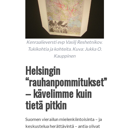
Kenraalieversti evp Vasilj Reshetnikov.
Tukikohtia ja kohteita. Kuva: Jukka O.
Kauppinen
Helsingin
“rauhanpommitukset”
– kävelimme kuin
tietä pitkin
Suomen vierailun mielenkiintoisinta – ja
keskustelua herättävintä – antia olivat