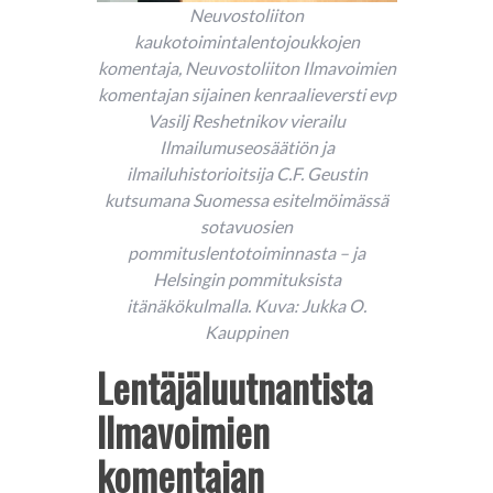
Neuvostoliiton
kaukotoimintalentojoukkojen
komentaja, Neuvostoliiton Ilmavoimien
komentajan sijainen kenraalieversti evp
Vasilj Reshetnikov vierailu
Ilmailumuseosäätiön ja
ilmailuhistorioitsija C.F. Geustin
kutsumana Suomessa esitelmöimässä
sotavuosien
pommituslentotoiminnasta – ja
Helsingin pommituksista
itänäkökulmalla. Kuva: Jukka O.
Kauppinen
Lentäjäluutnantista
Ilmavoimien
komentajan