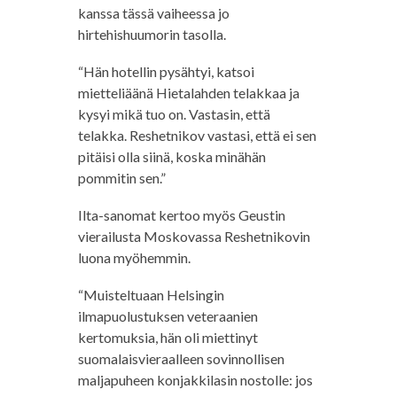
kanssa tässä vaiheessa jo
hirtehishuumorin tasolla.
“Hän hotellin pysähtyi, katsoi
mietteliäänä Hietalahden telakkaa ja
kysyi mikä tuo on. Vastasin, että
telakka. Reshetnikov vastasi, että ei sen
pitäisi olla siinä, koska minähän
pommitin sen.”
Ilta-sanomat kertoo myös Geustin
vierailusta Moskovassa Reshetnikovin
luona myöhemmin.
“Muisteltuaan Helsingin
ilmapuolustuksen veteraanien
kertomuksia, hän oli miettinyt
suomalaisvieraalleen sovinnollisen
maljapuheen konjakkilasin nostolle: jos