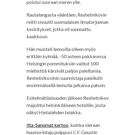
poistui suoraan meren ylle.
Rautalangasta vääntäen, Reshetnikovin
reitti sivuutti suomalaisen ilmatorjunnan
keskitykset, jotka oli suunnattu
kaakkoon.
Hän muisteli lennoilla olleen myös
erittäin kylmää. -50 asteen pakkasessa
Helsingin pommituksiin valitut 500
miehistöä kärsivät paljon paleltumia.
Reshetnikovinin suunnistaja palellutti
ensimmäisellä lennolla jalkansa pahoin.
Esitelmätilaisuuden jälkeen Reshetnikov
majoittui helsinkiläiseen hotelliin, josta
näkyi Hietalahden telakka.
Ilta-Sanomat kertoo
, kuinka vieraan
huumorintaju pulppusi C.F. Geustin