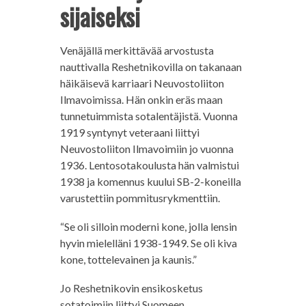
sijaiseksi
Venäjällä merkittävää arvostusta
nauttivalla Reshetnikovilla on takanaan
häikäisevä karriaari Neuvostoliiton
Ilmavoimissa. Hän onkin eräs maan
tunnetuimmista sotalentäjistä. Vuonna
1919 syntynyt veteraani liittyi
Neuvostoliiton Ilmavoimiin jo vuonna
1936. Lentosotakoulusta hän valmistui
1938 ja komennus kuului SB-2-koneilla
varustettiin pommitusrykmenttiin.
“Se oli silloin moderni kone, jolla lensin
hyvin mielelläni 1938-1949. Se oli kiva
kone, tottelevainen ja kaunis.”
Jo Reshetnikovin ensikosketus
sotatoimiin liittyi Suomeen,