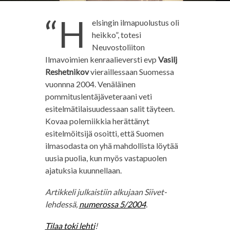
“H
elsingin ilmapuolustus oli
heikko”, totesi
Neuvostoliiton
Ilmavoimien kenraalieversti evp
Vasilj
Reshetnikov
vieraillessaan Suomessa
vuonnna 2004. Venäläinen
pommituslentäjäveteraani veti
esitelmätilaisuudessaan salit täyteen.
Kovaa polemiikkia herättänyt
esitelmöitsijä osoitti, että Suomen
ilmasodasta on yhä mahdollista löytää
uusia puolia, kun myös vastapuolen
ajatuksia kuunnellaan.
Artikkeli julkaistiin alkujaan Siivet-
lehdessä,
numerossa 5/2004
.
Tilaa toki lehti
!