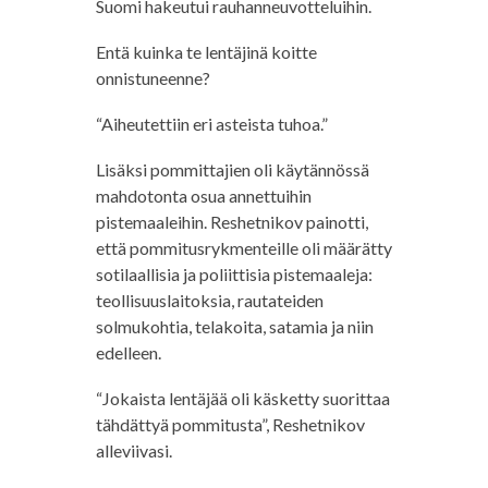
Suomi hakeutui rauhanneuvotteluihin.
Entä kuinka te lentäjinä koitte
onnistuneenne?
“Aiheutettiin eri asteista tuhoa.”
Lisäksi pommittajien oli käytännössä
mahdotonta osua annettuihin
pistemaaleihin. Reshetnikov painotti,
että pommitusrykmenteille oli määrätty
sotilaallisia ja poliittisia pistemaaleja:
teollisuuslaitoksia, rautateiden
solmukohtia, telakoita, satamia ja niin
edelleen.
“Jokaista lentäjää oli käsketty suorittaa
tähdättyä pommitusta”, Reshetnikov
alleviivasi.