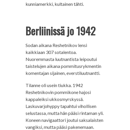
kunniamerkki, kultainen tähti.
Berliinissä jo 1942
Sodan aikana Reshetnikov lensi
kaikkiaan 307 sotalentoa.
Nuoremmasta luutnantista leipoutui
taistelujen aikana pommitusrykmentin
komentajan sijainen, everstiluutnantti.
Tilanne oli usein tiukka. 1942
Reshetnikovin pommikone hajosi
kappaleiksi ukkosmyrskyssä.
Laskuvarjohyppy tapahtui vihollisen
selustassa, mutta hän pääsi rintaman yli.
Koneen navigaattori joutui saksalaisten
vangiksi, mutta pääsi pakenemaan.