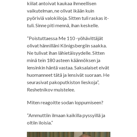
kiilat antoivat kaukaa ihmeellisen
vaikutelman, ne olivat ikään kuin
pyöriviä valokiiloja. Sitten tuli raskas it-
tuli. Sinne piti mennä, ihan keskelle.
“Poistuttaessa Me 110 -yöhävittäjät
olivat hännilläni Königsbergiin saakka.
Ne tulivat ihan lähietäisyydelle. Sitten
minä tein 180 asteen käännöksen ja
lensinkin häntä vastaa. Saksalaiset eivät
huomanneet tätä ja lensivät suoraan. He
seurasivat pakoputkiston lieskoja”,
Reshetnikov muistelee.
Miten reagoitte sodan loppumiseen?
“Ammuttiin ilmaan kaikilla pyssyillä ja
oltiin iloisia.”