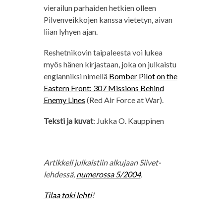
vierailun parhaiden hetkien olleen
Pilvenveikkojen kanssa vietetyn, aivan
liian lyhyen ajan.
Reshetnikovin taipaleesta voi lukea
myös hänen kirjastaan, joka on julkaistu
englanniksi nimellä
Bomber Pilot on the
Eastern Front: 307 Missions Behind
Enemy Lines
(Red Air Force at War).
Teksti ja kuvat
: Jukka O. Kauppinen
Artikkeli julkaistiin alkujaan Siivet-
lehdessä,
numerossa 5/2004
.
Tilaa toki lehti
!