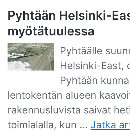
Pyhtään Helsinki-Eas
myötätuulessa
Pyhtäälle suunn
Helsinki-East,
Pyhtään kunnan
lentokentän alueen kaavoi
rakennusluvista saivat het
toimialalla, kun …
Jatka ar