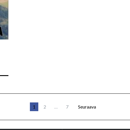
1
2
…
7
Seuraava