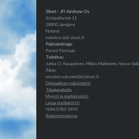
Siivet - JFI Airshow Oy
Kotipellontie 11
38800 Jämijärvi
Finland
toimitus (ät) siivet.fi
Päätoimittaja:
Pentti Perttula
Toimitus:
Jukka O. Kauppinen, Mikko Maliniemi, Hasse Vall
Äikäs
etunimi.sukunimi(ät)siivet.fi
Digitaalinen näköislehti
Tilaajapalvelu
Myynti ja markkinointi:
Lataa mediakortti
ISSN 0783-2990
Rekisteriseloste