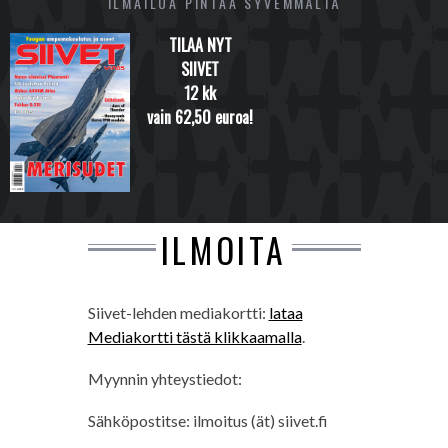
ILMAILUA PINTAA SYVEMMÄLTÄ
TILAA NYT
SIIVET
12 kk
vain 62,50 euroa!
ILMOITA
Siivet-lehden mediakortti:
lataa
Mediakortti tästä klikkaamalla
.
Myynnin yhteystiedot:
Sähköpostitse: ilmoitus (ät) siivet.fi