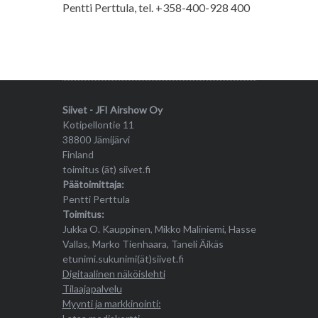
Pentti Perttula, tel. +358-400-928 400
Siivet - JFI Airshow Oy
Kotipellontie 11
38800 Jämijärvi
Finland
toimitus (ät) siivet.fi
Päätoimittaja:
Pentti Perttula
Toimitus:
Jukka O. Kauppinen, Mikko Maliniemi, Hasse
Vallas, Marko Tienhaara, Taneli Äikäs
etunimi.sukunimi(ät)siivet.fi
Digitaalinen näköislehti
Tilaajapalvelu
Myynti ja markkinointi: