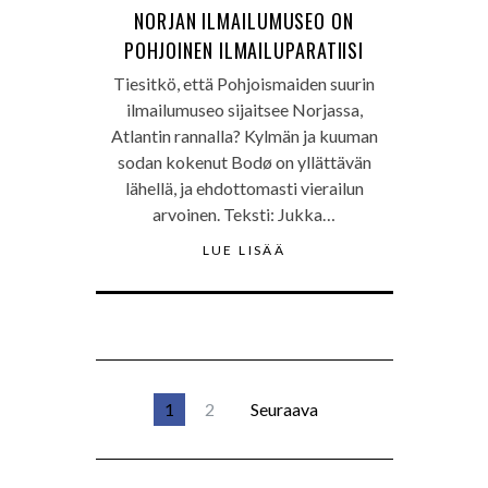
NORJAN ILMAILUMUSEO ON
POHJOINEN ILMAILUPARATIISI
Tiesitkö, että Pohjoismaiden suurin
ilmailumuseo sijaitsee Norjassa,
Atlantin rannalla? Kylmän ja kuuman
sodan kokenut Bodø on yllättävän
lähellä, ja ehdottomasti vierailun
arvoinen. Teksti: Jukka…
LUE LISÄÄ
1
2
Seuraava