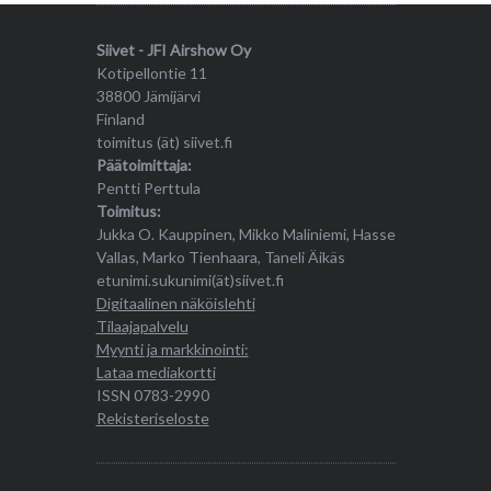
Siivet - JFI Airshow Oy
Kotipellontie 11
38800 Jämijärvi
Finland
toimitus (ät) siivet.fi
Päätoimittaja:
Pentti Perttula
Toimitus:
Jukka O. Kauppinen, Mikko Maliniemi, Hasse
Vallas, Marko Tienhaara, Taneli Äikäs
etunimi.sukunimi(ät)siivet.fi
Digitaalinen näköislehti
Tilaajapalvelu
Myynti ja markkinointi:
Lataa mediakortti
ISSN 0783-2990
Rekisteriseloste