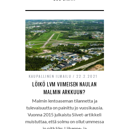
KAUPALLINEN ILMAILU
22.2.2021
LÖIKÖ LVM VIIMEISEN NAULAN
MALMIN ARKKUUN?
Malmin lentoaseman tilannetta ja
tulevaisuutta on painittu jo vuosikausia.
Vuonna 2015 julkaistu Siivet-artikkeli
muistuttaa, että solmu on ollut ummessa
jo pitkään: Liikenne- ja