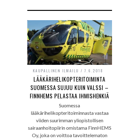
KAUPALLINEN ILMAILU
7.6.2018
LÄÄKÄRIHELIKOPTERITOIMINTA
SUOMESSA SUJUU KUIN VALSSI –
FINNHEMS PELASTAA IHMISHENKIÄ
Suomessa
lääkärihelikopteritoiminnasta vastaa
viiden suurimman yliopistollisen
sairaanhoitopiirin omistama FinnHEMS
Oy, joka on voittoa tavoittelematon