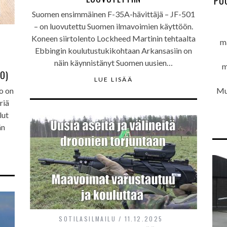
PU
Suomen ensimmäinen F-35A-hävittäjä – JF-501
– on luovutettu Suomen ilmavoimien käyttöön.
Koneen siirtolento Lockheed Martinin tehtaalta
m
N
Ebbingin koulutustukikohtaan Arkansasiin on
näin käynnistänyt Suomen uusien…
m
O)
LUE LISÄÄ
io on
Mu
riä
lut
än
SOTILASILMAILU
11.12.2025