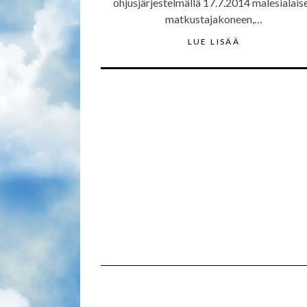
ohjusjärjestelmällä 17.7.2014 malesialais
matkustajakoneen,…
LUE LISÄÄ