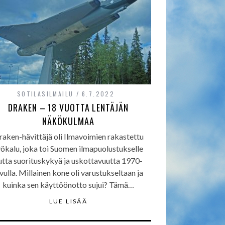
SOTILASILMAILU
6.7.2022
DRAKEN – 18 VUOTTA LENTÄJÄN
NÄKÖKULMAA
raken-hävittäjä oli Ilmavoimien rakastettu
yökalu, joka toi Suomen ilmapuolustukselle
utta suorituskykyä ja uskottavuutta 1970-
vulla. Millainen kone oli varustukseltaan ja
kuinka sen käyttöönotto sujui? Tämä…
LUE LISÄÄ