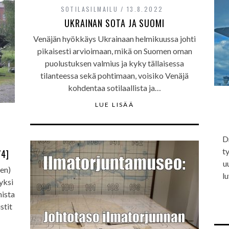
SOTILASILMAILU
13.8.2022
UKRAINAN SOTA JA SUOMI
Venäjän hyökkäys Ukrainaan helmikuussa johti
pikaisesti arvioimaan, mikä on Suomen oman
puolustuksen valmius ja kyky tällaisessa
tilanteessa sekä pohtimaan, voisiko Venäjä
kohdentaa sotilaallista ja…
LUE LISÄÄ
D
t
/4]
u
nen)
lu
yksi
ista
stit