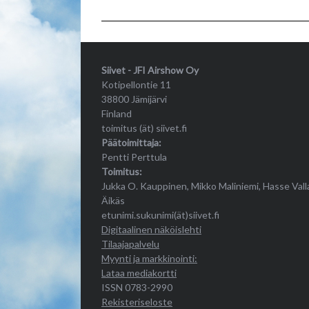
Siivet - JFI Airshow Oy
Kotipellontie 11
38800 Jämijärvi
Finland
toimitus (ät) siivet.fi
Päätoimittaja:
Pentti Perttula
Toimitus:
Jukka O. Kauppinen, Mikko Maliniemi, Hasse Vall
Äikäs
etunimi.sukunimi(ät)siivet.fi
Digitaalinen näköislehti
Tilaajapalvelu
Myynti ja markkinointi:
Lataa mediakortti
ISSN 0783-2990
Rekisteriseloste