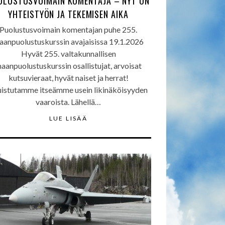
OLUSTUSVOIMAIN KOMENTAJA – NYT ON
YHTEISTYÖN JA TEKEMISEN AIKA
Puolustusvoimain komentajan puhe 255.
aanpuolustuskurssin avajaisissa 19.1.2026
Hyvät 255. valtakunnallisen
aanpuolustuskurssin osallistujat, arvoisat
kutsuvieraat, hyvät naiset ja herrat!
istutamme itseämme usein likinäköisyyden
vaaroista. Lähellä…
LUE LISÄÄ