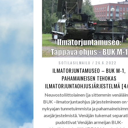
SOTILASILMAILU
26.6.2022
ILMATORJUNTAMUSEO – BUK M-1,
PAHAMAINEISEN TEHOKAS
ILMATORJUNTAOHJUSJÄRJESTELMÄ [4
Neuvostoliittolainen (ja sittemmin venäläi
BUK –ilmatorjuntaohjus järjestelmineen on 
nykyajan tunnetuimmista ja pahamaineisimm
asejärjestelmistä. Venäjän tukemat separati
pudottivat Venäjän armeijan BUK-