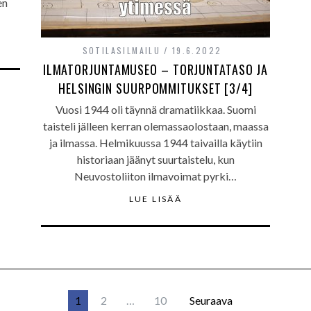
en
SOTILASILMAILU
19.6.2022
ILMATORJUNTAMUSEO – TORJUNTATASO JA
HELSINGIN SUURPOMMITUKSET [3/4]
Vuosi 1944 oli täynnä dramatiikkaa. Suomi
taisteli jälleen kerran olemassaolostaan, maassa
ja ilmassa. Helmikuussa 1944 taivailla käytiin
historiaan jäänyt suurtaistelu, kun
Neuvostoliiton ilmavoimat pyrki…
LUE LISÄÄ
1
2
…
10
Seuraava