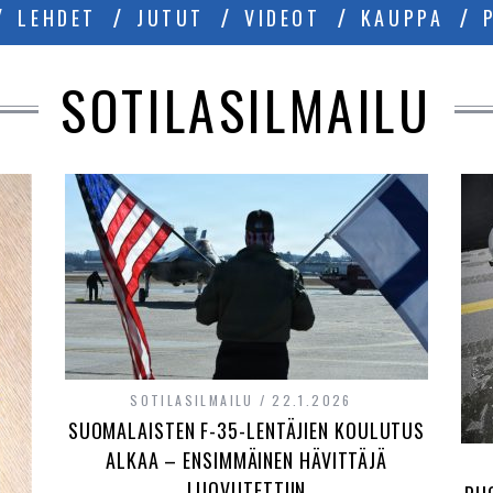
LEHDET
JUTUT
VIDEOT
KAUPPA
SOTILASILMAILU
SOTILASILMAILU
22.1.2026
SUOMALAISTEN F-35-LENTÄJIEN KOULUTUS
ALKAA – ENSIMMÄINEN HÄVITTÄJÄ
LUOVUTETTIIN