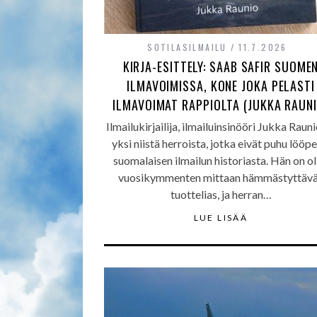
SOTILASILMAILU
11.7.2026
KIRJA-ESITTELY: SAAB SAFIR SUOME
ILMAVOIMISSA, KONE JOKA PELASTI
ILMAVOIMAT RAPPIOLTA (JUKKA RAUNI
Ilmailukirjailija, ilmailuinsinööri Jukka Raun
yksi niistä herroista, jotka eivät puhu lööpe
suomalaisen ilmailun historiasta. Hän on ol
vuosikymmenten mittaan hämmästyttäv
tuottelias, ja herran…
LUE LISÄÄ