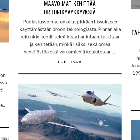
MAAVOIMAT KEHITTÄÄ
DROONIKYVYKKYYKSIÄ
Puolustusvoimat on ollut pitkään hissukseen
käyttämästään drooniteknologiasta. Pinnan alla
TAH
kuitenkin kuplii: tekniikkaa hankitaan, tutkitaan
ja kehitetään, minkä lisäksi sekä omaa
henkilöstöä että varusmiehiä koulutetaan….
h
LUE LISÄÄ
len
199
 on
essa
ti
se…