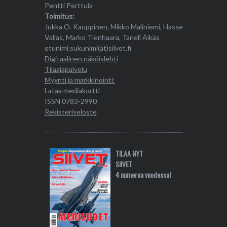
Pentti Perttula
Toimitus:
Jukka O. Kauppinen, Mikko Maliniemi, Hasse
Vallas, Marko Tienhaara, Taneli Äikäs
etunimi.sukunimi(ät)siivet.fi
Digitaalinen näköislehti
Tilaajapalvelu
Myynti ja markkinointi:
Lataa mediakortti
ISSN 0783-2990
Rekisteriseloste
TILAA NYT
SIIVET
4 numeroa vuodessa!