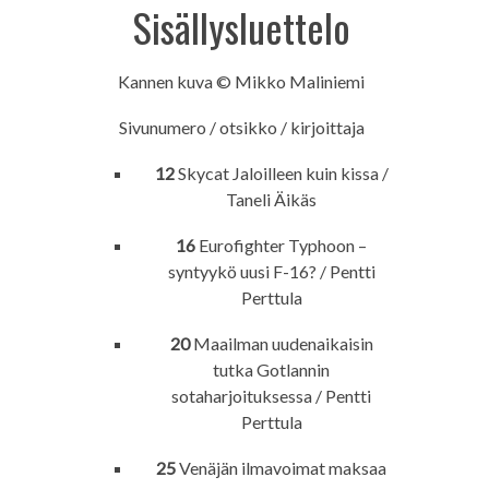
Sisällysluettelo
Kannen kuva © Mikko Maliniemi
Sivunumero / otsikko / kirjoittaja
12
Skycat Jaloilleen kuin kissa /
Taneli Äikäs
16
Eurofighter Typhoon –
syntyykö uusi F-16? / Pentti
Perttula
20
Maailman uudenaikaisin
tutka Gotlannin
sotaharjoituksessa / Pentti
Perttula
25
Venäjän ilmavoimat maksaa