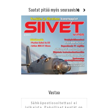
Saatat pitää myös seuraavista
Vastaa
Sähköpostiosoitettasi ei
4/2025
julkaista.
Pakolliset kentät on