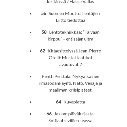
keskiössä / Hasse Vallas
56
Suomen Moottorilentäjien
Liitto tiedottaa
58
Lentotekniikkaa: “Taivaan
kirppu” – entisajan ultra
62
Kirjaesittelyssä Jean-Pierre
Otelli: Mustat laatikot
avautuvat 2
Pentti Perttula: Nykyaikainen
ilmasodankäynti. Nato, Venäjä ja
maailman kriisipisteet.
64
Kuvaplatta
66
Jaskan päiväkirjasta:
Sotilaat siviilien seassa