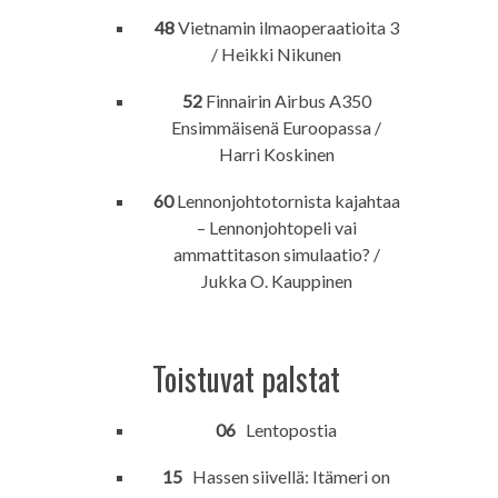
48
Vietnamin ilmaoperaatioita 3
/ Heikki Nikunen
52
Finnairin Airbus A350
Ensimmäisenä Euroopassa /
Harri Koskinen
60
Lennonjohtotornista kajahtaa
– Lennonjohtopeli vai
ammattitason simulaatio? /
Jukka O. Kauppinen
Toistuvat palstat
06
Lentopostia
15
Hassen siivellä: Itämeri on