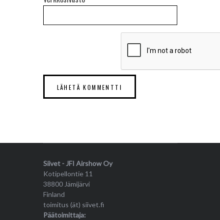
Siivet - JFI Airshow Oy
Kotipellontie 11
38800 Jämijärvi
Finland
toimitus (ät) siivet.fi
Päätoimittaja: