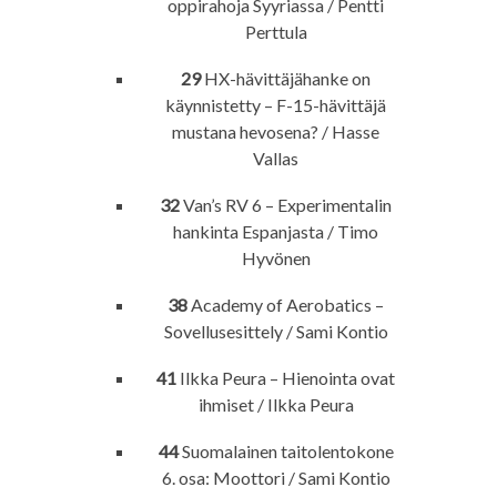
oppirahoja Syyriassa / Pentti
Perttula
29
HX-hävittäjähanke on
käynnistetty – F-15-hävittäjä
mustana hevosena? / Hasse
Vallas
32
Van’s RV 6 – Experimentalin
hankinta Espanjasta / Timo
Hyvönen
38
Academy of Aerobatics –
Sovellusesittely / Sami Kontio
41
Ilkka Peura – Hienointa ovat
ihmiset / Ilkka Peura
44
Suomalainen taitolentokone
6. osa: Moottori / Sami Kontio