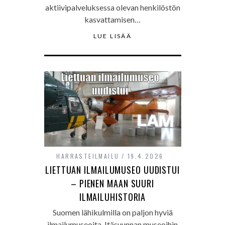
aktiivipalveluksessa olevan henkilöstön
kasvattamisen…
LUE LISÄÄ
HARRASTEILMAILU
19.4.2026
LIETTUAN ILMAILUMUSEO UUDISTUI
– PIENEN MAAN SUURI
ILMAILUHISTORIA
Suomen lähikulmilla on paljon hyviä
ilmailumuseoita. Itäsuunnan museoihin