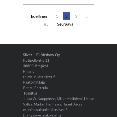
Edellinen
1
2
3
…
85
Seuraava
Siivet - JFI Airshow Oy
Kotipellontie 11
38800 Jämijärvi
Finland
toimitus (ät) siivet.fi
Päätoimittaja:
Pentti Perttula
Toimitus:
Jukka O. Kauppinen, Mikko Maliniemi, Hasse
Vallas, Marko Tienhaara, Taneli Äikäs
etunimi.sukunimi(ät)siivet.fi
Digitaalinen näköislehti