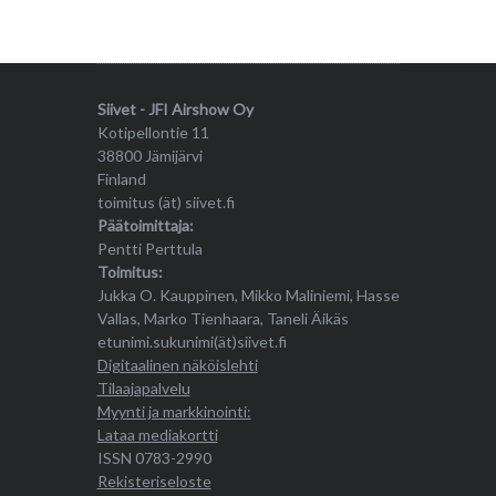
Siivet - JFI Airshow Oy
Kotipellontie 11
38800 Jämijärvi
Finland
toimitus (ät) siivet.fi
Päätoimittaja:
Pentti Perttula
Toimitus:
Jukka O. Kauppinen, Mikko Maliniemi, Hasse
Vallas, Marko Tienhaara, Taneli Äikäs
etunimi.sukunimi(ät)siivet.fi
Digitaalinen näköislehti
Tilaajapalvelu
Myynti ja markkinointi:
Lataa mediakortti
ISSN 0783-2990
Rekisteriseloste