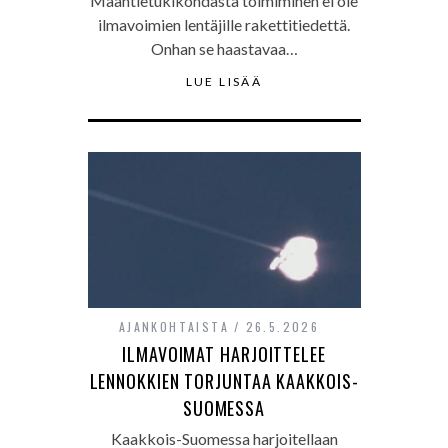
Maantietukikohdasta toimiminen ei ole
ilmavoimien lentäjille rakettitiedettä.
Onhan se haastavaa…
LUE LISÄÄ
AJANKOHTAISTA
26.5.2026
ILMAVOIMAT HARJOITTELEE
LENNOKKIEN TORJUNTAA KAAKKOIS-
SUOMESSA
Kaakkois-Suomessa harjoitellaan