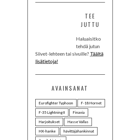
TEE
JUTTU
Haluaisitko
tehdä jutun
Siivet-lehteen tai sivuille?
Täältä
lisätietoja!
AVAINSANAT
Eurofighter Typhoon
F-18 Hornet
F-35 Lightning II
Finavia
Harjoitukset
Hasse Vallas
HX-hanke
hävittäjähankinnat