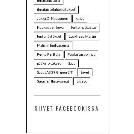
ilmailuhistoria
ilmataisteluharjoitukset
Jukka O. Kauppinen
kirjat
Kuukauden kuva
lentomatkustus
lentonäytökset
Lockheed Martin
Malmin lentoasema
Pentti Perttula
Puolustusvoimat
pääkirjoitukset
Saab
Saab JAS 39 Gripen E/F
Siivet
Suomen Ilmavoimat
videot
SIIVET FACEBOOKISSA