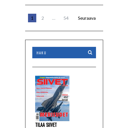
1
2
…
54
Seuraava
TILAA SIIVET