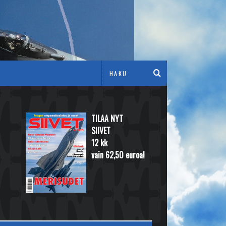
TILAA NYT
SIIVET
12 kk
vain 62,50 euroa!