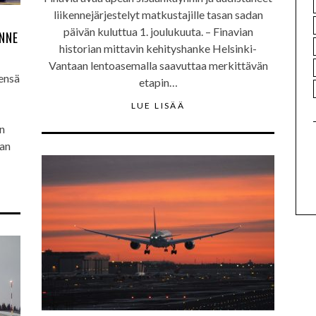
liikennejärjestelyt matkustajille tasan sadan
päivän kuluttua 1. joulukuuta. – Finavian
NNE
historian mittavin kehityshanke Helsinki-
Vantaan lentoasemalla saavuttaa merkittävän
ensä
etapin…
LUE LISÄÄ
n
aan