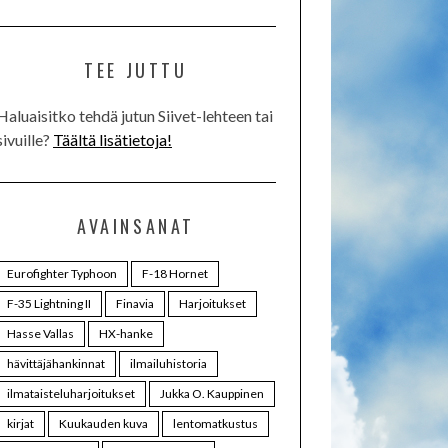
TEE JUTTU
Haluaisitko tehdä jutun Siivet-lehteen tai
sivuille?
Täältä lisätietoja!
AVAINSANAT
Eurofighter Typhoon
F-18 Hornet
F-35 Lightning II
Finavia
Harjoitukset
Hasse Vallas
HX-hanke
hävittäjähankinnat
ilmailuhistoria
ilmataisteluharjoitukset
Jukka O. Kauppinen
kirjat
Kuukauden kuva
lentomatkustus