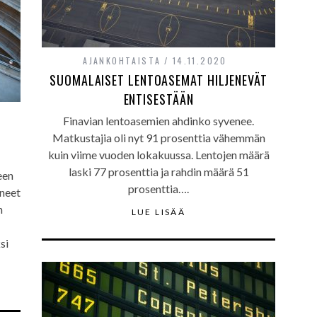
AJANKOHTAISTA
14.11.2020
SUOMALAISET LENTOASEMAT HILJENEVÄT
ENTISESTÄÄN
Finavian lentoasemien ahdinko syvenee.
A
Matkustajia oli nyt 91 prosenttia vähemmän
kuin viime vuoden lokakuussa. Lentojen määrä
laski 77 prosenttia ja rahdin määrä 51
een
prosenttia….
äneet
n
LUE LISÄÄ
si