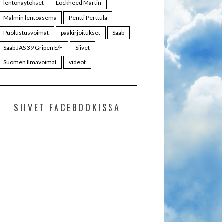
lentonäytökset
Lockheed Martin
Malmin lentoasema
Pentti Perttula
Puolustusvoimat
pääkirjoitukset
Saab
Saab JAS 39 Gripen E/F
Siivet
Suomen Ilmavoimat
videot
SIIVET FACEBOOKISSA