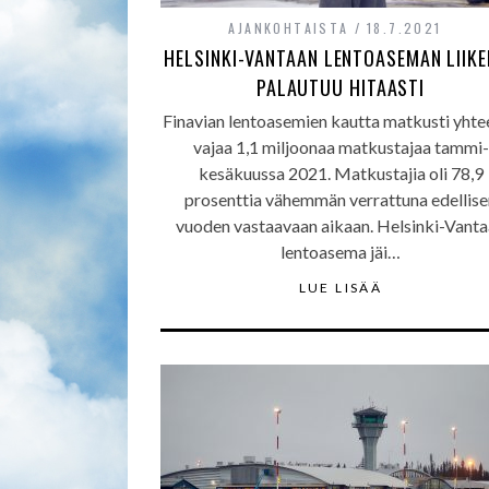
AJANKOHTAISTA
18.7.2021
HELSINKI-VANTAAN LENTOASEMAN LIIKE
PALAUTUU HITAASTI
Finavian lentoasemien kautta matkusti yhte
vajaa 1,1 miljoonaa matkustajaa tammi-
kesäkuussa 2021. Matkustajia oli 78,9
prosenttia vähemmän verrattuna edellise
vuoden vastaavaan aikaan. Helsinki-Vant
lentoasema jäi…
LUE LISÄÄ