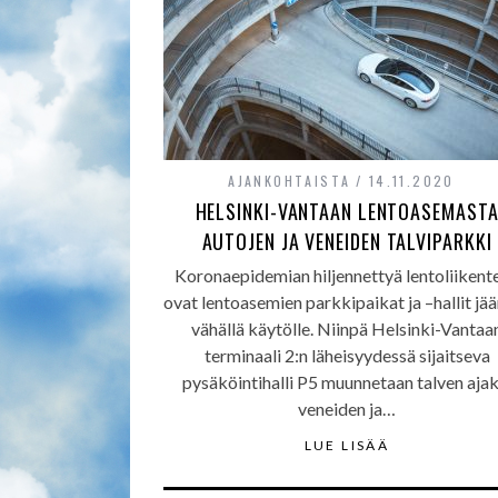
AJANKOHTAISTA
14.11.2020
HELSINKI-VANTAAN LENTOASEMAST
AUTOJEN JA VENEIDEN TALVIPARKKI
Koronaepidemian hiljennettyä lentoliikent
ovat lentoasemien parkkipaikat ja –hallit jä
vähällä käytölle. Niinpä Helsinki-Vantaa
terminaali 2:n läheisyydessä sijaitseva
pysäköintihalli P5 muunnetaan talven ajak
veneiden ja…
LUE LISÄÄ