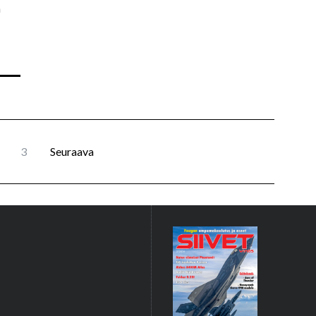
n
3
Seuraava