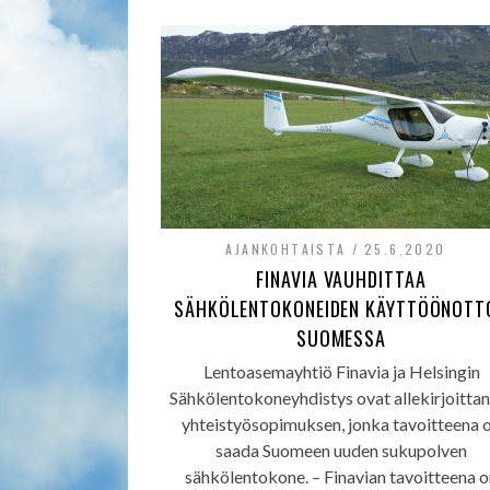
AJANKOHTAISTA
25.6.2020
FINAVIA VAUHDITTAA
SÄHKÖLENTOKONEIDEN KÄYTTÖÖNOTT
SUOMESSA
Lentoasemayhtiö Finavia ja Helsingin
Sähkölentokoneyhdistys ovat allekirjoitta
yhteistyösopimuksen, jonka tavoitteena 
saada Suomeen uuden sukupolven
sähkölentokone. – Finavian tavoitteena 