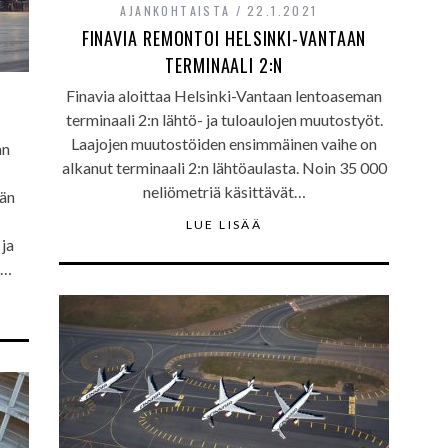
AJANKOHTAISTA
22.1.2021
FINAVIA REMONTOI HELSINKI-VANTAAN
TERMINAALI 2:N
Finavia aloittaa Helsinki-Vantaan lentoaseman
terminaali 2:n lähtö- ja tuloaulojen muutostyöt.
Laajojen muutostöiden ensimmäinen vaihe on
an
alkanut terminaali 2:n lähtöaulasta. Noin 35 000
neliömetriä käsittävät…
län
LUE LISÄÄ
 ja
n…