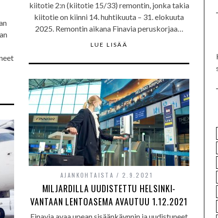
kiitotie 2:n (kiitotie 15/33) remontin, jonka takia
kiitotie on kiinni 14. huhtikuuta – 31. elokuuta
an
2025. Remontin aikana Finavia peruskorjaa…
jan
LUE LISÄÄ
neet
AJANKOHTAISTA
2.9.2021
MILJARDILLA UUDISTETTU HELSINKI-
VANTAAN LENTOASEMA AVAUTUU 1.12.2021
Finavia avaa upean sisäänkäynnin ja uudistuneet