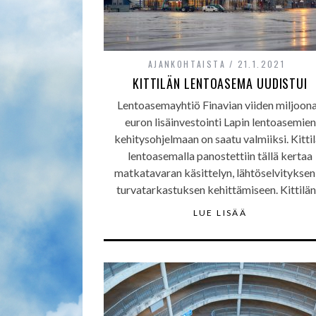
AJANKOHTAISTA
21.1.2021
KITTILÄN LENTOASEMA UUDISTUI
Lentoasemayhtiö Finavian viiden miljoon
euron lisäinvestointi Lapin lentoasemien
kehitysohjelmaan on saatu valmiiksi. Kitti
lentoasemalla panostettiin tällä kertaa
matkatavaran käsittelyn, lähtöselvityksen
turvatarkastuksen kehittämiseen. Kittilä
LUE LISÄÄ