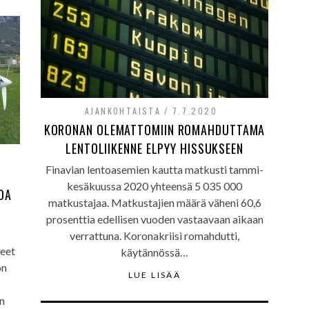
AJANKOHTAISTA
7.7.2020
KORONAN OLEMATTOMIIN ROMAHDUTTAMA
LENTOLIIKENNE ELPYY HISSUKSEEN
Finavian lentoasemien kautta matkusti tammi-
kesäkuussa 2020 yhteensä 5 035 000
OA
matkustajaa. Matkustajien määrä väheni 60,6
prosenttia edellisen vuoden vastaavaan aikaan
verrattuna. Koronakriisi romahdutti,
neet
käytännössä…
on
LUE LISÄÄ
on