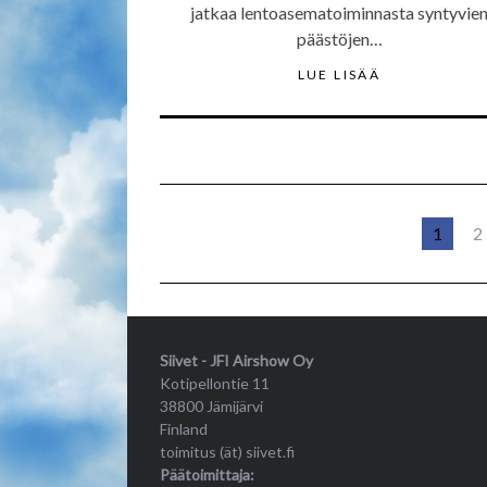
jatkaa lentoasematoiminnasta syntyvie
päästöjen…
LUE LISÄÄ
1
2
Siivet - JFI Airshow Oy
Kotipellontie 11
38800 Jämijärvi
Finland
toimitus (ät) siivet.fi
Päätoimittaja: