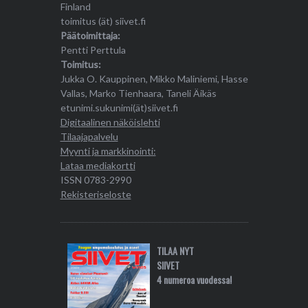
Finland
toimitus (ät) siivet.fi
Päätoimittaja:
Pentti Perttula
Toimitus:
Jukka O. Kauppinen, Mikko Maliniemi, Hasse
Vallas, Marko Tienhaara, Taneli Äikäs
etunimi.sukunimi(ät)siivet.fi
Digitaalinen näköislehti
Tilaajapalvelu
Myynti ja markkinointi:
Lataa mediakortti
ISSN 0783-2990
Rekisteriseloste
TILAA NYT
SIIVET
4 numeroa vuodessa!