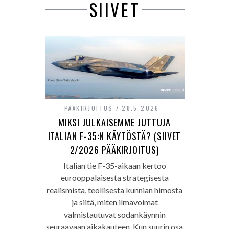
SIIVET
PÄÄKIRJOITUS
28.5.2026
MIKSI JULKAISEMME JUTTUJA
ITALIAN F-35:N KÄYTÖSTÄ? (SIIVET
2/2026 PÄÄKIRJOITUS)
Italian tie F-35-aikaan kertoo
eurooppalaisesta strategisesta
realismista, teollisesta kunnian himosta
ja siitä, miten ilmavoimat
valmistautuvat sodankäynnin
seuraavaan aikakauteen. Kun suurin osa