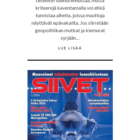
tietenkin vaikea ennustaa, mutta
kriteerejä kaventamalla voi ehkä
tunnistaa aiheita, joissa muuttuja
näyttävät epävakailta. Jos siirretään
geopolitiikan mutkat ja kiemurat
syrjään…
LUE LISÄÄ