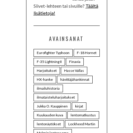
Siivet-lehteen tai sivuille?
Täältä
lisätietoja!
AVAINSANAT
Eurofighter Typhoon
F-18 Hornet
F-35 Lightning II
Finavia
Harjoitukset
Hasse Vallas
HX-hanke
hävittäjähankinnat
ilmailuhistoria
ilmataisteluharjoitukset
Jukka O. Kauppinen
kirjat
Kuukauden kuva
lentomatkustus
lentonäytökset
Lockheed Martin
Malmin lentoasema