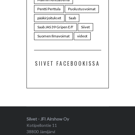
Pentti Perttula
Puolustusvoimat
pääkirjoitukset
Saab
Saab JAS 39 Gripen E/F
Siivet
Suomen Ilmavoimat
videot
SIIVET FACEBOOKISSA
Siivet - JFI Airshow Oy
Kotipellontie 11
38800 Jämijärvi