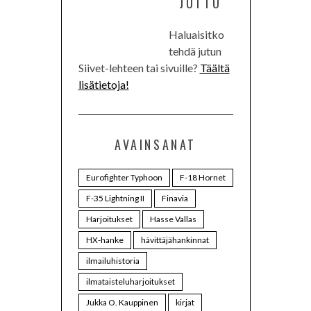
JUTTU
Haluaisitko
tehdä jutun
Siivet-lehteen tai sivuille?
Täältä
lisätietoja!
AVAINSANAT
Eurofighter Typhoon
F-18 Hornet
F-35 Lightning II
Finavia
Harjoitukset
Hasse Vallas
HX-hanke
hävittäjähankinnat
ilmailuhistoria
ilmataisteluharjoitukset
Jukka O. Kauppinen
kirjat