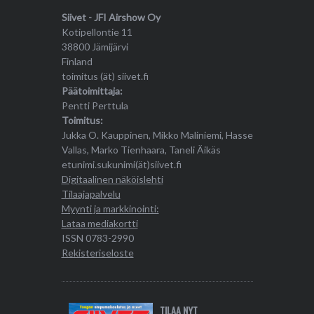
Siivet - JFI Airshow Oy
Kotipellontie 11
38800 Jämijärvi
Finland
toimitus (ät) siivet.fi
Päätoimittaja:
Pentti Perttula
Toimitus:
Jukka O. Kauppinen, Mikko Maliniemi, Hasse
Vallas, Marko Tienhaara, Taneli Äikäs
etunimi.sukunimi(ät)siivet.fi
Digitaalinen näköislehti
Tilaajapalvelu
Myynti ja markkinointi:
Lataa mediakortti
ISSN 0783-2990
Rekisteriseloste
TILAA NYT