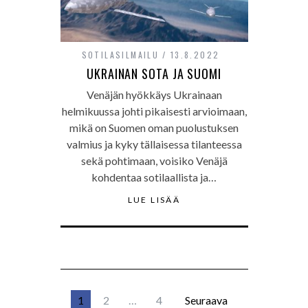
SOTILASILMAILU
13.8.2022
UKRAINAN SOTA JA SUOMI
Venäjän hyökkäys Ukrainaan
helmikuussa johti pikaisesti arvioimaan,
mikä on Suomen oman puolustuksen
valmius ja kyky tällaisessa tilanteessa
sekä pohtimaan, voisiko Venäjä
kohdentaa sotilaallista ja…
LUE LISÄÄ
1
2
…
4
Seuraava