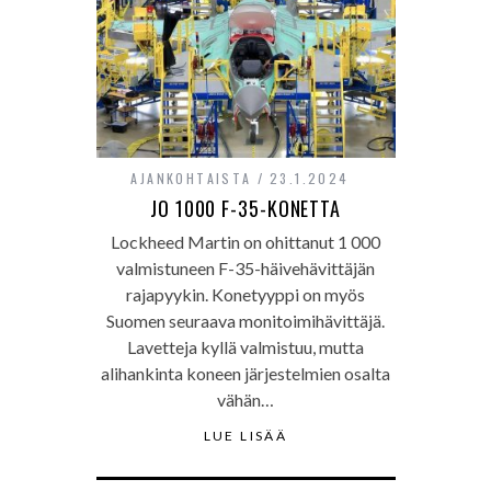
AJANKOHTAISTA
23.1.2024
JO 1000 F-35-KONETTA
Lockheed Martin on ohittanut 1 000
valmistuneen F-35-häivehävittäjän
rajapyykin. Konetyyppi on myös
Suomen seuraava monitoimihävittäjä.
Lavetteja kyllä valmistuu, mutta
alihankinta koneen järjestelmien osalta
vähän…
LUE LISÄÄ