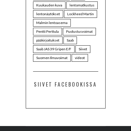
Kuukauden kuva
lentomatkustus
lentonäytökset
Lockheed Martin
Malmin lentoasema
Pentti Perttula
Puolustusvoimat
pääkirjoitukset
Saab
Saab JAS 39 Gripen E/F
Siivet
Suomen Ilmavoimat
videot
SIIVET FACEBOOKISSA