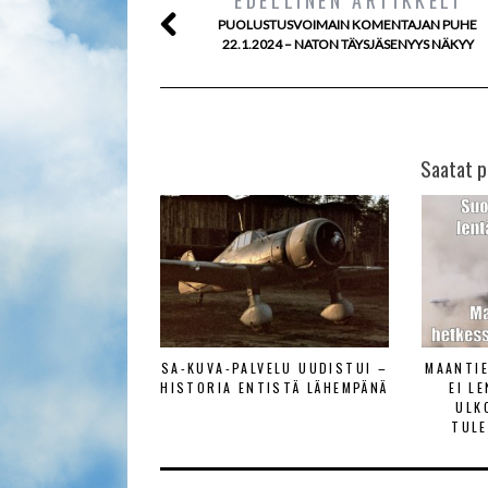
EDELLINEN ARTIKKELI
PUOLUSTUSVOIMAIN KOMENTAJAN PUHE
22.1.2024 – NATON TÄYSJÄSENYYS NÄKYY
Saatat p
SA-KUVA-PALVELU UUDISTUI –
MAANTI
HISTORIA ENTISTÄ LÄHEMPÄNÄ
EI L
ULK
TULE