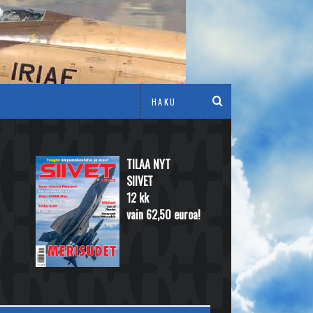
TILAA NYT
SIIVET
12 kk
vain 62,50 euroa!