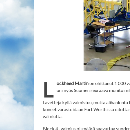
L
ockheed Martin
on ohittanut 1 000 v
on myös Suomen seuraava monitoimih
Lavetteja kyllä valmistuu, mutta alihankinta 
koneet varastoidaan Fort Worthissa odottam
valmiutta.
Block 4 -valmius oli määrä saavuttaa vuoden