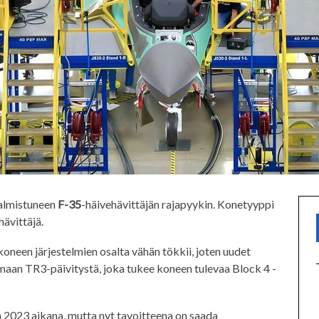
almistuneen
F-35
-häivehävittäjän rajapyykin. Konetyyppi
ävittäjä.
koneen järjestelmien osalta vähän tökkii, joten uudet
aan TR3-päivitystä, joka tukee koneen tulevaa Block 4 -
 2023 aikana, mutta nyt tavoitteena on saada