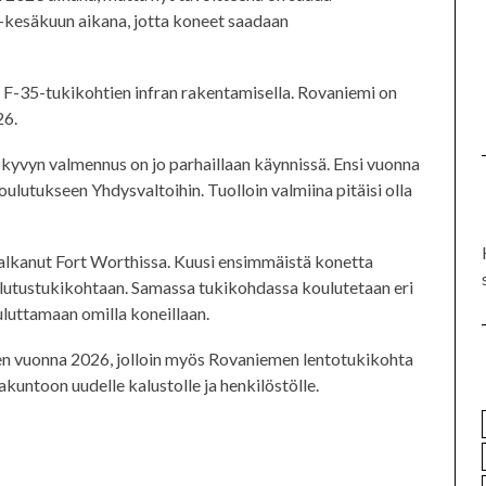
-kesäkuun aikana, jotta koneet saadaan
 F-35-tukikohtien infran rakentamisella. Rovaniemi on
26.
kyvyn valmennus on jo parhaillaan käynnissä. Ensi vuonna
oulutukseen Yhdysvaltoihin. Tuolloin valmiina pitäisi olla
 alkanut Fort Worthissa. Kuusi ensimmäistä konetta
lutustukikohtaan. Samassa tukikohdassa koulutetaan eri
uluttamaan omilla koneillaan.
 vuonna 2026, jolloin myös Rovaniemen lentotukikohta
akuntoon uudelle kalustolle ja henkilöstölle.