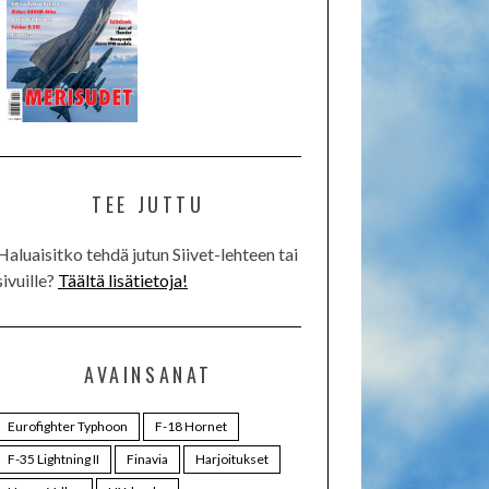
TEE JUTTU
Haluaisitko tehdä jutun Siivet-lehteen tai
sivuille?
Täältä lisätietoja!
AVAINSANAT
Eurofighter Typhoon
F-18 Hornet
F-35 Lightning II
Finavia
Harjoitukset