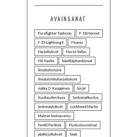
AVAINSANAT
Eurofighter Typhoon
F-18 Hornet
F-35 Lightning II
Finavia
Harjoitukset
Hasse Vallas
HX-hanke
hävittäjähankinnat
ilmailuhistoria
ilmataisteluharjoitukset
Jukka O. Kauppinen
kirjat
Kuukauden kuva
lentomatkustus
lentonäytökset
Lockheed Martin
Malmin lentoasema
Pentti Perttula
Puolustusvoimat
pääkirjoitukset
Saab