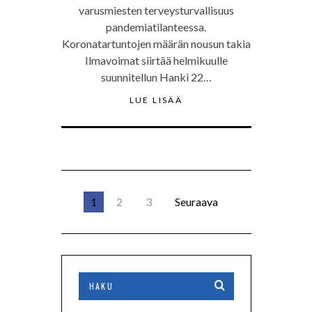
varusmiesten terveysturvallisuus
pandemiatilanteessa.
Koronatartuntojen määrän nousun takia
Ilmavoimat siirtää helmikuulle
suunnitellun Hanki 22…
LUE LISÄÄ
1
2
3
Seuraava