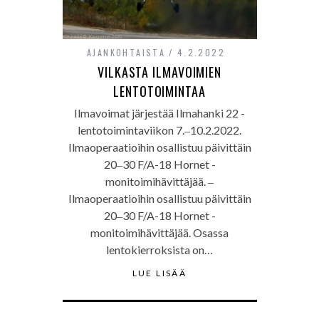
AJANKOHTAISTA
4.2.2022
VILKASTA ILMAVOIMIEN
LENTOTOIMINTAA
Ilmavoimat järjestää Ilmahanki 22 -
lentotoimintaviikon 7.‒10.2.2022.
Ilmaoperaatioihin osallistuu päivittäin
20‒30 F/A-18 Hornet -
monitoimihävittäjää. ‒
Ilmaoperaatioihin osallistuu päivittäin
20‒30 F/A-18 Hornet -
monitoimihävittäjää. Osassa
lentokierroksista on…
LUE LISÄÄ