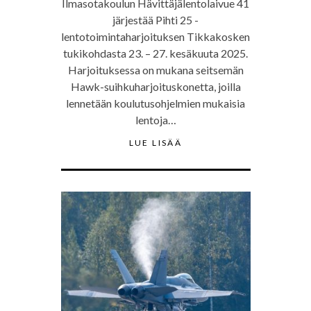
Ilmasotakoulun Hävittäjälentolaivue 41
järjestää Pihti 25 -
lentotoimintaharjoituksen Tikkakosken
tukikohdasta 23. – 27. kesäkuuta 2025.
Harjoituksessa on mukana seitsemän
Hawk-suihkuharjoituskonetta, joilla
lennetään koulutusohjelmien mukaisia
lentoja…
LUE LISÄÄ