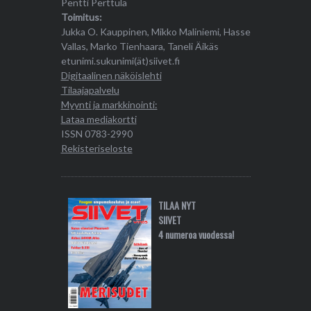
Pentti Perttula
Toimitus:
Jukka O. Kauppinen, Mikko Maliniemi, Hasse
Vallas, Marko Tienhaara, Taneli Äikäs
etunimi.sukunimi(ät)siivet.fi
Digitaalinen näköislehti
Tilaajapalvelu
Myynti ja markkinointi:
Lataa mediakortti
ISSN 0783-2990
Rekisteriseloste
TILAA NYT
SIIVET
4 numeroa vuodessa!