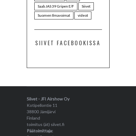
Saab JAS 39 Gripen E/F
Siivet
Suomen Ilmavoimat
videot
SIIVET FACEBOOKISSA
Siivet - JFI Airshow Oy
Kotipellontie 11
38800 Jämijärvi
Finland
toimitus (ät) siivet.fi
Päätoimittaja: