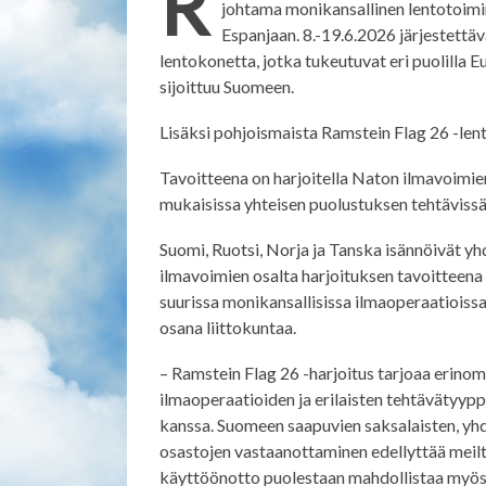
R
johtama monikansallinen lentotoimi
Espanjaan. 8.-19.6.2026 järjestettä
lentokonetta, jotka tukeutuvat eri puolilla E
sijoittuu Suomeen.
Lisäksi pohjoismaista Ramstein Flag 26 -len
Tavoitteena on harjoitella Naton ilmavoimie
mukaisissa yhteisen puolustuksen tehtävissä
Suomi, Ruotsi, Norja ja Tanska isännöivät y
ilmavoimien osalta harjoituksen tavoitteena 
suurissa monikansallisissa ilmaoperaatioissa
osana liittokuntaa.
– Ramstein Flag 26 -harjoitus tarjoaa erinom
ilmaoperaatioiden ja erilaisten tehtävätyypp
kanssa. Suomeen saapuvien saksalaisten, yhdy
osastojen vastaanottaminen edellyttää meil
käyttöönotto puolestaan mahdollistaa myös I