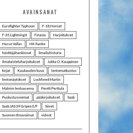
AVAINSANAT
Eurofighter Typhoon
F-18 Hornet
F-35 Lightning II
Finavia
Harjoitukset
Hasse Vallas
HX-hanke
hävittäjähankinnat
ilmailuhistoria
ilmataisteluharjoitukset
Jukka O. Kauppinen
kirjat
Kuukauden kuva
lentomatkustus
lentonäytökset
Lockheed Martin
Malmin lentoasema
Pentti Perttula
Puolustusvoimat
pääkirjoitukset
Saab
Saab JAS 39 Gripen E/F
Siivet
Suomen Ilmavoimat
videot