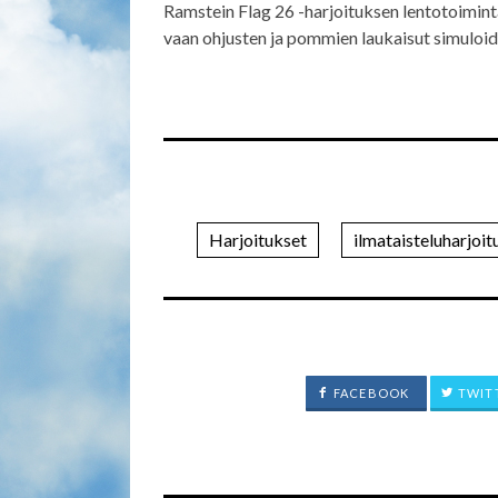
Ramstein Flag 26 -harjoituksen lentotoimint
vaan ohjusten ja pommien laukaisut simuloid
Harjoitukset
ilmataisteluharjoit
FACEBOOK
TWIT