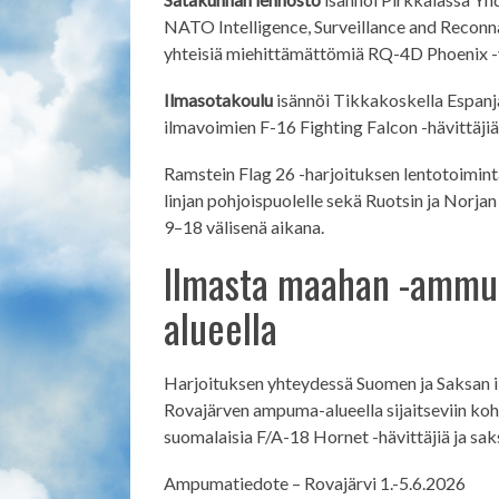
NATO Intelligence, Surveillance and Reconn
yhteisiä miehittämättömiä RQ-4D Phoenix -
Ilmasotakoulu
isännöi Tikkakoskella Espanj
ilmavoimien F-16 Fighting Falcon -hävittäji
Ramstein Flag 26 -harjoituksen lentotoimi
linjan pohjoispuolelle sekä Ruotsin ja Norjan 
9–18 välisenä aikana.
Ilmasta maahan -ammu
alueella
Harjoituksen yhteydessä Suomen ja Saksan 
Rovajärven ampuma-alueella sijaitseviin koht
suomalaisia F/A-18 Hornet -hävittäjiä ja sak
Ampumatiedote – Rovajärvi 1.-5.6.2026