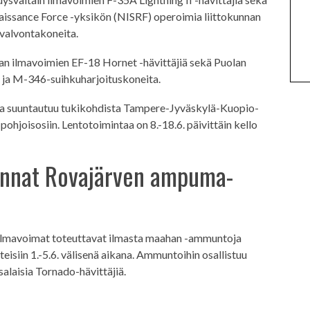
aissance Force -yksikön (NISRF) operoimia liittokunnan
valvontakoneita.
an ilmavoimien EF-18 Hornet -hävittäjiä sekä Puolan
ä ja M-346-suihkuharjoituskoneita.
nta suuntautuu tukikohdista Tampere-Jyväskylä-Kuopio-
pohjoisosiin. Lentotoimintaa on 8.-18.6. päivittäin kello
nnat Rovajärven ampuma-
ilmavoimat toteuttavat ilmasta maahan -ammuntoja
eisiin 1.-5.6. välisenä aikana. Ammuntoihin osallistuu
salaisia Tornado-hävittäjiä.