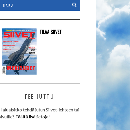
TILAA SIIVET
TEE JUTTU
Haluaisitko tehdä jutun Siivet-lehteen tai
sivuille?
Täältä lisätietoja!