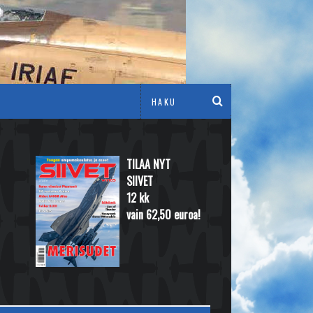
TILAA NYT
SIIVET
12 kk
vain 62,50 euroa!