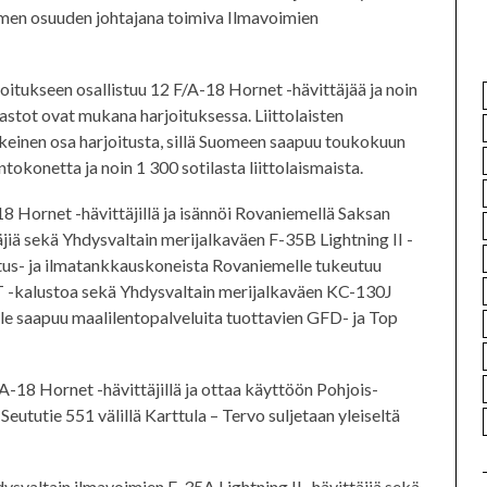
uomen osuuden johtajana toimiva Ilmavoimien
oitukseen osallistuu 12 F/A-18 Hornet -hävittäjää ja noin
astot ovat mukana harjoituksessa. Liittolaisten
keinen osa harjoitusta, sillä Suomeen saapuu toukokuun
ntokonetta ja noin 1 300 sotilasta liittolaismaista.
18 Hornet -hävittäjillä ja isännöi Rovaniemellä Saksan
jiä sekä Yhdysvaltain merijalkaväen F-35B Lightning II -
jetus- ja ilmatankkauskoneista Rovaniemelle tukeutuu
 -kalustoa sekä Yhdysvaltain merijalkaväen KC-130J
le saapuu maalilentopalveluita tuottavien GFD- ja Top
A-18 Hornet -hävittäjillä ja ottaa käyttöön Pohjois-
eututie 551 välillä Karttula – Tervo suljetaan yleiseltä
ysvaltain ilmavoimien F-35A Lightning II -hävittäjiä sekä