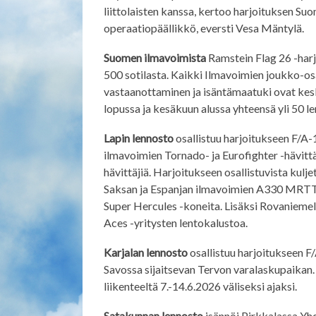
liittolaisten kanssa, kertoo harjoituksen S
operaatiopäällikkö, eversti Vesa Mäntylä.
Suomen ilmavoimista
Ramstein Flag 26 -harj
500 sotilasta. Kaikki Ilmavoimien joukko-os
vastaanottaminen ja isäntämaatuki ovat kes
lopussa ja kesäkuun alussa yhteensä yli 50 le
Lapin lennosto
osallistuu harjoitukseen F/A-
ilmavoimien Tornado- ja Eurofighter -hävittä
hävittäjiä. Harjoitukseen osallistuvista kul
Saksan ja Espanjan ilmavoimien A330 MRTT
Super Hercules -koneita. Lisäksi Rovaniemel
Aces -yritysten lentokalustoa.
Karjalan lennosto
osallistuu harjoitukseen F/
Savossa sijaitsevan Tervon varalaskupaikan. S
liikenteeltä 7.-14.6.2026 väliseksi ajaksi.
Satakunnan lennosto
isännöi Pirkkalassa Yhd