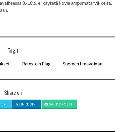
avaiheessa 8.-18.6. ei käytetä kovia ampumatarvikkeita,
aan.
Tagit
ukset
Ramstein Flag
Suomen Ilmavoimat
Share on
TER
LINKEDIN
SÄHKÖPOSTI