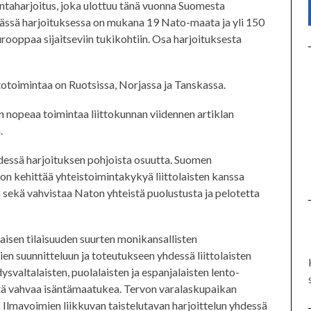
ntaharjoitus, joka ulottuu tänä vuonna Suomesta
vässä harjoituksessa on mukana 19 Nato-maata ja yli 150
urooppaa sijaitseviin tukikohtiin. Osa harjoituksesta
totoimintaa on Ruotsissa, Norjassa ja Tanskassa.
n nopeaa toimintaa liittokunnan viidennen artiklan
.
hdessä harjoituksen pohjoista osuutta. Suomen
on kehittää yhteistoimintakykyä liittolaisten kanssa
 sekä vahvistaa Naton yhteistä puolustusta ja pelotetta
aisen tilaisuuden suurten monikansallisten
ien suunnitteluun ja toteutukseen yhdessä liittolaisten
svaltalaisten, puolalaisten ja espanjalaisten lento-
tä vahvaa isäntämaatukea. Tervon varalaskupaikan
lmavoimien liikkuvan taistelutavan harjoittelun yhdessä