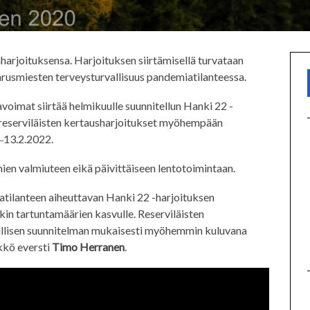
arjoituksensa. Harjoituksen siirtämisellä turvataan
arusmiesten terveysturvallisuus pandemiatilanteessa.
oimat siirtää helmikuulle suunnitellun Hanki 22 -
ät reserviläisten kertausharjoitukset myöhempään
.‒13.2.2022.
ien valmiuteen eikä päivittäiseen lentotoimintaan.
atilanteen aiheuttavan Hanki 22 -harjoituksen
kin tartuntamäärien kasvulle. Reserviläisten
rillisen suunnitelman mukaisesti myöhemmin kuluvana
kkö eversti
Timo Herranen
.