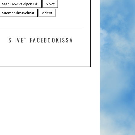
Saab JAS 39 Gripen E/F
Siivet
Suomen Ilmavoimat
videot
SIIVET FACEBOOKISSA