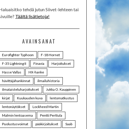
Haluaisitko tehdä jutun Siivet-lehteen tai
sivuille?
Täältä lisätietoja!
AVAINSANAT
Eurofighter Typhoon
F-18 Hornet
F-35 Lightning II
Finavia
Harjoitukset
Hasse Vallas
HX-hanke
hävittäjähankinnat
ilmailuhistoria
ilmataisteluharjoitukset
Jukka O. Kauppinen
kirjat
Kuukauden kuva
lentomatkustus
lentonäytökset
Lockheed Martin
Malmin lentoasema
Pentti Perttula
Puolustusvoimat
pääkirjoitukset
Saab