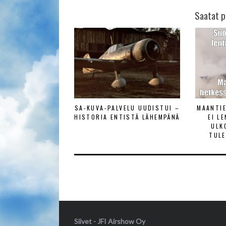
Saatat p
SA-KUVA-PALVELU UUDISTUI –
MAANTI
HISTORIA ENTISTÄ LÄHEMPÄNÄ
EI L
ULK
TULE
Siivet - JFI Airshow Oy