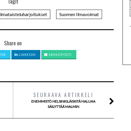
Tagit
ilmataisteluharjoitukset
Suomen Ilmavoimat
Share on
TER
LINKEDIN
SÄHKÖPOSTI
SEURAAVA ARTIKKELI
ENEMMISTÖ HELSINKILÄISISTÄ HALUAA
SÄILYTTÄÄ MALMIN