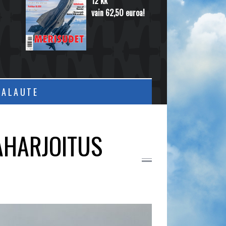
12 kk
vain 62,50 euroa!
PALAUTE
AHARJOITUS