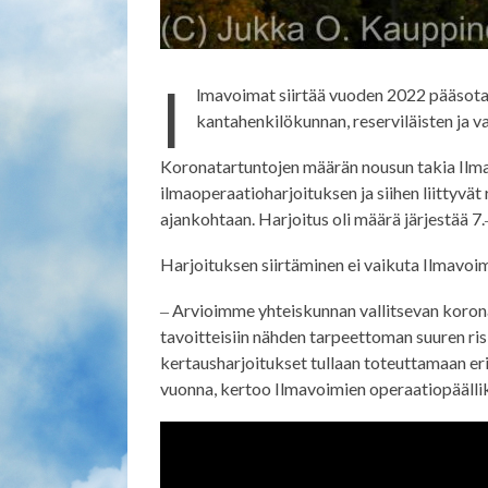
I
lmavoimat siirtää vuoden 2022 pääsotah
kantahenkilökunnan, reserviläisten ja v
Koronatartuntojen määrän nousun takia Ilmav
ilmaoperaatioharjoituksen ja siihen liittyv
ajankohtaan. Harjoitus oli määrä järjestää 7
Harjoituksen siirtäminen ei vaikuta Ilmavoim
‒ Arvioimme yhteiskunnan vallitsevan koron
tavoitteisiin nähden tarpeettoman suuren ris
kertausharjoitukset tullaan toteuttamaan e
vuonna, kertoo Ilmavoimien operaatiopäälli