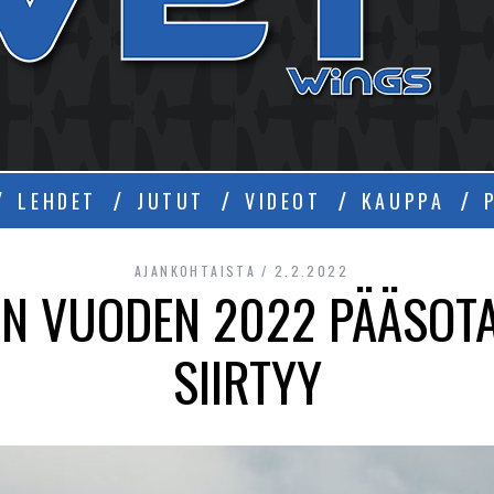
Ä
LEHDET
JUTUT
VIDEOT
KAUPPA
AJANKOHTAISTA
2.2.2022
EN VUODEN 2022 PÄÄSOT
SIIRTYY