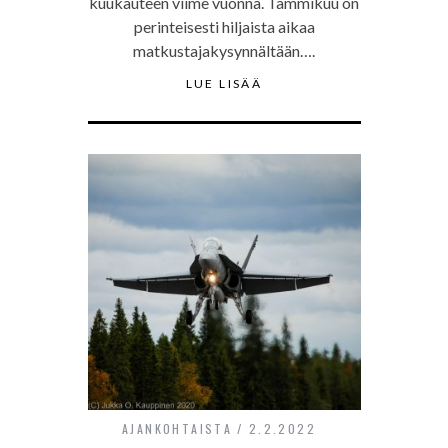
kuukauteen viime vuonna. Tammikuu on
perinteisesti hiljaista aikaa
matkustajakysynnältään….
LUE LISÄÄ
AJANKOHTAISTA
2.2.2022