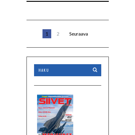
1
2
Seuraava