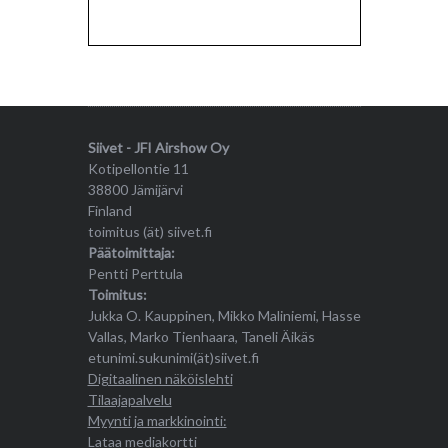
Siivet - JFI Airshow Oy
Kotipellontie 11
38800 Jämijärvi
Finland
toimitus (ät) siivet.fi
Päätoimittaja:
Pentti Perttula
Toimitus:
Jukka O. Kauppinen, Mikko Maliniemi, Hasse
Vallas, Marko Tienhaara, Taneli Äikäs
etunimi.sukunimi(ät)siivet.fi
Digitaalinen näköislehti
Tilaajapalvelu
Myynti ja markkinointi:
Lataa mediakortti