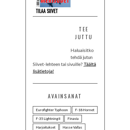
TILAA SIIVET
TEE
JUTTU
Haluaisitko
tehdä jutun
Siivet-lehteen tai sivuille?
Täältä
lisätietoja!
AVAINSANAT
Eurofighter Typhoon
F-18 Hornet
F-35 Lightning II
Finavia
Harjoitukset
Hasse Vallas