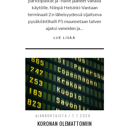
parkkipaikat ja –hallit jääneet vähällä
käytölle. Niinpä Helsinki-Vantaan
terminaali 2:n läheisyydessä sijaitseva
pysäköintihalli P5 muunnetaan talven
ajaksi veneiden ja…
LUE LISÄÄ
AJANKOHTAISTA
7.7.2020
KORONAN OLEMATTOMIIN