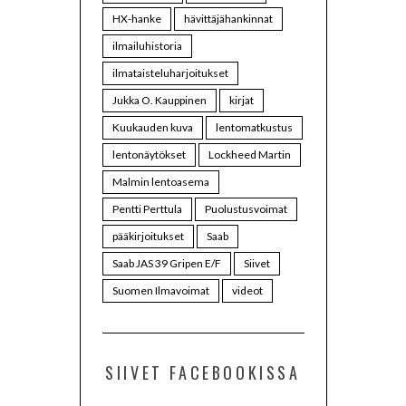
HX-hanke
hävittäjähankinnat
ilmailuhistoria
ilmataisteluharjoitukset
Jukka O. Kauppinen
kirjat
Kuukauden kuva
lentomatkustus
lentonäytökset
Lockheed Martin
Malmin lentoasema
Pentti Perttula
Puolustusvoimat
pääkirjoitukset
Saab
Saab JAS 39 Gripen E/F
Siivet
Suomen Ilmavoimat
videot
SIIVET FACEBOOKISSA