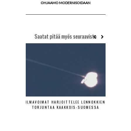
OHJAAMO MODERNISOIDAAN
Saatat pitää myös seuraavista
ILMAVOIMAT HARJOITTELEE LENNOKKIEN
SA-KUV
TORJUNTAA KAAKKOIS-SUOMESSA
HISTOR