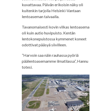
kuvattavaa. Päivän erikoisin näky oli
kuitenkin tarjolla Helsinki-Vantaan
lentoaseman taivaalla.
Tavanomaisesti kovin vilkas lentoasema
oli kuin autio huvipuisto. Kentän
lentokonepuistossa kymmenet koneet
odottivat pääsyä siivilleen.
”Harvoin saa näin rauhassa pyöriä
päälentoasemamme ilmatilassa”, Hannu
totesi.