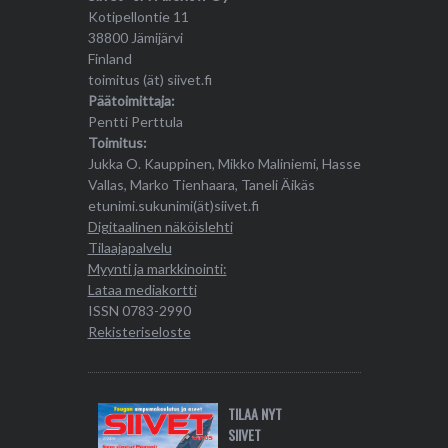
Kotipellontie 11
38800 Jämijärvi
Finland
toimitus (ät) siivet.fi
Päätoimittaja:
Pentti Perttula
Toimitus:
Jukka O. Kauppinen, Mikko Maliniemi, Hasse
Vallas, Marko Tienhaara, Taneli Äikäs
etunimi.sukunimi(ät)siivet.fi
Digitaalinen näköislehti
Tilaajapalvelu
Myynti ja markkinointi:
Lataa mediakortti
ISSN 0783-2990
Rekisteriseloste
TILAA NYT
SIIVET