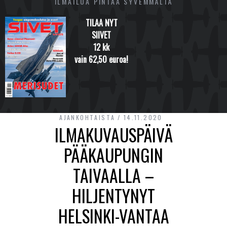
ILMAILUA PINTAA SYVEMMÄLTÄ
TILAA NYT
SIIVET
12 kk
vain 62,50 euroa!
AJANKOHTAISTA
14.11.2020
ILMAKUVAUSPÄIVÄ
PÄÄKAUPUNGIN
TAIVAALLA –
HILJENTYNYT
HELSINKI-VANTAA