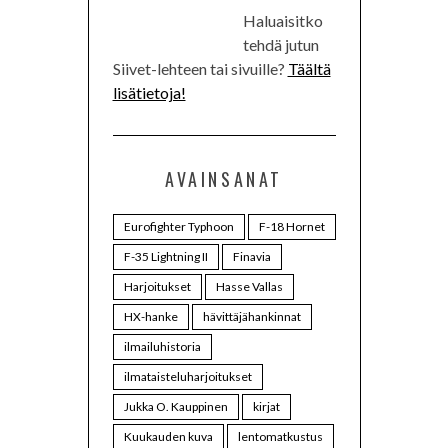
Haluaisitko
tehdä jutun
Siivet-lehteen tai sivuille?
Täältä
lisätietoja!
AVAINSANAT
Eurofighter Typhoon
F-18 Hornet
F-35 Lightning II
Finavia
Harjoitukset
Hasse Vallas
HX-hanke
hävittäjähankinnat
ilmailuhistoria
ilmataisteluharjoitukset
Jukka O. Kauppinen
kirjat
Kuukauden kuva
lentomatkustus