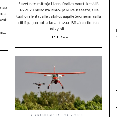
Siivetin toimittaja Hannu Vallas nautti kesällä
isia
3.6.2020 hienosta lento- ja kuvaussäästä, sillä
ansa
tuolloin lentävälle valokuvaajalle Suomenmaalla
ovat
riitti paljon uutta kuvattavaa. Päivän erikoisin
näky oli…
 on…
LUE LISÄÄ
AJANKOHTAISTA
24.2.2016