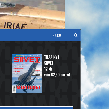
TILAA NYT
SIIVET
12 kk
vain 62,50 euroa!