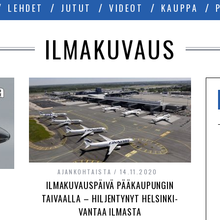
LEHDET
JUTUT
VIDEOT
KAUPPA
ILMAKUVAUS
AJANKOHTAISTA
14.11.2020
ILMAKUVAUSPÄIVÄ PÄÄKAUPUNGIN
T
TAIVAALLA – HILJENTYNYT HELSINKI-
VANTAA ILMASTA