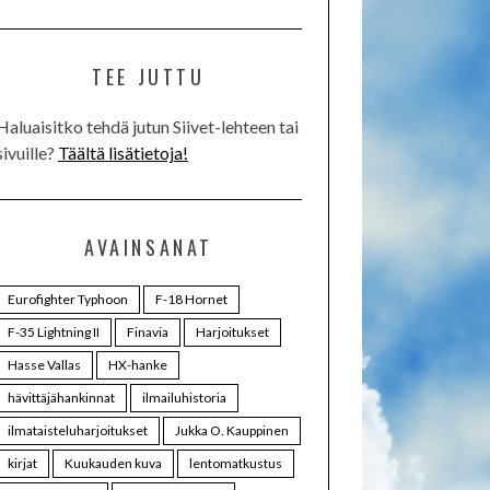
TEE JUTTU
Haluaisitko tehdä jutun Siivet-lehteen tai
sivuille?
Täältä lisätietoja!
AVAINSANAT
Eurofighter Typhoon
F-18 Hornet
F-35 Lightning II
Finavia
Harjoitukset
Hasse Vallas
HX-hanke
hävittäjähankinnat
ilmailuhistoria
ilmataisteluharjoitukset
Jukka O. Kauppinen
kirjat
Kuukauden kuva
lentomatkustus