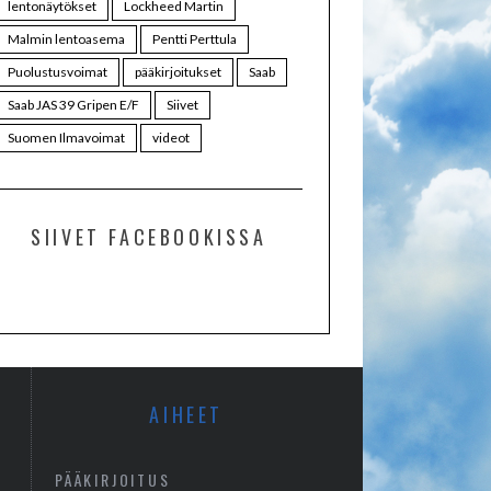
lentonäytökset
Lockheed Martin
Malmin lentoasema
Pentti Perttula
Puolustusvoimat
pääkirjoitukset
Saab
Saab JAS 39 Gripen E/F
Siivet
Suomen Ilmavoimat
videot
SIIVET FACEBOOKISSA
AIHEET
PÄÄKIRJOITUS