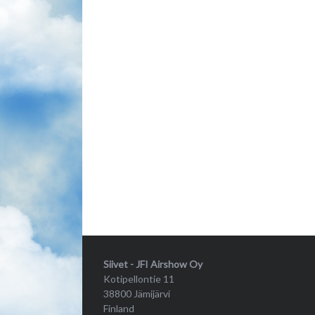
Siivet - JFI Airshow Oy
Kotipellontie 11
38800 Jämijärvi
Finland