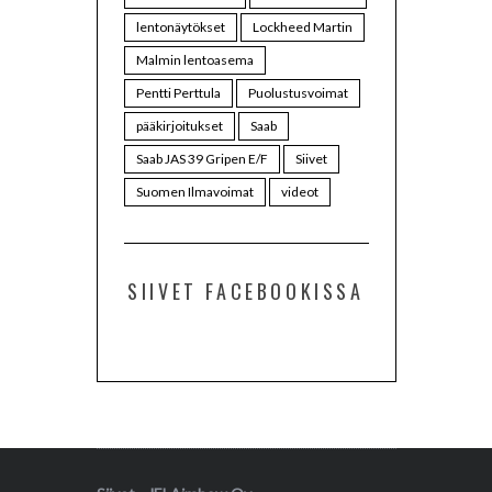
lentonäytökset
Lockheed Martin
Malmin lentoasema
Pentti Perttula
Puolustusvoimat
pääkirjoitukset
Saab
Saab JAS 39 Gripen E/F
Siivet
Suomen Ilmavoimat
videot
SIIVET FACEBOOKISSA