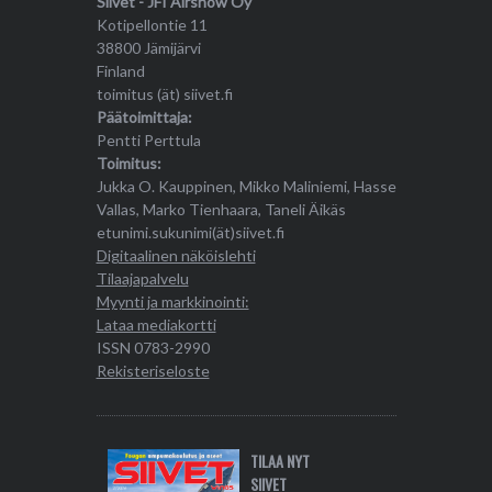
Siivet - JFI Airshow Oy
Kotipellontie 11
38800 Jämijärvi
Finland
toimitus (ät) siivet.fi
Päätoimittaja:
Pentti Perttula
Toimitus:
Jukka O. Kauppinen, Mikko Maliniemi, Hasse
Vallas, Marko Tienhaara, Taneli Äikäs
etunimi.sukunimi(ät)siivet.fi
Digitaalinen näköislehti
Tilaajapalvelu
Myynti ja markkinointi:
Lataa mediakortti
ISSN 0783-2990
Rekisteriseloste
TILAA NYT
SIIVET