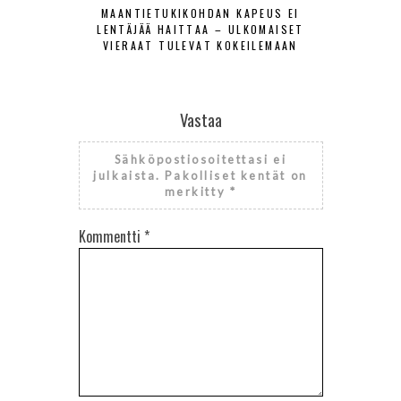
MAANTIETUKIKOHDAN KAPEUS EI
ILMAVOIMAT
LENTÄJÄÄ HAITTAA – ULKOMAISET
TORJUNT
VIERAAT TULEVAT KOKEILEMAAN
Vastaa
Sähköpostiosoitettasi ei
julkaista.
Pakolliset kentät on
merkitty
*
Kommentti
*