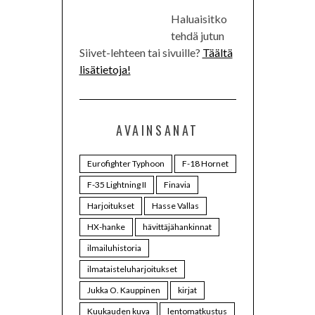
Haluaisitko
tehdä jutun
Siivet-lehteen tai sivuille?
Täältä
lisätietoja!
AVAINSANAT
Eurofighter Typhoon
F-18 Hornet
F-35 Lightning II
Finavia
Harjoitukset
Hasse Vallas
HX-hanke
hävittäjähankinnat
ilmailuhistoria
ilmataisteluharjoitukset
Jukka O. Kauppinen
kirjat
Kuukauden kuva
lentomatkustus