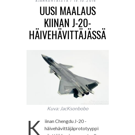
AJANKOHTAISTA
19.10.2016
UUSI MAALAUS
KIINAN J-20-
HÄIVEHÄVITTÄJÄSSÄ
Kuva: JacKsonbobo
K
iinan Chengdu J-20 -
häivehävittäjäprototyyppi