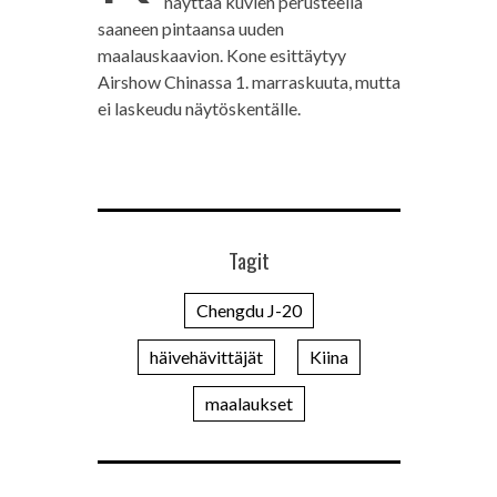
näyttää kuvien perusteella
saaneen pintaansa uuden
maalauskaavion. Kone esittäytyy
Airshow Chinassa 1. marraskuuta, mutta
ei laskeudu näytöskentälle.
Tagit
Chengdu J-20
häivehävittäjät
Kiina
maalaukset