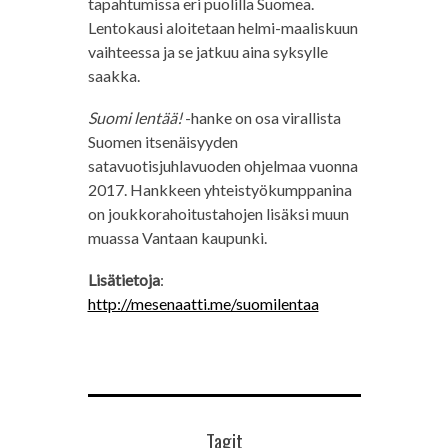
tapahtumissa eri puolilla Suomea.
Lentokausi aloitetaan helmi-maaliskuun
vaihteessa ja se jatkuu aina syksylle
saakka.
Suomi lentää!
-hanke on osa virallista
Suomen itsenäisyyden
satavuotisjuhlavuoden ohjelmaa vuonna
2017. Hankkeen yhteistyökumppanina
on joukkorahoitustahojen lisäksi muun
muassa Vantaan kaupunki.
Lisätietoja
:
http://mesenaatti.me/suomilentaa
Tagit