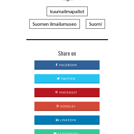
kuumailmapallot
Suomen ilmailumuseo
Suomi
Share on
FACEBOOK
TWITTER
PINTEREST
GOOGLE+
LINKEDIN
SÄHKÖPOSTI