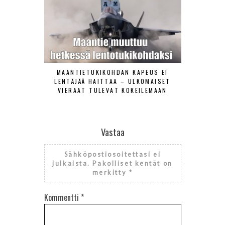
MAANTIETUKIKOHDAN KAPEUS EI
ILMAVOIMAT
LENTÄJÄÄ HAITTAA – ULKOMAISET
TORJUNT
VIERAAT TULEVAT KOKEILEMAAN
Vastaa
Sähköpostiosoitettasi ei
julkaista.
Pakolliset kentät on
merkitty
*
Kommentti
*