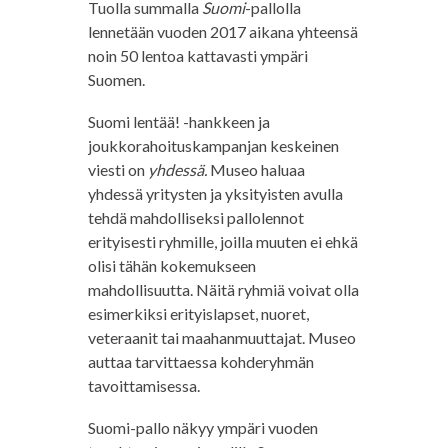
Tuolla summalla
Suomi
-pallolla
lennetään vuoden 2017 aikana yhteensä
noin 50 lentoa kattavasti ympäri
Suomen.
Suomi lentää! -hankkeen ja
joukkorahoituskampanjan keskeinen
viesti on
yhdessä.
Museo haluaa
yhdessä yritysten ja yksityisten avulla
tehdä mahdolliseksi pallolennot
erityisesti ryhmille, joilla muuten ei ehkä
olisi tähän kokemukseen
mahdollisuutta. Näitä ryhmiä voivat olla
esimerkiksi erityislapset, nuoret,
veteraanit tai maahanmuuttajat. Museo
auttaa tarvittaessa kohderyhmän
tavoittamisessa.
Suomi-pallo näkyy ympäri vuoden