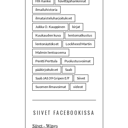
HX-hanke
hävittäjähankinnat
ilmailuhistoria
ilmataisteluharjoitukset
Jukka O. Kauppinen
kirjat
Kuukauden kuva
lentomatkustus
lentonäytökset
Lockheed Martin
Malmin lentoasema
Pentti Perttula
Puolustusvoimat
pääkirjoitukset
Saab
Saab JAS 39 Gripen E/F
Siivet
Suomen Ilmavoimat
videot
SIIVET FACEBOOKISSA
Siivet - Wings