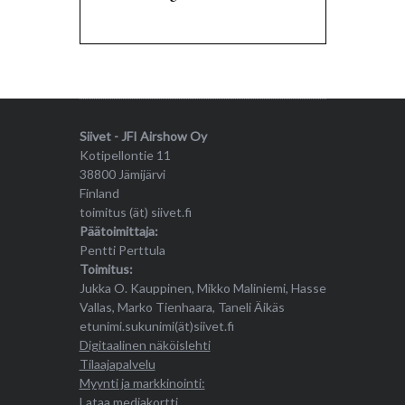
Siivet - JFI Airshow Oy
Kotipellontie 11
38800 Jämijärvi
Finland
toimitus (ät) siivet.fi
Päätoimittaja:
Pentti Perttula
Toimitus:
Jukka O. Kauppinen, Mikko Maliniemi, Hasse
Vallas, Marko Tienhaara, Taneli Äikäs
etunimi.sukunimi(ät)siivet.fi
Digitaalinen näköislehti
Tilaajapalvelu
Myynti ja markkinointi:
Lataa mediakortti