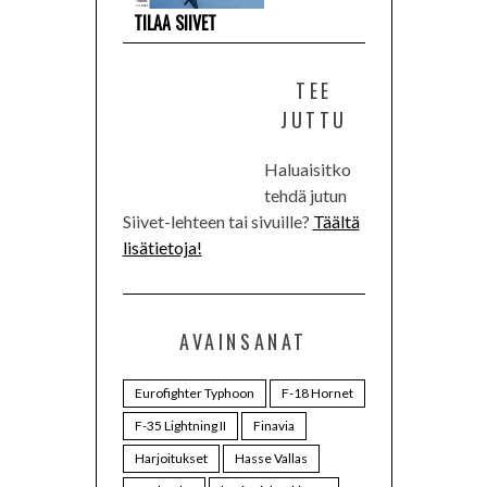
TILAA SIIVET
TEE
JUTTU
Haluaisitko
tehdä jutun
Siivet-lehteen tai sivuille?
Täältä
lisätietoja!
AVAINSANAT
Eurofighter Typhoon
F-18 Hornet
F-35 Lightning II
Finavia
Harjoitukset
Hasse Vallas