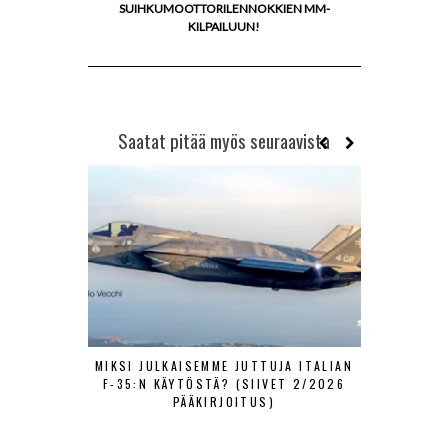
SUIHKUMOOTTORILENNOKKIEN MM-
KILPAILUUN!
Saatat pitää myös seuraavista
MIKSI JULKAISEMME JUTTUJA ITALIAN
SA-KUV
F-35:N KÄYTÖSTÄ? (SIIVET 2/2026
HISTOR
PÄÄKIRJOITUS)