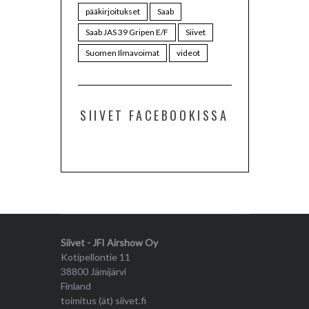
pääkirjoitukset
Saab
Saab JAS 39 Gripen E/F
Siivet
Suomen Ilmavoimat
videot
SIIVET FACEBOOKISSA
Siivet - JFI Airshow Oy
Kotipellontie 11
38800 Jämijärvi
Finland
toimitus (ät) siivet.fi