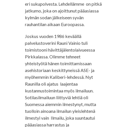
eri sukupolvesta. Lehdellämme on pitkä
jatkumo, joka on ajoittunut pääasiassa
kylmän sodan jälkeiseen syvän
rauhantilan aikaan Euroopassa.
Joskus vuoden 1986 keväällä
palvelustoverini Rauni Vainio tuli
toimistooni hävittäjälentolaivueessa
Pirkkalassa. Olimme tehneet
yhteistyötä hänen toimittamissaan
asehistoriaan keskittyneissä ASE- ja
myöhemmin Kaliberi-lehdessä. Nyt
Raunilla oli ajatus laajentaa
kustannustoimintaa myös ilmailuun.
Sotilasilmailuun liittyviä lehtiä oli
Suomessa aiemmin ilmestynyt, mutta
tuolloin ainoana ilmailun yleislehtenä
ilmestyi vain Ilmailu, joka suuntautui
pääasiassa harrastus ja