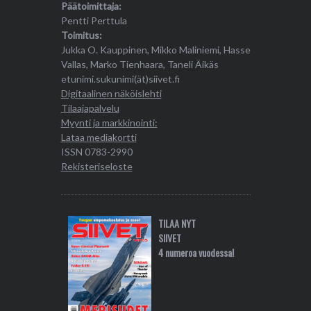
Päätoimittaja:
Pentti Perttula
Toimitus:
Jukka O. Kauppinen, Mikko Maliniemi, Hasse
Vallas, Marko Tienhaara, Taneli Äikäs
etunimi.sukunimi(ät)siivet.fi
Digitaalinen näköislehti
Tilaajapalvelu
Myynti ja markkinointi:
Lataa mediakortti
ISSN 0783-2990
Rekisteriseloste
TILAA NYT
SIIVET
4 numeroa vuodessa!