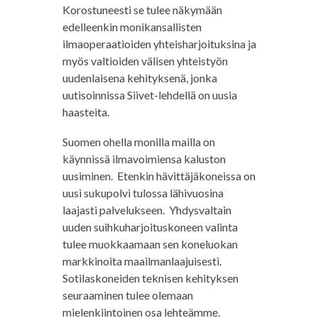
Korostuneesti se tulee näkymään
edelleenkin monikansallisten
ilmaoperaatioiden yhteisharjoituksina ja
myös valtioiden välisen yhteistyön
uudenlaisena kehityksenä, jonka
uutisoinnissa Siivet-lehdellä on uusia
haasteita.
Suomen ohella monilla mailla on
käynnissä ilmavoimiensa kaluston
uusiminen. Etenkin hävittäjäkoneissa on
uusi sukupolvi tulossa lähivuosina
laajasti palvelukseen. Yhdysvaltain
uuden suihkuharjoituskoneen valinta
tulee muokkaamaan sen koneluokan
markkinoita maailmanlaajuisesti.
Sotilaskoneiden teknisen kehityksen
seuraaminen tulee olemaan
mielenkiintoinen osa lehteämme.