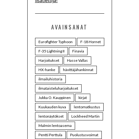
lisätietoja!
AVAINSANAT
Eurofighter Typhoon
F-18 Hornet
F-35 Lightning II
Finavia
Harjoitukset
Hasse Vallas
HX-hanke
hävittäjähankinnat
ilmailuhistoria
ilmataisteluharjoitukset
Jukka O. Kauppinen
kirjat
Kuukauden kuva
lentomatkustus
lentonäytökset
Lockheed Martin
Malmin lentoasema
Pentti Perttula
Puolustusvoimat