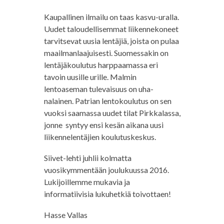
Kaupallinen ilmailu on taas kasvu-uralla.
Uudet taloudellisemmat liikennekoneet
tarvitsevat uusia lentäjiä, joista on pulaa
maailmanlaajuisesti. Suomessakin on
lentäjäkoulutus harppaamassa eri
tavoin uusille urille. Malmin
lentoaseman tulevaisuus on uha-
nalainen. Patrian lentokoulutus on sen
vuoksi saamassa uudet tilat Pirkkalassa,
jonne syntyy ensi kesän aikana uusi
liikennelentäjien koulutuskeskus.
Siivet-lehti juhlii kolmatta
vuosikymmentään joulukuussa 2016.
Lukijoillemme mukavia ja
informatiivisia lukuhetkiä toivottaen!
Hasse Vallas