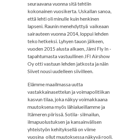
seuraavana vuonna sitä tehtiin
kokonainen vuosikerta. Uskallan sanoa,
että lehti oli minulle kuin henkinen
lapseni. Raunin menehdyttyä vaikeaan
sairauteen vuonna 2014, loppui lehden
teko hetkeksi. Lyhyen tauon jälkeen,
vuoden 2015 alusta alkaen, Jämi Fly In -
tapahtumasta vastuullinen JFI Airshow
Oy otti vastuun lehden jatkosta ja näin
Siivet nousi uudelleen siivilleen.
Elämme maailmassa uutta
vastakkainasettelun ja voimapolitiikan
kasvun tilaa, joka näkyy voimakkaana
muutoksena myös lähialueillamme ja
Itämeren piirissä. Sotila- silmailun,
ilmapuolustuksen ja kansainvälisen
yhteistyön kehityksellä on viime
vuosina ollut muutoksessa näkyvä rooli.