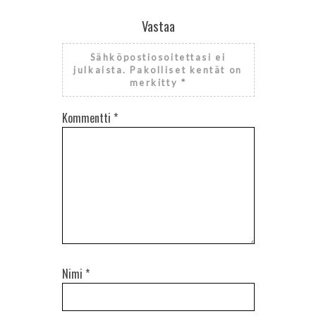
Vastaa
Sähköpostiosoitettasi ei
julkaista.
Pakolliset kentät on
merkitty
*
Kommentti
*
Nimi
*