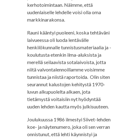
kerhotoimintaan. Näimme, että
uudenlaiselle lehdelle voisi olla oma
markkinarakonsa.
Rauni kääntyi puoleeni, koska tehtäväni
laivueessa oli luoda lentävälle
henkilökunnalle tunnistusmateriaalia ja -
koulutusta etenkin ilma-aluksista ja
merellä seilaavista sotalaivoista, jotta
niitä valvontalennoillamme voisimme
tunnistaa ja niistä raportoida. Olin siten
seurannut kalustojen kehitystä 1970-
luvun alkupuolelta alkaen, jota
tietämystä voitaisiin nyt hyödyntää
uuden lehden kautta myös julkisuuteen.
Joulukuussa 1986 ilmestyi Siivet-lehden
koe- ja näytenumero, joka oli sen verran
onnistunut, että lehti käynnistyi ja