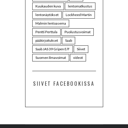
Kuukauden kuva
lentomatkustus
lentonäytökset
Lockheed Martin
Malmin lentoasema
Pentti Perttula
Puolustusvoimat
pääkirjoitukset
Saab
Saab JAS 39 Gripen E/F
Siivet
Suomen Ilmavoimat
videot
SIIVET FACEBOOKISSA