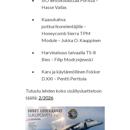
SIO lentokouluttaa Porissa –
Hasse Vallas
Kaasukahva
potkurikonelentäjille –
Honeycomb Sierra TPM
Module – Jukka O. Kauppinen
Harvinaisuus taivaalla TS-8
Bies – Filip Modrzejewski
Karu ja käytännöllinen Fokker
D.XXI – Pentti Perttula
Tutustu lehden koko sisällysluetteloon
täällä:
2/2026