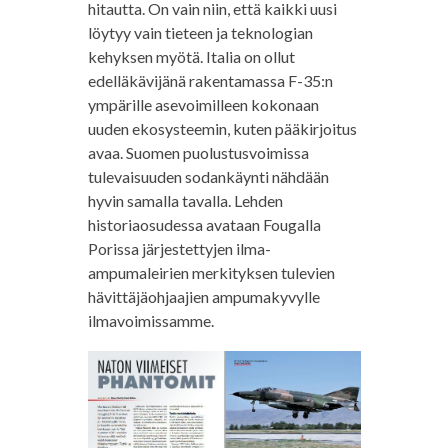
hitautta. On vain niin, että kaikki uusi
löytyy vain tieteen ja teknologian
kehyksen myötä. Italia on ollut
edelläkävijänä rakentamassa F-35:n
ympärille asevoimilleen kokonaan
uuden ekosysteemin, kuten pääkirjoitus
avaa. Suomen puolustusvoimissa
tulevaisuuden sodankäynti nähdään
hyvin samalla tavalla. Lehden
historiaosudessa avataan Fougalla
Porissa järjestettyjen ilma-
ampumaleirien merkityksen tulevien
hävittäjäohjaajien ampumakyvylle
ilmavoimissamme.