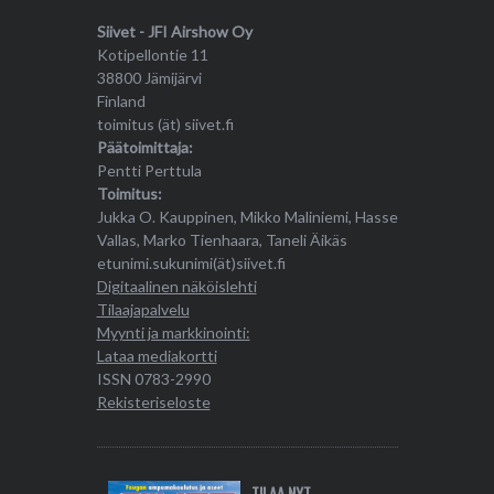
Siivet - JFI Airshow Oy
Kotipellontie 11
38800 Jämijärvi
Finland
toimitus (ät) siivet.fi
Päätoimittaja:
Pentti Perttula
Toimitus:
Jukka O. Kauppinen, Mikko Maliniemi, Hasse
Vallas, Marko Tienhaara, Taneli Äikäs
etunimi.sukunimi(ät)siivet.fi
Digitaalinen näköislehti
Tilaajapalvelu
Myynti ja markkinointi:
Lataa mediakortti
ISSN 0783-2990
Rekisteriseloste
TILAA NYT