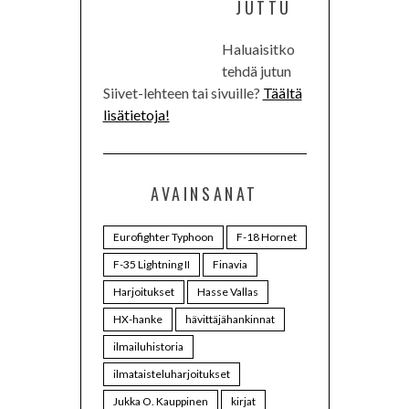
JUTTU
Haluaisitko
tehdä jutun
Siivet-lehteen tai sivuille?
Täältä
lisätietoja!
AVAINSANAT
Eurofighter Typhoon
F-18 Hornet
F-35 Lightning II
Finavia
Harjoitukset
Hasse Vallas
HX-hanke
hävittäjähankinnat
ilmailuhistoria
ilmataisteluharjoitukset
Jukka O. Kauppinen
kirjat