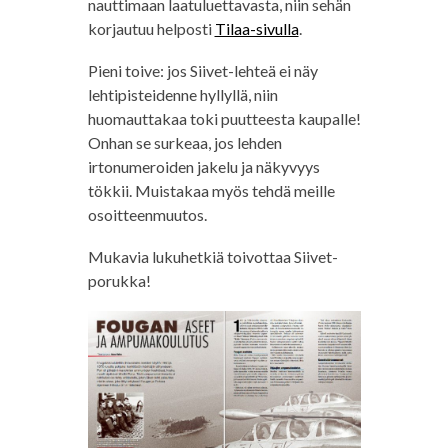
nauttimaan laatuluettavasta, niin sehän
korjautuu helposti
Tilaa-sivulla
.
Pieni toive: jos Siivet-lehteä ei näy
lehtipisteidenne hyllyllä, niin
huomauttakaa toki puutteesta kaupalle!
Onhan se surkeaa, jos lehden
irtonumeroiden jakelu ja näkyvyys
tökkii. Muistakaa myös tehdä meille
osoitteenmuutos.
Mukavia lukuhetkiä toivottaa Siivet-
porukka!