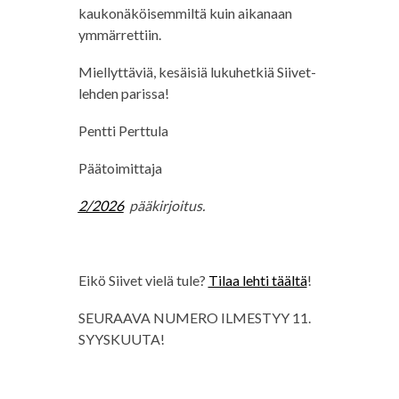
kaukonäköisemmiltä kuin aikanaan
ymmärrettiin.
Miellyttäviä, kesäisiä lukuhetkiä Siivet-
lehden parissa!
Pentti Perttula
Päätoimittaja
2/2026
pääkirjoitus.
Eikö Siivet vielä tule?
Tilaa lehti täältä
!
SEURAAVA NUMERO ILMESTYY 11.
SYYSKUUTA!