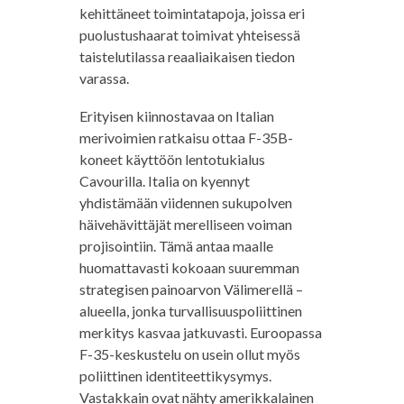
kehittäneet toimintatapoja, joissa eri
puolustushaarat toimivat yhteisessä
taistelutilassa reaaliaikaisen tiedon
varassa.
Erityisen kiinnostavaa on Italian
merivoimien ratkaisu ottaa F-35B-
koneet käyttöön lentotukialus
Cavourilla. Italia on kyennyt
yhdistämään viidennen sukupolven
häivehävittäjät merelliseen voiman
projisointiin. Tämä antaa maalle
huomattavasti kokoaan suuremman
strategisen painoarvon Välimerellä –
alueella, jonka turvallisuuspoliittinen
merkitys kasvaa jatkuvasti. Euroopassa
F-35-keskustelu on usein ollut myös
poliittinen identiteettikysymys.
Vastakkain ovat nähty amerikkalainen