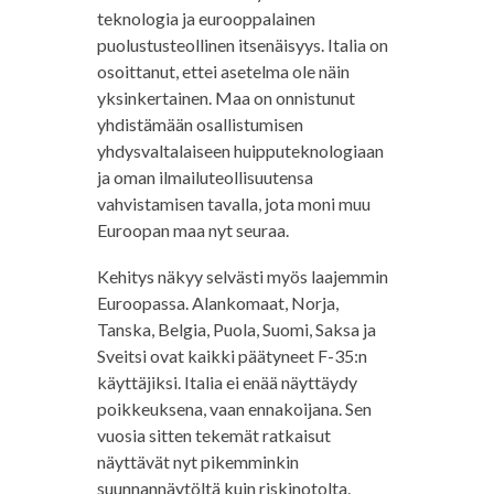
teknologia ja eurooppalainen
puolustusteollinen itsenäisyys. Italia on
osoittanut, ettei asetelma ole näin
yksinkertainen. Maa on onnistunut
yhdistämään osallistumisen
yhdysvaltalaiseen huipputeknologiaan
ja oman ilmailuteollisuutensa
vahvistamisen tavalla, jota moni muu
Euroopan maa nyt seuraa.
Kehitys näkyy selvästi myös laajemmin
Euroopassa. Alankomaat, Norja,
Tanska, Belgia, Puola, Suomi, Saksa ja
Sveitsi ovat kaikki päätyneet F-35:n
käyttäjiksi. Italia ei enää näyttäydy
poikkeuksena, vaan ennakoijana. Sen
vuosia sitten tekemät ratkaisut
näyttävät nyt pikemminkin
suunnannäytöltä kuin riskinotolta.