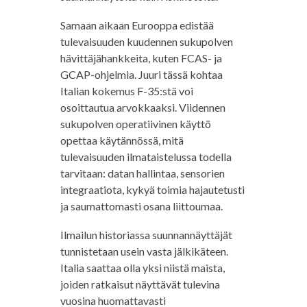
Samaan aikaan Eurooppa edistää
tulevaisuuden kuudennen sukupolven
hävittäjähankkeita, kuten FCAS- ja
GCAP-ohjelmia. Juuri tässä kohtaa
Italian kokemus F-35:stä voi
osoittautua arvokkaaksi. Viidennen
sukupolven operatiivinen käyttö
opettaa käytännössä, mitä
tulevaisuuden ilmataistelussa todella
tarvitaan: datan hallintaa, sensorien
integraatiota, kykyä toimia hajautetusti
ja saumattomasti osana liittoumaa.
Ilmailun historiassa suunnannäyttäjät
tunnistetaan usein vasta jälkikäteen.
Italia saattaa olla yksi niistä maista,
joiden ratkaisut näyttävät tulevina
vuosina huomattavasti