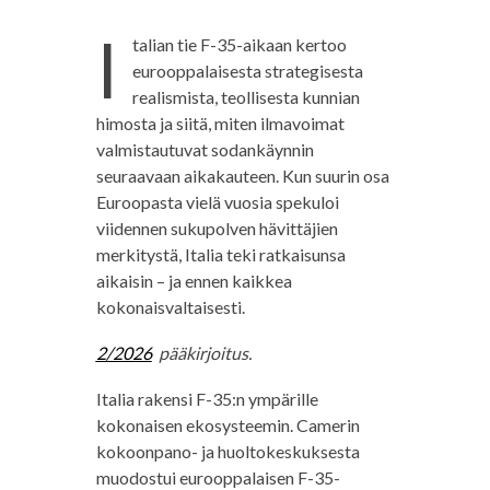
I
talian tie F-35-aikaan kertoo
eurooppalaisesta strategisesta
realismista, teollisesta kunnian
himosta ja siitä, miten ilmavoimat
valmistautuvat sodankäynnin
seuraavaan aikakauteen. Kun suurin osa
Euroopasta vielä vuosia spekuloi
viidennen sukupolven hävittäjien
merkitystä, Italia teki ratkaisunsa
aikaisin – ja ennen kaikkea
kokonaisvaltaisesti.
2/2026
pääkirjoitus.
Italia rakensi F-35:n ympärille
kokonaisen ekosysteemin. Camerin
kokoonpano- ja huoltokeskuksesta
muodostui eurooppalaisen F-35-