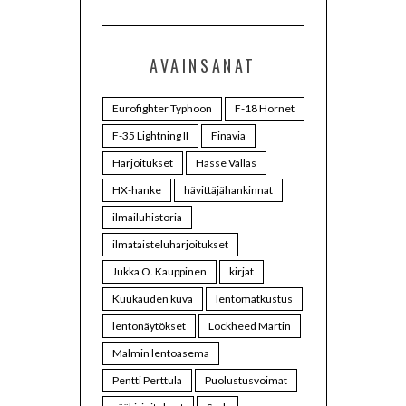
AVAINSANAT
Eurofighter Typhoon
F-18 Hornet
F-35 Lightning II
Finavia
Harjoitukset
Hasse Vallas
HX-hanke
hävittäjähankinnat
ilmailuhistoria
ilmataisteluharjoitukset
Jukka O. Kauppinen
kirjat
Kuukauden kuva
lentomatkustus
lentonäytökset
Lockheed Martin
Malmin lentoasema
Pentti Perttula
Puolustusvoimat