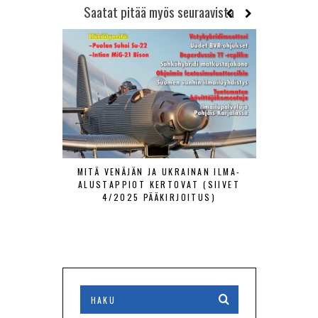
Saatat pitää myös seuraavista
MITÄ VENÄJÄN JA UKRAINAN ILMA-
ILMAHERR
ALUSTAPPIOT KERTOVAT (SIIVET
(SIIVET
4/2025 PÄÄKIRJOITUS)