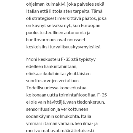
ohjelman kulmakivi, joka palvelee sekä
Italian että liittolaisten tarpeita. Tämä
oli strategisesti merkittävä päätös, joka
on käynyt selväksi nyt, kun Euroopan
puolustusteollinen autonomia ja
huoltovarmuus ovat nousseet
keskeisiksi turvallisuuskysymyksiksi.
Moni keskustelu F-35:stä typistyy
edelleen hankintahintaan,
elinkaarikuluihin tai yksittäisten
suoritusarvojen vertailuun.
Todellisuudessa kone edustaa
kokonaan uutta toimintafilosofiaa. F-35
ei ole vain hävittäjä, vaan tiedonkeruun,
sensorifuusion ja verkottuneen
sodankäynnin solmukohta. Italia
ymmärsi tämän varhain. Sen ilma- ja
merivoimat ovat määrätietoisesti