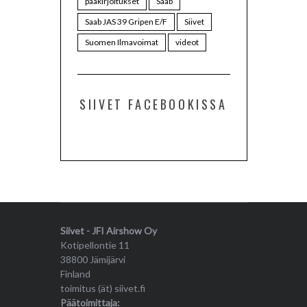
pääkirjoitukset
Saab
Saab JAS 39 Gripen E/F
Siivet
Suomen Ilmavoimat
videot
SIIVET FACEBOOKISSA
Siivet - JFI Airshow Oy
Kotipellontie 11
38800 Jämijärvi
Finland
toimitus (ät) siivet.fi
Päätoimittaja: