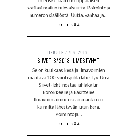
mietiskellään eurooppalaisen
sotilasilmailun tulevaisuutta. Poimintoja
numeron sisällöstä: Uutta, vanhaa ja…
LUE LISÄÄ
TIEDOTE
4.6.2018
SIIVET 3/2018 ILMESTYNYT
Se on kuulkaas kesä ja Ilmavoimien
mahtava 100-vuotisjuhla lähestyy. Uusi
Siivet-lehti nostaa juhlakalun
korokkeelle ja käsittelee
Ilmavoimiamme useammankin eri
kulmilta lähestyvän jutun kera.
Poimintoja…
LUE LISÄÄ