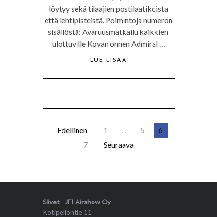
löytyy sekä tilaajien postilaatikoista
että lehtipisteistä. Poimintoja numeron
sisällöstä: Avaruusmatkailu kaikkien
ulottuville Kovan onnen Admiral …
LUE LISÄÄ
Edellinen
1
…
5
6
7
Seuraava
Siivet - JFI Airshow Oy
Kotipellontie 11