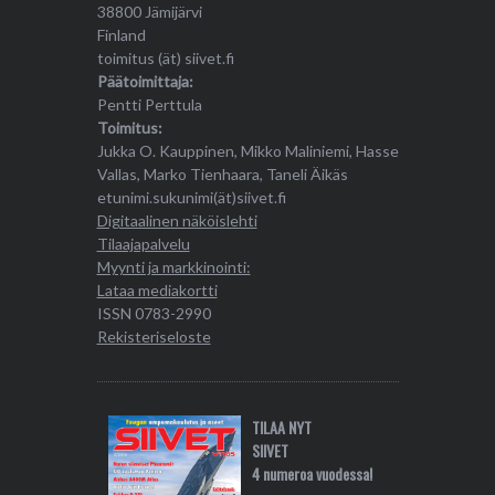
38800 Jämijärvi
Finland
toimitus (ät) siivet.fi
Päätoimittaja:
Pentti Perttula
Toimitus:
Jukka O. Kauppinen, Mikko Maliniemi, Hasse
Vallas, Marko Tienhaara, Taneli Äikäs
etunimi.sukunimi(ät)siivet.fi
Digitaalinen näköislehti
Tilaajapalvelu
Myynti ja markkinointi:
Lataa mediakortti
ISSN 0783-2990
Rekisteriseloste
TILAA NYT
SIIVET
4 numeroa vuodessa!