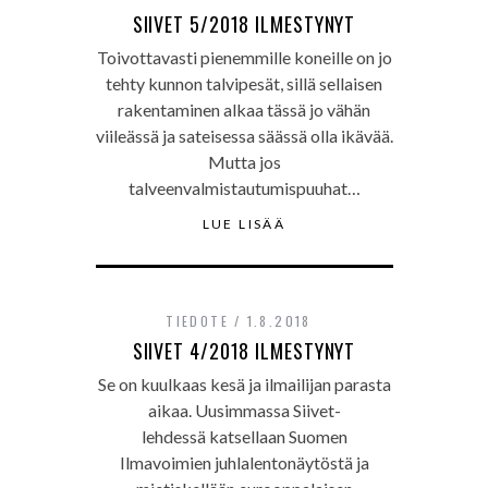
SIIVET 5/2018 ILMESTYNYT
Toivottavasti pienemmille koneille on jo
tehty kunnon talvipesät, sillä sellaisen
rakentaminen alkaa tässä jo vähän
viileässä ja sateisessa säässä olla ikävää.
Mutta jos
talveenvalmistautumispuuhat…
LUE LISÄÄ
TIEDOTE
1.8.2018
SIIVET 4/2018 ILMESTYNYT
Se on kuulkaas kesä ja ilmailijan parasta
aikaa. Uusimmassa Siivet-
lehdessä katsellaan Suomen
Ilmavoimien juhlalentonäytöstä ja