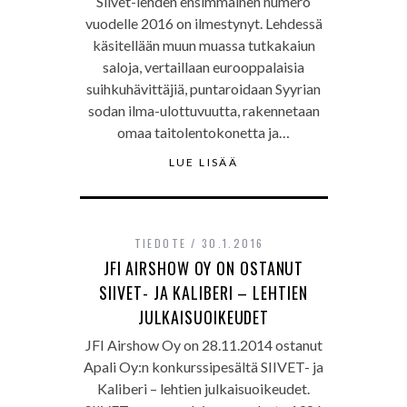
Siivet-lehden ensimmäinen numero
vuodelle 2016 on ilmestynyt. Lehdessä
käsitellään muun muassa tutkakaiun
saloja, vertaillaan eurooppalaisia
suihkuhävittäjiä, puntaroidaan Syyrian
sodan ilma-ulottuvuutta, rakennetaan
omaa taitolentokonetta ja…
LUE LISÄÄ
TIEDOTE
30.1.2016
JFI AIRSHOW OY ON OSTANUT
SIIVET- JA KALIBERI – LEHTIEN
JULKAISUOIKEUDET
JFI Airshow Oy on 28.11.2014 ostanut
Apali Oy:n konkurssipesältä SIIVET- ja
Kaliberi – lehtien julkaisuoikeudet.