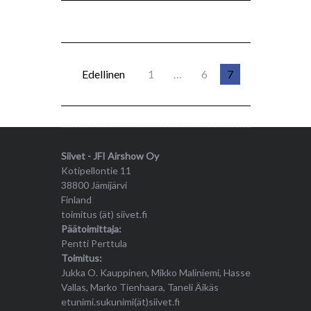
Edellinen
1
…
6
7
Siivet - JFI Airshow Oy
Kotipellontie 11
38800 Jämijärvi
Finland
toimitus (ät) siivet.fi
Päätoimittaja:
Pentti Perttula
Toimitus:
Jukka O. Kauppinen, Mikko Maliniemi, Hasse
Vallas, Marko Tienhaara, Taneli Äikäs
etunimi.sukunimi(ät)siivet.fi