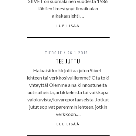
SIIVET on suomalainen vuodesta 1986
lähtien ilmestynyt ilmailualan
aikakauslehti,…
LUE LISÄÄ
TIEDOTE
26.1.2016
TEE JUTTU
Haluaisitko kirjoittaa jutun Siivet-
lehteen tai verkkosivuillemme? Ota toki
yhteyttä! Olemme aina kiinnostuneita
uutisaiheista, artikkeleista tai vaikkapa
valokuvista/kuvareportaaseista. Jotkut
jutut sopivat paremmin lehteen, jotkin
verkkoon….
LUE LISÄÄ