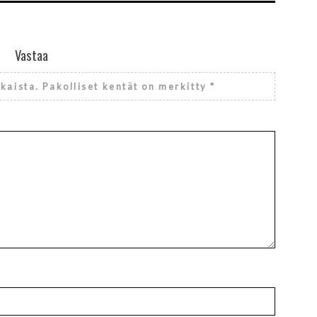
Vastaa
lkaista.
Pakolliset kentät on merkitty
*