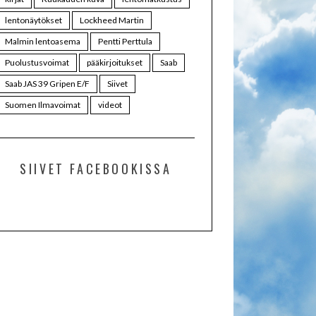
lentonäytökset
Lockheed Martin
Malmin lentoasema
Pentti Perttula
Puolustusvoimat
pääkirjoitukset
Saab
Saab JAS 39 Gripen E/F
Siivet
Suomen Ilmavoimat
videot
SIIVET FACEBOOKISSA