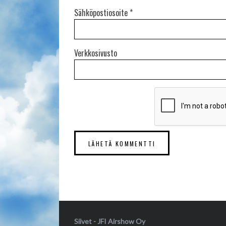
Sähköpostiosoite
*
Verkkosivusto
Siivet - JFI Airshow Oy