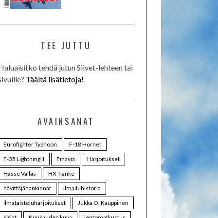
TEE JUTTU
Haluaisitko tehdä jutun Siivet-lehteen tai
sivuille?
Täältä lisätietoja!
AVAINSANAT
Eurofighter Typhoon
F-18 Hornet
F-35 Lightning II
Finavia
Harjoitukset
Hasse Vallas
HX-hanke
hävittäjähankinnat
ilmailuhistoria
ilmataisteluharjoitukset
Jukka O. Kauppinen
kirjat
Kuukauden kuva
lentomatkustus