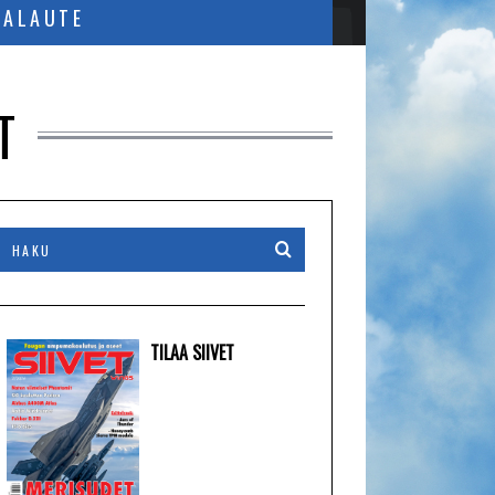
PALAUTE
T
TILAA SIIVET