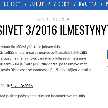
LEHDET
JUTUT
VIDEOT
KAUPPA
TIEDOTE
20.6.2016
SIIVET 3/2016 ILMESTYNY
 vuodelle päätyi yllättäen jokseenkin
käsitellään muun muassa neuvostoliittolaisia hävittäjiä
avaruusohjelman syntyä. Länsi-ilmailullisesti mietimme
aamuksia ja “mitä jos” -tilannetta, jossa Ilmavoimat
 myös Rissalassa seuraamassa F-15-hävittäjien vierailua
täältä:
Siivet 3/2016
.
teä ja siten päässyt nauttimaan laatuluettavasta, niin