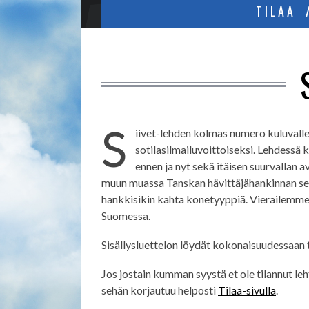
TILAA
S
iivet-lehden kolmas numero kuluvalle
sotilasilmailuvoittoiseksi. Lehdessä 
ennen ja nyt sekä itäisen suurvallan 
muun muassa Tanskan hävittäjähankinnan seur
hankkisikin kahta konetyyppiä. Vierailemme
Suomessa.
Sisällysluettelon löydät kokonaisuudessaan 
Jos jostain kumman syystä et ole tilannut leh
sehän korjautuu helposti
Tilaa-sivulla
.